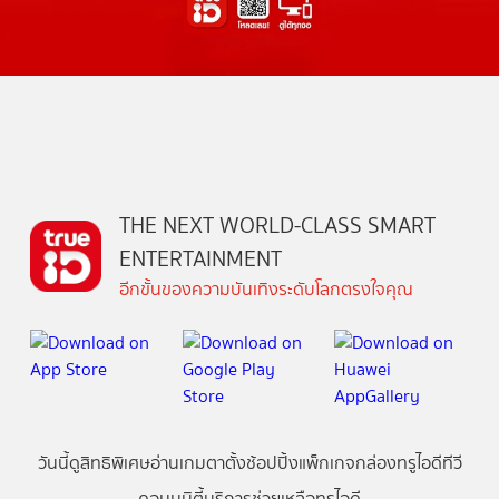
THE NEXT WORLD-CLASS SMART
ENTERTAINMENT
อีกขั้นของความบันเทิงระดับโลกตรงใจคุณ
วันนี้
ดู
สิทธิพิเศษ
อ่าน
เกม
ตาตั้ง
ช้อปปิ้ง
แพ็กเกจ
กล่องทรูไอดีทีวี
คอมมูนิตี้
บริการช่วยเหลือทรูไอดี