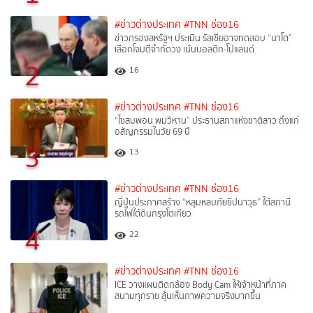
#ข่าวต่างประเทศ
#TNN ช่อง16
ข่าวกรองสหรัฐฯ ประเมิน รัสเซียอาจทดสอบ “นาโต”
เลือกโจมตีจำกัดวง เน้นบอลติก-โปแลนด์
2
16
#ข่าวต่างประเทศ
#TNN ช่อง16
“ไซสมพอน พมวิหาน” ประธานสภาแห่งชาติลาว ถึงแก่
อสัญกรรมในวัย 69 ปี
3
13
#ข่าวต่างประเทศ
#TNN ช่อง16
ญี่ปุ่นประกาศสร้าง “หลุมหลบภัยขีปนาวุธ” ใต้สถานี
รถไฟใต้ดินกรุงโตเกียว
4
22
#ข่าวต่างประเทศ
#TNN ช่อง16
ICE วางแผนติดกล้อง Body Cam ให้เจ้าหน้าที่ภาค
สนามทุกราย ลุ้นเห็นภาพความจริงมากขึ้น