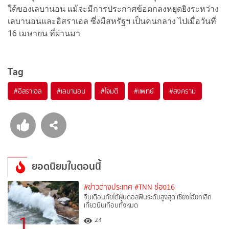
ใต้ของเลบานอน แม้จะมีการประกาศข้อตกลงหยุดยิงระหว่าง
เลบานอนและอิสราเอล ซึ่งมีสหรัฐฯ เป็นคนกลาง ไปเมื่อวันที่
16 เมษายน ที่ผ่านมา
Tag
#
อิสราเอล
#
เลบานอน
#
โจมตี
#
แพทย์
#
สงคราม
ยอดนิยมในตอนนี้
#ข่าวต่างประเทศ
#TNN ช่อง16
จีนเตือนภัยไต้ฝุ่นดอลฟินระดับสูงสุด เซี่ยงไฮ้ยกเลิก
เที่ยวบินเกือบทั้งหมด
1
24