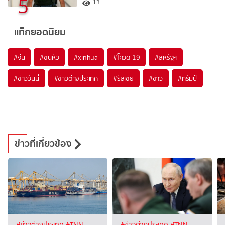
5
13
แท็กยอดนิยม
#
จีน
#
ซินหัว
#
xinhua
#
โควิด-19
#
สหรัฐฯ
#
ข่าววันนี้
#
ข่าวต่างประเทศ
#
รัสเซีย
#
ข่าว
#
ทรัมป์
ข่าวที่เกี่ยวข้อง