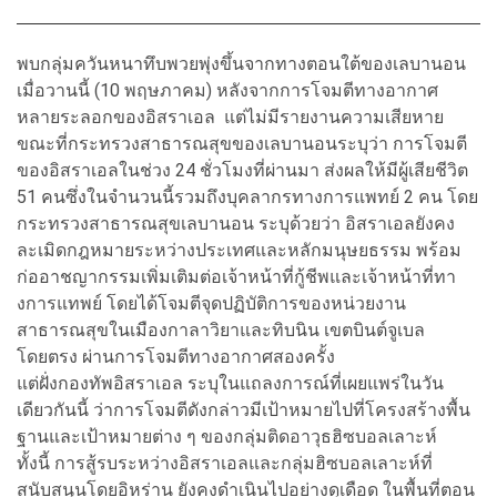
พบกลุ่มควันหนาทึบพวยพุ่งขึ้นจากทางตอนใต้ของเลบานอน
เมื่อวานนี้ (10 พฤษภาคม) หลังจากการโจมตีทางอากาศ
หลายระลอกของอิสราเอล แต่ไม่มีรายงานความเสียหาย
ขณะที่กระทรวงสาธารณสุขของเลบานอนระบุว่า การโจมตี
ของอิสราเอลในช่วง 24 ชั่วโมงที่ผ่านมา ส่งผลให้มีผู้เสียชีวิต
51 คนซึ่งในจำนวนนี้รวมถึงบุคลากรทางการแพทย์ 2 คน โดย
กระทรวงสาธารณสุขเลบานอน ระบุด้วยว่า อิสราเอลยังคง
ละเมิดกฎหมายระหว่างประเทศและหลักมนุษยธรรม พร้อม
ก่ออาชญากรรมเพิ่มเติมต่อเจ้าหน้าที่กู้ชีพและเจ้าหน้าที่ทา
งการแทพย์ โดยได้โจมตีจุดปฏิบัติการของหน่วยงาน
สาธารณสุขในเมืองกาลาวิยาและทิบนิน เขตบินต์จูเบล
โดยตรง ผ่านการโจมตีทางอากาศสองครั้ง
แต่ฝั่งกองทัพอิสราเอล ระบุในแถลงการณ์ที่เผยแพร่ในวัน
เดียวกันนี้ ว่าการโจมตีดังกล่าวมีเป้าหมายไปที่โครงสร้างพื้น
ฐานและเป้าหมายต่าง ๆ ของกลุ่มติดอาวุธฮิซบอลเลาะห์
ทั้งนี้ การสู้รบระหว่างอิสราเอลและกลุ่มฮิซบอลเลาะห์ที่
สนับสนุนโดยอิหร่าน ยังคงดำเนินไปอย่างดุเดือด ในพื้นที่ตอน