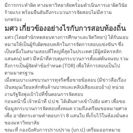
มีการกระทำผิด ทางมหาวิทยาลัยพร้อมดำเนินการเอาผิดวินัย
ร้ายแรง พร้อมยืนยันถึงกระบวนการจัดสอบไม่มีความ
บกพร่อง
มศว เกี่ยวข้องอย่างไรกับการสอบท้องถิ่น
มศว (โดยสำนักทดสอบทางการศึกษาและจิตวิทยา) ได้รับมอบ
หมายให้เป็นผู้รับผิดชอบหลักในการจัดการสอบแข่งขันฯ ซึ่ง
เป็นหนึ่งในสนามสอบที่ใหญ่ที่สุดในประเทศ (มีผู้สมัครหลัก
แสนคน) มศว มีหน้าที่ควบคุมกระบวนการตั้งแต่ต้นจนจบ รวม
ถึงการเป็นผู้จัดทำข้อกำหนด (TOR) เพื่อให้การสอบเป็นไป
ตามมาตรฐาน
เมื่อพบเบาะแสขบวนการทุจริตซื้อขายข้อสอบ (มีข่าวลือเรื่อง
เงินหมุนเวียนหลักพันล้านบาทและคลิปเสียงแอบอ้าง) หน่วย
งานรัฐจึงพุ่งเป้าไปที่ขั้นตอนการจัดสอบ
ก่อนหน้านี้ เจ้าหน้าที่ ป.ป.ช. ได้เดินทางเข้าไปยัง มศว เพื่อขอ
ข้อมูลกระบวนการจัดสอบทั้งหมด รวมถึงเตรียมขอหมายศาล
เพื่อ อายัดกระดาษคำตอบกว่า 8 แสนใบ ที่เก็บไว้ในห้องมั่นคง
ของมหาวิทยาลัย
ขณะที่ กองบังคับการปราบปราม (บก.ป.) เตรียมออกหมาย