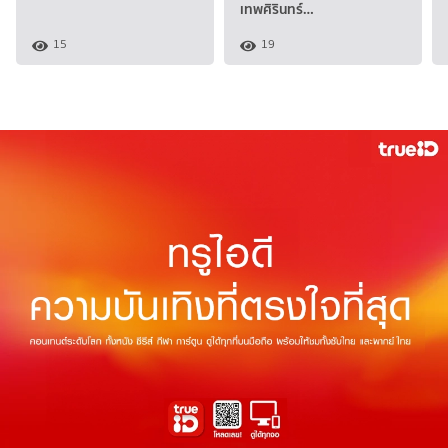
เทพศิรินทร์…
15
19