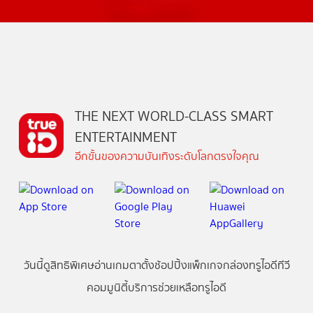
THE NEXT WORLD-CLASS SMART
ENTERTAINMENT
อีกขั้นของความบันเทิงระดับโลกตรงใจคุณ
วันนี้
ดู
สิทธิพิเศษ
อ่าน
เกม
ตาตั้ง
ช้อปปิ้ง
แพ็กเกจ
กล่องทรูไอดีทีวี
คอมมูนิตี้
บริการช่วยเหลือทรูไอดี