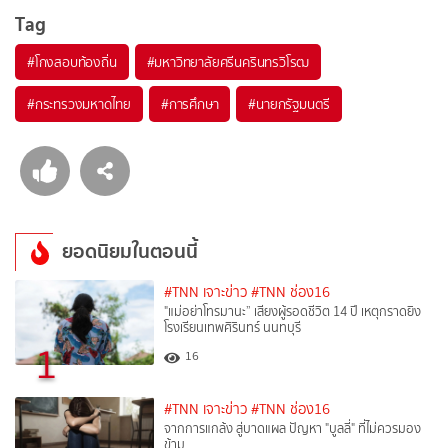
Tag
#
โกงสอบท้องถิ่น
#
มหาวิทยาลัยศรีนครินทรวิโรฒ
#
กระทรวงมหาดไทย
#
การศึกษา
#
นายกรัฐมนตรี
ยอดนิยมในตอนนี้
#TNN เจาะข่าว
#TNN ช่อง16
"แม่อย่าโทรมานะ” เสียงผู้รอดชีวิต 14 ปี เหตุกราดยิง
โรงเรียนเทพศิรินทร์ นนทบุรี
1
16
#TNN เจาะข่าว
#TNN ช่อง16
จากการแกล้ง สู่บาดแผล ปัญหา "บูลลี่" ที่ไม่ควรมอง
ข้าม