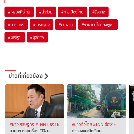
#
เศรษฐกิจไทย
#
น้ำท่วม
#
การเมืองไทย
#
รัฐบาล
#
การเมือง
#
เศรษฐกิจ
#
กัมพูชา
#
ชายแดนไทยกัมพูชา
#
สหรัฐฯ
#
สุขภาพ
ข่าวที่เกี่ยวข้อง
#ข่าวเศรษฐกิจ
#TNN ช่อง16
#ข่าวทั่วไทย
#TNN ช่อง16
นายกฯ เร่งเครื่อง FTA เ…
ตำรวจแนะนักเรียน