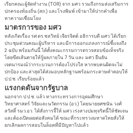
เรียกคณะผู้จัดทำงาน (TOR) จาก มศว รวมถึงกรมส่งเสริมการ
ปกครองท้องถิ่น (สถ.) และโรงพิมพ์ เข้ามาให้ปากคำเพื่อ
หาความเชื่อมโยง
มาตรการของ มศว
หลังเกิดเรื่อง รศ.ดร.ชลวิทย์ เจียรจิตต์ อธิการบดี มศว ได้เรียก
ประชุมด่วนคณะผู้บริหาร และมีการออกแถลงการณ์ชี้แจงถึง
2 ฉบับ พร้อมกันนี้ ได้ตั้งคณะกรรมการตรวจสอบข้อเท็จจริง
โดยขีดเส้นตายให้รู้ผลภายใน 7 วัน และ มศว ยืนยัน
เจตนารมณ์ว่ากระบวนการต้องโปร่งใส หากพบคนผิดจะไม่
ปกป้อง และล่าสุดได้ส่งมอบหลักฐานพร้อมกระดาษคำตอบให้
ป.ป.ช. เรียบร้อยแล้ว
แรงกดดันจากรัฐบาล
นอกจาก ป.ป.ช. แล้ว ทางกระทรวงการอุดมศึกษา
วิทยาศาสตร์ วิจัยและนวัตกรรม (อว.) โดยนายยศชนัน วงศ์
สวัสดิ์ รมว.อว. ได้สั่งการจี้ให้ มศว เร่งสางปมทุจริตนี้ให้ชัดเจน
และต้องเปิดเผยต่อสังคมได้ ขณะที่กระทรวงมหาดไทยสั่งให้
ยกเลิกผลการสอบในล็อตที่มีปัญหาไปแล้ว