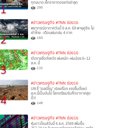
ทุกขนาด เช็กราคาทองแท่งล่าสุด
1
290
#ข่าวเศรษฐกิจ
#TNN ช่อง16
พยากรณ์อากาศวันนี้ 6 ส.ค. 69 พายุคูจิระ ไม่
เข้าไทย - เตือนฝนถล่ม 4 ภาค
2
160
#ข่าวเศรษฐกิจ
#TNN ช่อง16
เปิดรายชื่อจังหวัด ฝนหนัก–ฝนน้อย 6–12
ส.ค. นี้
3
135
#ข่าวเศรษฐกิจ
#TNN ช่อง16
UN ชี้ "เอลนีโญ" เร่งเครื่อง แรงขึ้นตั้งแต่
ส.ค.นี้เป็นต้นไป โลกเตรียมรับศึกอากาศสุด
4
ขั้ว!
148
#ข่าวเศรษฐกิจ
#TNN ช่อง16
หุ้นดาวโจนส์วันนี้ 6 ส.ค. 2569 เพิ่มขึ้น