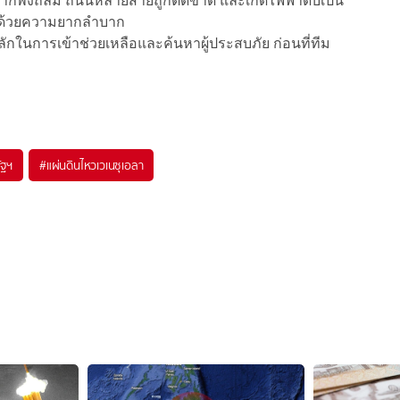
นมากพังถล่ม ถนนหลายสายถูกตัดขาด และเกิดไฟฟ้าดับเป็น
นไปด้วยความยากลำบาก
ลักในการเข้าช่วยเหลือและค้นหาผู้ประสบภัย ก่อนที่ทีม
ัฐฯ
#
แผ่นดินไหวเวเนซุเอลา