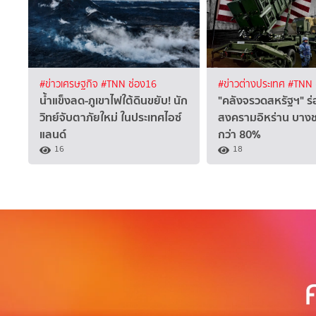
#ข่าวเศรษฐกิจ
#TNN ช่อง16
#ข่าวต่างประเทศ
#TNN 
น้ำแข็งลด-ภูเขาไฟใต้ดินขยับ! นัก
"คลังจรวดสหรัฐฯ" 
วิทย์จับตาภัยใหม่ ในประเทศไอซ์
สงครามอิหร่าน บางชน
แลนด์
กว่า 80%
16
18