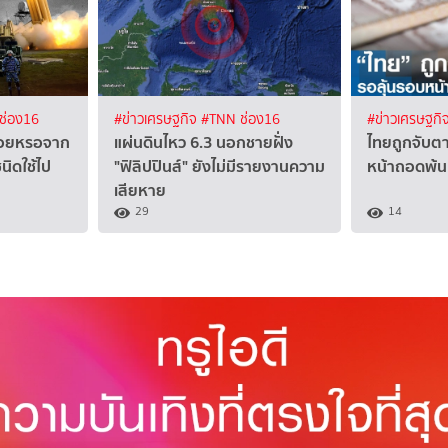
ช่อง16
#ข่าวเศรษฐกิจ
#TNN ช่อง16
#ข่าวเศรษฐกิ
ร่อยหรอจาก
แผ่นดินไหว 6.3 นอกชายฝั่ง
ไทยถูกจับตา
ิดใช้ไป
"ฟิลิปปินส์" ยังไม่มีรายงานความ
หน้าถอดพ้น
เสียหาย
29
14