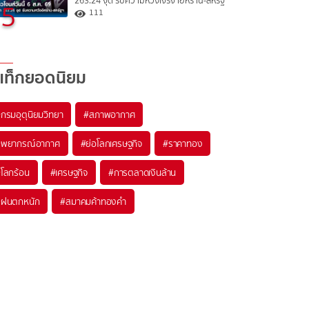
263.24 จุด รับความหวังเจรจาอิหร่าน-สหรัฐ
5
111
แท็กยอดนิยม
#
กรมอุตุนิยมวิทยา
#
สภาพอากาศ
#
พยากรณ์อากาศ
#
ย่อโลกเศรษฐกิจ
#
ราคาทอง
#
โลกร้อน
#
เศรษฐกิจ
#
การตลาดเงินล้าน
#
ฝนตกหนัก
#
สมาคมค้าทองคำ