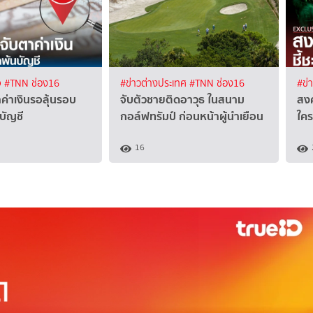
จ
#TNN ช่อง16
#ข่าวต่างประเทศ
#TNN ช่อง16
#ข่
ค่าเงินรอลุ้นรอบ
จับตัวชายติดอาวุธ ในสนาม
สงค
บัญชี
กอล์ฟทรัมป์ ก่อนหน้าผู้นำเยือน
ใคร
16