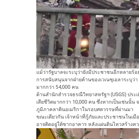
แม้ว่ารัฐบาลจะระบุว่ายังมีประชาชนอีกหลายร้อยค
การสนับสนุนจากฝ่ายค้านของเวเนซุเอลาระบุว่า มี
มากกว่า 54,000 คน
ด้านสำนักสำรวจธรณีวิทยาสหรัฐฯ (USGS) ประเมิ
เสียชีวิตมากกว่า 10,000 คน ซึ่งหากเป็นเช่นนั้น จะ
ภูมิภาคลาตินอเมริกาในรอบศตวรรษที่ผ่านมา
ขณะเดียวกัน เจ้าหน้าที่กู้ภัยและประชาชนในเมือ
อาจติดอยู่ใต้ซากอาคาร หลังแผ่นดินไหวสร้างค