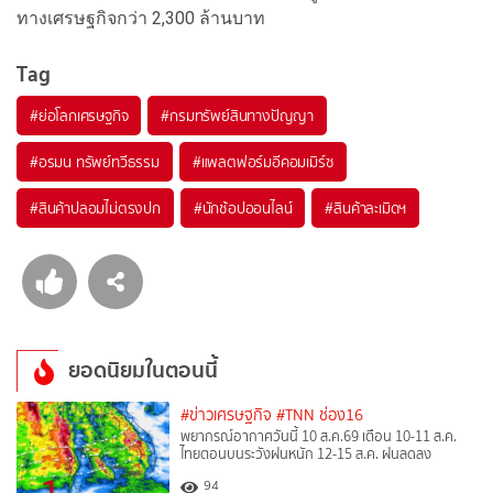
ทางเศรษฐกิจกว่า 2,300 ล้านบาท
Tag
#
ย่อโลกเศรษฐกิจ
#
กรมทรัพย์สินทางปัญญา
#
อรมน ทรัพย์ทวีธรรม
#
แพลตฟอร์มอีคอมเมิร์ซ
#
สินค้าปลอมไม่ตรงปก
#
นักช้อปออนไลน์
#
สินค้าละเมิดฯ
ยอดนิยมในตอนนี้
#ข่าวเศรษฐกิจ
#TNN ช่อง16
พยากรณ์อากาศวันนี้ 10 ส.ค.69 เตือน 10-11 ส.ค.
ไทยตอนบนระวังฝนหนัก 12-15 ส.ค. ฝนลดลง
94