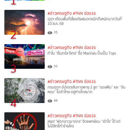
1
#ข่าวเศรษฐกิจ
#TNN ช่อง16
อุตุฯ เตือนพื้นที่เสี่ยงภัยฝนตกหนักถึงหนักมากวันที่
10 ส.ค. 69
2
35
#ข่าวเศรษฐกิจ
#TNN ช่อง16
ทำไม "เซ็นทรัล รีเทล" ซื้อ MaxValu ปั้นเป็น Tops
3
35
#ข่าวเศรษฐกิจ
#TNN ช่อง16
กรมอุตุฯ อัปเดตเส้นทางพายุ 2 ลูก “ดอลฟิน” และ “จัน
หอม” ไม่เข้าไทย-อยู่ห่างไกลมาก
4
46
#ข่าวเศรษฐกิจ
#TNN ช่อง16
หยุด! "ฟอกขาวฆาตกร" จิตแพทย์แนะ "เข้าใจ" ได้ แต่
ไม่มีสิทธิ์ทำร้ายใคร