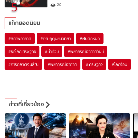
5
20
แท็กยอดนิยม
#
สภาพอากาศ
#
กรมอุตุนิยมวิทยา
#
ฝนตกหนัก
#
ย่อโลกเศรษฐกิจ
#
น้ำท่วม
#
พยากรณ์อากาศวันนี้
#
การตลาดเงินล้าน
#
พยากรณ์อากาศ
#
เศรษฐกิจ
#
โลกร้อน
ข่าวที่เกี่ยวข้อง