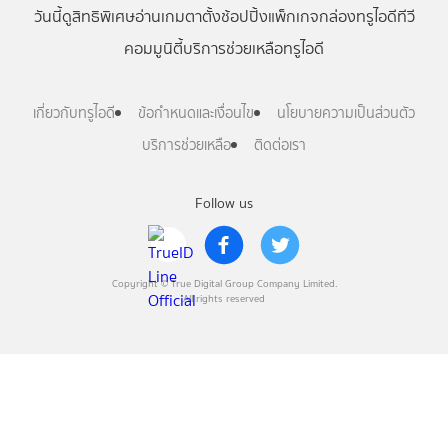
วันนี้
ดู
สิทธิพิเศษ
อ่าน
เกม
ตาตั้ง
ช้อปปิ้ง
แพ็กเกจ
กล่องทรูไอดีทีวี
คอมมูนิตี้
บริการช่วยเหลือทรูไอดี
เกี่ยวกับทรูไอดี
ข้อกำหนดและเงื่อนไข
นโยบายความเป็นส่วนตัว
บริการช่วยเหลือ
ติดต่อเรา
Follow us
Copyright © True Digital Group Company Limited.
All rights reserved