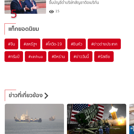
ขึ้นบัญชีดำบริษัทสัญชาติอเมริกัน
5
15
แท็กยอดนิยม
#
จีน
#
สหรัฐฯ
#
โควิด-19
#
ซินหัว
#
ข่าวต่างประเทศ
#
ทรัมป์
#
xinhua
#
อิหร่าน
#
ข่าววันนี้
#
รัสเซีย
ข่าวที่เกี่ยวข้อง