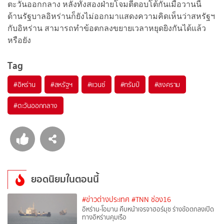
ตะวันออกกลาง หลังทั้งสองฝ่ายโจมตีตอบโต้กันเมื่อวานนี้
ด้านรัฐบาลอิหร่านก็ยังไม่ออกมาแสดงความคิดเห็นว่าสหรัฐฯ
กับอิหร่าน สามารถทำข้อตกลงขยายเวลาหยุดยิงกันได้แล้ว
หรือยัง
Tag
#
อิหร่าน
#
สหรัฐฯ
#
แวนซ์
#
ทรัมป์
#
สงคราม
#
ตะวันออกกลาง
ยอดนิยมในตอนนี้
#ข่าวต่างประเทศ
#TNN ช่อง16
อิหร่าน-โอมาน คืบหน้าเจรจาฮอร์มุซ ร่างข้อตกลงเปิด
ทางอิหร่านคุมเรือ