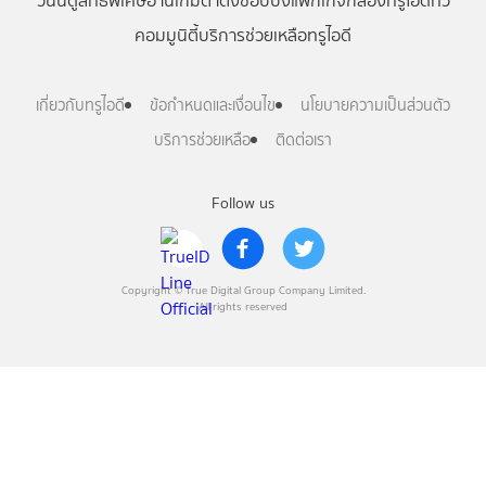
วันนี้
ดู
สิทธิพิเศษ
อ่าน
เกม
ตาตั้ง
ช้อปปิ้ง
แพ็กเกจ
กล่องทรูไอดีทีวี
คอมมูนิตี้
บริการช่วยเหลือทรูไอดี
เกี่ยวกับทรูไอดี
ข้อกำหนดและเงื่อนไข
นโยบายความเป็นส่วนตัว
บริการช่วยเหลือ
ติดต่อเรา
Follow us
Copyright © True Digital Group Company Limited.
All rights reserved