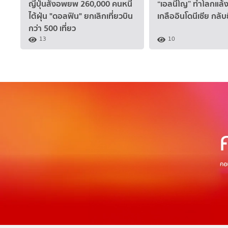
ญี่ปุ่นสั่งอพยพ 260,000 คนหนี
“เอลนีโญ” ทำโลกแล้
ไต้ฝุ่น "ดอลฟิน" ยกเลิกเที่ยวบิน
เกลืออินโดนีเซีย กลับย
กว่า 500 เที่ยว
13
10