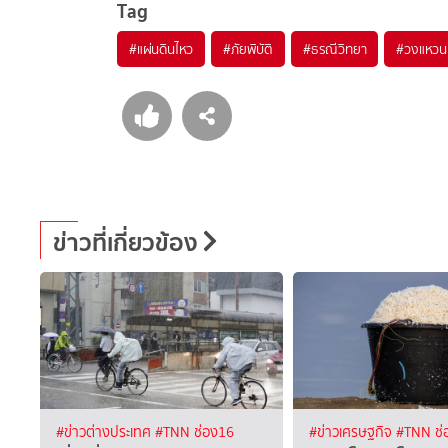
Tag
#
แผ่นดินไหว
#
ภัยพิบัติ
#
ธรณีวิทยา
#
วงแหวน
ข่าวที่เกี่ยวข้อง
#ข่าวต่างประเทศ
#TNN ช่อง16
#ข่าวเศรษฐกิจ
#TNN ช่