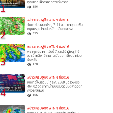
ทุกขนาด เช็กราคาทองแท่งล่าสุด
1
356
#ข่าวเศรษฐกิจ
#TNN ช่อง16
จับตาฝนระลอกใหญ่ 7–11 ส.ค. พายุดอลฟิน
หนุนมรสุม ไทยฝนหนัก-คลื่นทะเลแรง
2
355
#ข่าวเศรษฐกิจ
#TNN ช่อง16
พยากรณ์อากาศวันนี้ 7 ส.ค.69 เตือน 7-9
ส.ค.นี้ เหนือ–อีสาน–ตะวันออก เสี่ยงน้ำท่วม
3
ฉับพลัน
120
#ข่าวเศรษฐกิจ
#TNN ช่อง16
หุ้นดาวโจนส์วันนี้ 7 ส.ค. 2569 ปิดร่วงแรง
464.02 จุด ราคาน้ำมันปรับตัวขึ้นตลาดวิตก
4
กังวลเงินเฟ้อ
106
#ข่าวเศรษฐกิจ
#TNN ช่อง16