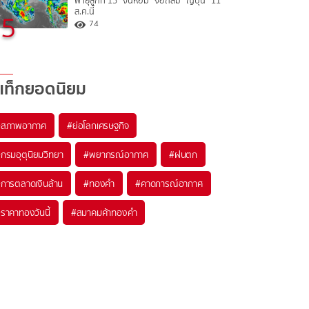
พายุลูกที่ 15 “จันหอม” จ่อถล่ม “ญี่ปุ่น” 11
ส.ค.นี้
5
74
แท็กยอดนิยม
#
สภาพอากาศ
#
ย่อโลกเศรษฐกิจ
#
กรมอุตุนิยมวิทยา
#
พยากรณ์อากาศ
#
ฝนตก
#
การตลาดเงินล้าน
#
ทองคำ
#
คาดการณ์อากาศ
#
ราคาทองวันนี้
#
สมาคมค้าทองคำ