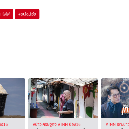
แห่งไฟ
#
อินโดนีเซีย
อง16
#ข่าวเศรษฐกิจ
#TNN ช่อง16
#TNN เจาะข่า