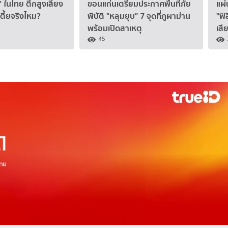
 ในไทย ตึกสูงเสี่ยง
ขอนแก่นเตรียมประกาศพื้นที่ภัย
แผ่
ตี้ยจริงไหม?
พิบัติ "หลุมยุบ" 7 จุดที่ภูผาม่าน
"ฟิ
พร้อมเปิดสาเหตุ
เสี
45