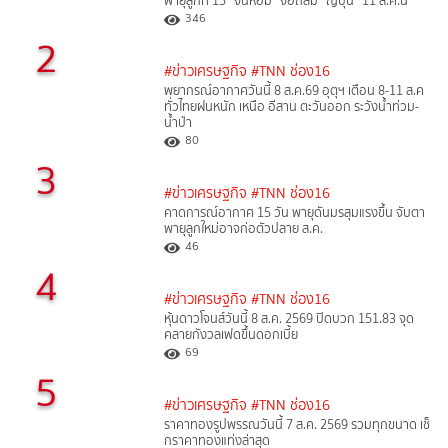
พายุลูกที่ 15 “จันหอม” จ่อถล่ม “ญี่ปุ่น” 11 ส.ค.นี้
346
2
#ข่าวเศรษฐกิจ
#TNN ช่อง16
พยากรณ์อากาศวันนี้ 8 ส.ค.69 อุตุฯ เตือน 8-11 ส.ค
ทั่วไทยฝนหนัก เหนือ อีสาน ตะวันออก ระวังน้ำท่วม-
น้ำป่า
80
3
#ข่าวเศรษฐกิจ
#TNN ช่อง16
คาดการณ์อากาศ 15 วัน พายุดันมรสุมแรงขึ้น จับตา
พายุลูกใหม่อาจก่อตัวปลาย ส.ค.
46
4
#ข่าวเศรษฐกิจ
#TNN ช่อง16
หุ้นดาวโจนส์วันนี้ 8 ส.ค. 2569 ปิดบวก 151.83 จุด
คลายกังวลเฟดขึ้นดอกเบี้ย
69
5
#ข่าวเศรษฐกิจ
#TNN ช่อง16
ราคาทองรูปพรรณวันนี้ 7 ส.ค. 2569 รวมทุกขนาด เช็
กราคาทองแท่งล่าสุด