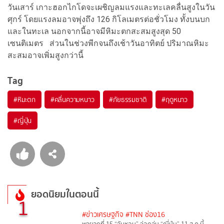
วันเสาร์ เกาะฮอกไกโดจะเผชิญลมแรงและทะเลคลื่นสูงในวัน
ศุกร์ โดยแรงลมอาจพุ่งถึง 126 กิโลเมตรต่อชั่วโมง ทั้งบนบก
และในทะเล นอกจากนี้อาจมีหิมะตกสะสมสูงสุด 50
เซนติเมตร ส่วนในช่วงพีกจนถึงเช้าวันอาทิตย์ ปริมาณหิมะ
สะสมอาจเพิ่มสูงกว่านี้
Tag
#
หิมะตก
#
คลื่นความหนาว
#
ภัยธรรมชาติ
#
ฤดูหนาว
#
ญี่ปุ่น
ยอดนิยมในตอนนี้
1
#ข่าวเศรษฐกิจ
#TNN ช่อง16