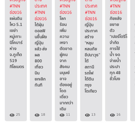
#TNN
ประเทศ
#TNN
ประเทศ
#TNN
ช่อง16
#TNN
ช่อง16
#TNN
ช่อง16
แผ่นดิน
โลก
ภัยแล้ง
ช่อง16
ช่อง16
ไหว 5.1
ร้อน
ขยาย
ไต้ฝุ่น
ญี่ปุ่น
เขย่า
เพิ่ม
ตัว
ดอลฟิ
ประกาศ
หมู่เกาะ
ความ
“เปอร์โตริโก”
นขึ้นฝั่ง
สร้าง
นิโคบาร์
เหงา
จำกัด
ญี่ปุ่น
“หลุม
ห่าง
ตัดขาด
การใช้
แล้ว ส่ง
หลบภัย
จ.ภูเก็ต
ผู้คน
น้ำ งด
ผล
ขีปนาวุธ”
519
จาก
จ่ายน้ำ
800
ใต้
กิโลเมตร
สังคม
ประปา
เที่ยว
สถานี
มนุษย์
ทุก 48
บิน
รถไฟ
อาจ
ชั่วโมง
ยกเลิก
ใต้ดิน
ต้องอยู่
ทันที
กรุง
โดด
โตเกียว
เดี่ยว
มากกว่า
เดิม
25
18
11
13
16