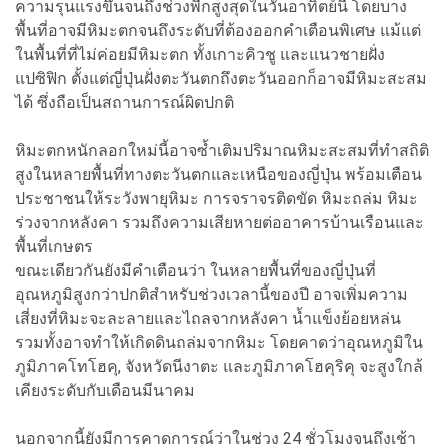
ความรุนแรงขึ้นจนถึงช่วงพีกสูงสุดในวันอาทิตย์นี้ โดยบาง
พื้นที่อาจมีหิมะตกจนถึงระดับที่ต้องออกคำเตือนพิเศษ แม้แต่
ในพื้นที่ที่ไม่ค่อยมีหิมะตก ทั้งเกาะคิวชู และแนวชายฝั่ง
แปซิฟิก ตั้งแต่ญี่ปุ่นฝั่งตะวันตกถึงตะวันออกก็อาจมีหิมะสะสม
ได้ ซึ่งถือเป็นสถานการณ์ผิดปกติ
หิมะตกหนักลอกใหม่นี้อาจซ้ำเติมปริมาณหิมะสะสมที่ทำสถิติ
สูงในหลายพื้นที่ทางตะวันตกและเหนือของญี่ปุ่น พร้อมเตือน
ประชาชนให้ระวังพายุหิมะ การจราจรติดขัด หิมะถล่ม หิมะ
ร่วงจากหลังคา รวมถึงความเสียหายต่ออาคารบ้านเรือนและ
พื้นที่เกษตร
ขณะเดียวกันยังมีคำเตือนว่า ในหลายพื้นที่ของญี่ปุ่นที่
อุณหภูมิสูงกว่าปกติสำหรับช่วงเวลานี้ของปี อาจเพิ่มความ
เสี่ยงที่หิมะจะละลายและไถลจากหลังคา น้ำแข็งย้อยหล่น
รวมทั้งอาจทำให้เกิดดินถล่มจากหิมะ โดยคาดว่าอุณหภูมิใน
ภูมิภาคโทโฮคุ, จังหวัดนีงาตะ และภูมิภาคโฮคุริคุ จะสูงใกล้
เคียงระดับกับเดือนมีนาคม
นอกจากนี้ยังมีการคาดการณ์ว่าในช่วง 24 ชั่วโมงจนถึงเช้า