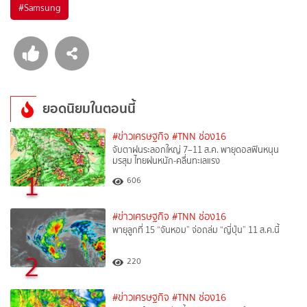
#
Samsung
ยอดนิยมในตอนนี้
#ข่าวเศรษฐกิจ
#TNN ช่อง16
จับตาฝนระลอกใหญ่ 7–11 ส.ค. พายุดอลฟินหนุน
มรสุม ไทยฝนหนัก-คลื่นทะเลแรง
1
606
#ข่าวเศรษฐกิจ
#TNN ช่อง16
พายุลูกที่ 15 “จันหอม” จ่อถล่ม “ญี่ปุ่น” 11 ส.ค.นี้
2
220
#ข่าวเศรษฐกิจ
#TNN ช่อง16