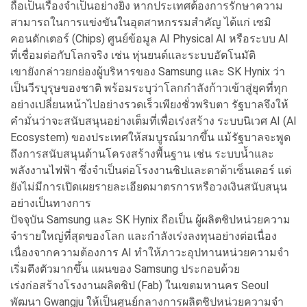
ถือเป็นเรื่องจำเป็นอย่างยิ่ง หากประเทศต้องการรักษาความ
สามารถในการแข่งขันในอุตสาหกรรมสำคัญ ได้แก่ เซมิ
คอนดักเตอร์ (Chips) ศูนย์ข้อมูล AI Physical AI หรือระบบ AI
ที่เชื่อมต่อกับโลกจริง เช่น หุ่นยนต์และระบบอัตโนมัติ
เขายังกล่าวยกย่องผู้บริหารของ Samsung และ SK Hynix ว่า
เป็นวีรบุรุษของชาติ พร้อมระบุว่าโลกกำลังก้าวเข้าสู่ยุคที่ทุก
อย่างเปลี่ยนหน้าไปอย่างรวดเร็วเพียงชั่วพริบตา รัฐบาลจึงให้
คำมั่นว่าจะสนับสนุนอย่างเต็มที่เพื่อเร่งสร้าง ระบบนิเวศ AI (AI
Ecosystem) ของประเทศให้สมบูรณ์มากขึ้น แม้รัฐบาลจะพูด
ถึงการสนับสนุนด้านโครงสร้างพื้นฐาน เช่น ระบบน้ำและ
พลังงานไฟฟ้า ซึ่งจำเป็นต่อโรงงานชิปและดาต้าเซ็นเตอร์ แต่
ยังไม่มีการเปิดเผยรายละเอียดมาตรการหรือวงเงินสนับสนุน
อย่างเป็นทางการ
ปัจจุบัน Samsung และ SK Hynix ถือเป็น ผู้ผลิตชิปหน่วยความ
จำรายใหญ่ที่สุดของโลก และกำลังเร่งลงทุนอย่างต่อเนื่อง
เนื่องจากความต้องการ AI ทำให้ภาวะอุปทานหน่วยความจำ
เริ่มตึงตัวมากขึ้น แผนของ Samsung ประกอบด้วย
เร่งก่อสร้างโรงงานผลิตชิป (Fab) ในเขตมหานคร Seoul
พัฒนา Gwangju ให้เป็นศูนย์กลางการผลิตชิปหน่วยความจำ