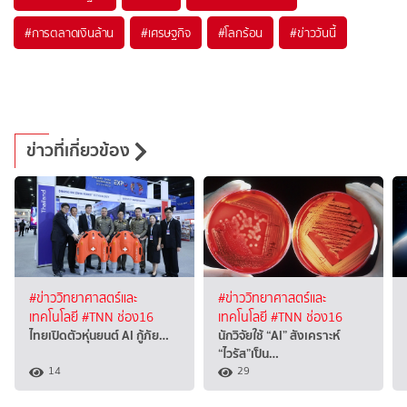
#
การตลาดเงินล้าน
#
เศรษฐกิจ
#
โลกร้อน
#
ข่าววันนี้
ข่าวที่เกี่ยวข้อง
#ข่าววิทยาศาสตร์และ
#ข่าววิทยาศาสตร์และ
เทคโนโลยี
#TNN ช่อง16
เทคโนโลยี
#TNN ช่อง16
ไทยเปิดตัวหุ่นยนต์ AI กู้ภัย…
นักวิจัยใช้ “AI” สังเคราะห์
“ไวรัส”เป็น…
14
29