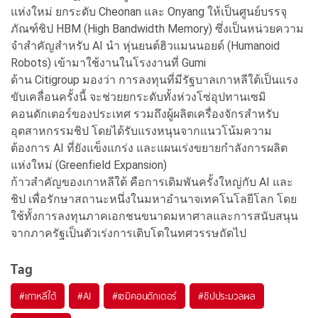
แห่งใหม่ ยกระดับ Cheonan และ Onyang ให้เป็นศูนย์บรรจุ
ภัณฑ์ชิป HBM (High Bandwidth Memory) ซึ่งเป็นหน่วยความ
จำสำคัญสำหรับ AI นำ หุ่นยนต์ฮิวแมนนอยด์ (Humanoid
Robots) เข้ามาใช้งานในโรงงานที่ Gumi
ด้าน Citigroup มองว่า การลงทุนที่มีรัฐบาลเกาหลีใต้เป็นแรง
ขับเคลื่อนครั้งนี้ จะช่วยยกระดับทั้งห่วงโซ่อุปทานเซมิ
คอนดักเตอร์ของประเทศ รวมถึงผู้ผลิตเครื่องจักรสำหรับ
อุตสาหกรรมชิป โดยได้รับแรงหนุนจากแนวโน้มความ
ต้องการ AI ที่ยังแข็งแกร่ง และแผนเร่งขยายกำลังการผลิต
แห่งใหม่ (Greenfield Expansion)
ก้าวสำคัญของเกาหลีใต้ คือการเดิมพันครั้งใหญ่กับ AI และ
ชิป เพื่อรักษาสถานะหนึ่งในมหาอำนาจเทคโนโลยีโลก โดย
ใช้ทั้งการลงทุนภาคเอกชนขนาดมหาศาลและการสนับสนุน
จากภาครัฐเป็นตัวเร่งการเติบโตในทศวรรษถัดไป
Tag
#
เกาหลีใต้
#
AI
#
เซมิคอนดักเตอร์
#
ชิปประมวลผล