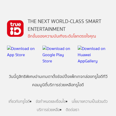
THE NEXT WORLD-CLASS SMART
ENTERTAINMENT
อีกขั้นของความบันเทิงระดับโลกตรงใจคุณ
วันนี้
ดู
สิทธิพิเศษ
อ่าน
เกม
ตาตั้ง
ช้อปปิ้ง
แพ็กเกจ
กล่องทรูไอดีทีวี
คอมมูนิตี้
บริการช่วยเหลือทรูไอดี
เกี่ยวกับทรูไอดี
ข้อกำหนดและเงื่อนไข
นโยบายความเป็นส่วนตัว
บริการช่วยเหลือ
ติดต่อเรา