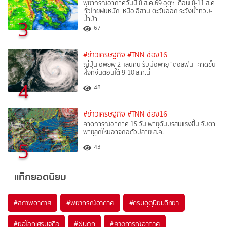
พยากรณ์อากาศวันนี้ 8 ส.ค.69 อุตุฯ เตือน 8-11 ส.ค
ทั่วไทยฝนหนัก เหนือ อีสาน ตะวันออก ระวังน้ำท่วม-
น้ำป่า
3
67
#ข่าวเศรษฐกิจ
#TNN ช่อง16
ญี่ปุ่น อพยพ 2 แสนคน รับมือพายุ “ดอลฟิน” คาดขึ้น
ฝั่งที่จีนตอนใต้ 9-10 ส.ค.นี้
4
48
#ข่าวเศรษฐกิจ
#TNN ช่อง16
คาดการณ์อากาศ 15 วัน พายุดันมรสุมแรงขึ้น จับตา
พายุลูกใหม่อาจก่อตัวปลาย ส.ค.
5
43
แท็กยอดนิยม
#
สภาพอากาศ
#
พยากรณ์อากาศ
#
กรมอุตุนิยมวิทยา
#
ย่อโลกเศรษฐกิจ
#
ฝนตก
#
คาดการณ์อากาศ