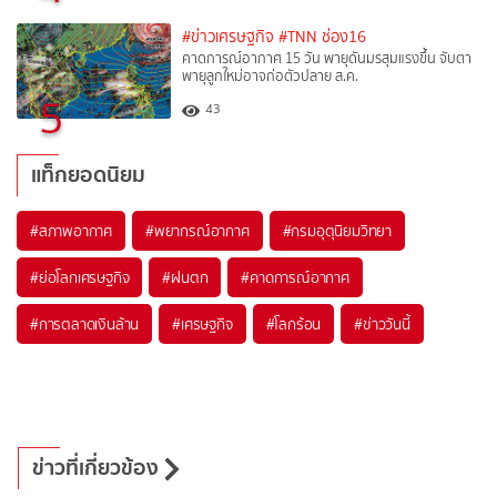
#ข่าวเศรษฐกิจ
#TNN ช่อง16
คาดการณ์อากาศ 15 วัน พายุดันมรสุมแรงขึ้น จับตา
พายุลูกใหม่อาจก่อตัวปลาย ส.ค.
5
43
แท็กยอดนิยม
#
สภาพอากาศ
#
พยากรณ์อากาศ
#
กรมอุตุนิยมวิทยา
#
ย่อโลกเศรษฐกิจ
#
ฝนตก
#
คาดการณ์อากาศ
#
การตลาดเงินล้าน
#
เศรษฐกิจ
#
โลกร้อน
#
ข่าววันนี้
ข่าวที่เกี่ยวข้อง