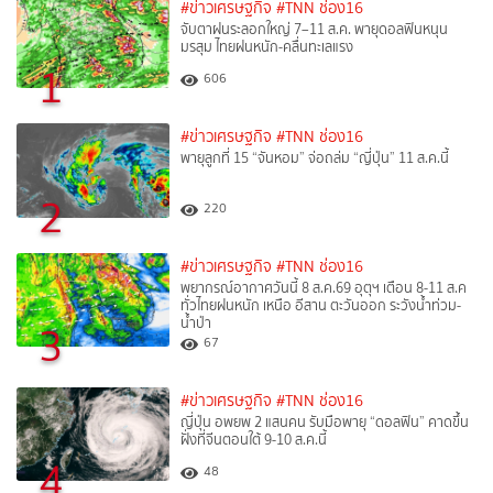
#ข่าวเศรษฐกิจ
#TNN ช่อง16
จับตาฝนระลอกใหญ่ 7–11 ส.ค. พายุดอลฟินหนุน
มรสุม ไทยฝนหนัก-คลื่นทะเลแรง
1
606
#ข่าวเศรษฐกิจ
#TNN ช่อง16
พายุลูกที่ 15 “จันหอม” จ่อถล่ม “ญี่ปุ่น” 11 ส.ค.นี้
2
220
#ข่าวเศรษฐกิจ
#TNN ช่อง16
พยากรณ์อากาศวันนี้ 8 ส.ค.69 อุตุฯ เตือน 8-11 ส.ค
ทั่วไทยฝนหนัก เหนือ อีสาน ตะวันออก ระวังน้ำท่วม-
น้ำป่า
3
67
#ข่าวเศรษฐกิจ
#TNN ช่อง16
ญี่ปุ่น อพยพ 2 แสนคน รับมือพายุ “ดอลฟิน” คาดขึ้น
ฝั่งที่จีนตอนใต้ 9-10 ส.ค.นี้
4
48