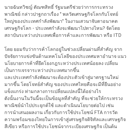
นายฉันทวิชญ์ ตัณฑสิทธิ์ รัฐมนตรีช่วยว่าการกระทรวง
พาณิชย์ กล่าวปาฐกถาเรื่อง " พลวัตเศรษฐกิจโลกกับโจทย์
ใหญ่ของประเทศกำลังพัฒนา" ในงานเสวนาจับตาอนาคต
เศรษฐกิจโลก - ประเทศกำลังจะพัฒนาไปทางไหน? จัดโดย
สถาบันระหว่างประเทศเพื่อการค้าและการพัฒนา หรือ ITD
โดย ยอมรับว่าการค้าโลกอยู่ในช่วงเปลี่ยนผ่านที่สำคัญ จาก
ปัจจัยการแข่งขันด้านเทคโนโลยีของประเทศมหาอำนาจ แนว
นโยบายการค้าที่ยึดโยงกฎระหว่างประเทศน้อยลง เปลี่ยน
เป็นการเจรจาระหว่างประเทศมากขึ้น
และประเทศกำลังพัฒนาจะต้องประตัวเข้าสู่มาตรฐานใหม่
มากขึ้น โดยโจทย์สำคัญ ของประเทศไทยคือจะมีที่ยืนอย่าง
แข็งแกร่ง ท่ามกลางการเปลี่ยนแปลงนี้ได้อย่างไร
ดังนั้นงานในวันนี้จะเป็นข้อมูลที่สำคัญ ที่จะช่วยให้กระทรวง
พาณิชย์นำไปประยุกต์ใช้ และดำเนินนโยบายต่อไป เช่น
การนำเสนอผลงาน เกี่ยวกับการใช้ประโยชน์ FTA การวัด
ความพร้อมของไทยในการเข้าสู่เศรษฐกิจดิจิทัลและเศรษฐกิจ
สีเขียว หรือการใช้ประโยชน์จากระเบียงเศรษฐกิจ เป็นต้น