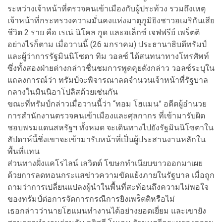
ระหว่างเจ้าหน้าที่ตรวจคนเข้าเมืองกับผู้ประท้วง รวมถึงเหตุ
เจ้าหน้าที่กระทรวงความมั่นคงแห่งมาตุภูมิยิงชาวอเมริกันเสีย
ชีวิต 2 ราย คือ เรเน่ นิโคล กูด และอเล็กซ์ เจฟฟรีย์ เพร็ตติ
อย่างไรก็ตาม เมื่อวานนี้ (26 มกราคม) ประธานาธิบดีทรัมป์
และผู้ว่าการรัฐมินนิโซตา ทิม วอลซ์ ได้สนทนาทางโทรศัพท์
ซึ่งทั้งสองฝ่ายต่างกล่าวชื่นชมการพูดคุยดังกล่าว วอลซ์ระบุใน
แถลงการณ์ว่า ทรัมป์จะพิจารณาลดจำนวนเจ้าหน้าที่รัฐบาล
กลางในมินนิอาโปลิสด้วยเช่นกัน
ขณะที่ทรัมป์กล่าวเมื่อวานนี้ว่า “ทอม โฮแมน”
อดีตผู้อำนวย
การสำนักงานตรวจคนเข้าเมืองและศุลกากร ที่เข้ามารับผิด
ชอบพรมแดนสหรัฐฯ
ทั้งหมด
จะเดินทางไปยังรัฐมินนิโซตาใน
สัปดาห์นี้ซึ่งเขา
จะเข้ามารับหน้าที่เป็นผู้ประสานงานหลักใน
พื้นที่แทน
ส่วนทางฝั่งแคโรไลน์ เลวิตต์ โฆษกทำเนียบขาวออกมาเผย
ด้วยการลดทอนกระแสข่าวความขัดแย้งภายในรัฐบาล เมื่อถูก
ถามว่าการเปลี่ยนแปลงผู้นำในพื้นที่สะท้อนถึงความไม่พอใจ
ของทรัมป์ต่อการจัดการกรณีการยิงเพร็ตติหรือไม่
เธอกล่าวว่านายโฮแมนทำงานได้อย่างยอดเยี่ยม และเขายัง