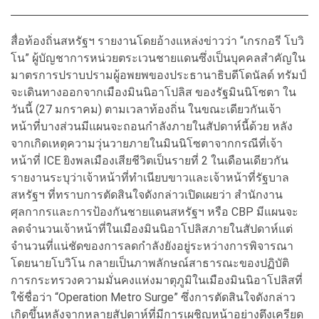
สื่อท้องถิ่นสหรัฐฯ รายงานโดยอ้างแหล่งข่าวว่า “เกรกอรี โบวิ
โน” ผู้บัญชาการหน่วยตระเวนชายแดนซึ่งเป็นบุคคลสำคัญใน
มาตรการปราบปรามผู้อพยพของประธานาธิบดีโดนัลด์ ทรัมป์
จะเดินทางออกจากเมืองมินนิอาโปลิส ของรัฐมินนิโซตา ใน
วันนี้ (27 มกราคม) ตามเวลาท้องถิ่น ในขณะเดียวกันเจ้า
หน้าที่บางส่วนมีแผนจะถอนกำลังภายในสัปดาห์นี้ด้วย หลัง
จากเกิดเหตุความวุ่นวายภายในมินนิโซตาจากกรณีที่เจ้า
หน้าที่ ICE ยิงพลเมืองเสียชีวิตเป็นรายที่ 2 ในเดือนเดียวกัน
รายงานระบุว่าเจ้าหน้าที่ทำเนียบขาวและเจ้าหน้าที่รัฐบาล
สหรัฐฯ ที่ทราบการตัดสินใจดังกล่าวเปิดเผยว่า สำนักงาน
ศุลกากรและการป้องกันชายแดนสหรัฐฯ หรือ CBP มีแผนจะ
ลดจำนวนเจ้าหน้าที่ในเมืองมินนิอาโปลิสภายในสัปดาห์แต่
จำนวนที่แน่ชัดของการลดกำลังยังอยู่ระหว่างการพิจารณา
โดยนายโบวิโน กลายเป็นภาพลักษณ์สาธารณะของปฏิบัติ
การกระทรวงความมั่นคงแห่งมาตุภูมิในเมืองมินนิอาโปลิสที่
ใช้ชื่อว่า “Operation Metro Surge” ซึ่งการตัดสินใจดังกล่าว
เกิดขึ้นหลังจากหลายสัปดาห์ที่มีการเผชิญหน้าอย่างตึงเครียด