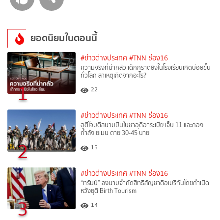
ยอดนิยมในตอนนี้
#ข่าวต่างประเทศ
#TNN ช่อง16
ความจริงที่น่ากลัว เด็กกราดยิงในโรงเรียนเกิดบ่อยขึ้น
ทั่วโลก สาเหตุเกิดจากอะไร?
1
22
#ข่าวต่างประเทศ
#TNN ช่อง16
ฮูตีโจมตีสนามบินในซาอุดีอาระเบีย เจ็บ 11 และกอง
กำลังเยเมน ตาย 30-45 นาย
2
15
#ข่าวต่างประเทศ
#TNN ช่อง16
“ทรัมป์” ลงนามจำกัดสิทธิสัญชาติอเมริกันโดยกำเนิด
หวังยุติ Birth Tourism
3
14