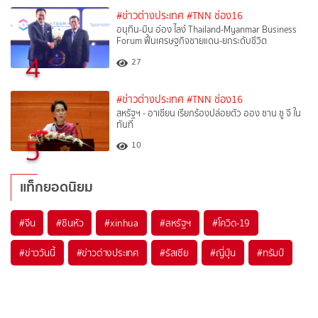
#ข่าวต่างประเทศ
#TNN ช่อง16
อนุทิน-มิน อ่อง ไลง์ Thailand-Myanmar Business
Forum ฟื้นเศรษฐกิจชายแดน-ยกระดับชีวิต
4
27
#ข่าวต่างประเทศ
#TNN ช่อง16
สหรัฐฯ - อาเซียน เรียกร้องปล่อยตัว ออง ซาน ซู จี ใน
ทันที
5
10
แท็กยอดนิยม
#
จีน
#
ซินหัว
#
xinhua
#
สหรัฐฯ
#
โควิด-19
#
ข่าววันนี้
#
ข่าวต่างประเทศ
#
รัสเซีย
#
ญี่ปุ่น
#
ทรัมป์