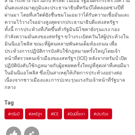
สามารถทำงานร่วมกับ คริสตี โนเอม รัฐมนตรีกระทรวงความ
มั่นคงแห่งมาตุภูมิและประธานาธิบดีทรัมป์ได้ตลอดช่วงปีที่
ผ่านมา โดยที่เลวิตต์ยังชื่นชมโนเอมว่าได้รับความเชื่อมั่นและ
ความไว้วางใจอย่างสูงสุดจากประธานาธิบดีแห่งสหรัฐฯ
ทั้งนี้ การประท้วงที่เกิดขึ้นทั่วรัฐมินนิโซตายังรุนแรง กอง
กำลังความมั่นคงของสหรัฐฯ ขว้างระเบิดควันใส่ผู้ประท้วงใน
มินนีแอโพลิส ขณะที่ผู้คนหลายพันคนเต็มท้องถนน เพื่อ
ประท้วงการปฏิบัติการบังคับใช้กฎหมายครั้งใหญ่โดยเจ้า
หน้าที่ตรวจคนเข้าเมืองของสหรัฐฯ (ICE) หลังจาก
ทรัมป์ เปิด
ปฏิบัติบังคับใช้กฎหมายกับผู้อพยพครั้งใหญ่ที่สุดเท่าที่เคยมีมา
ในมินนีแอโพลิส ซึ่งเป็นสาเหตุให้เกิดการประท้วงอย่างต่อ
เนื่องจากชาวเมืองและการปะทะรุนแรงกับเจ้าหน้าที่รัฐบาล
กลาง
Tag
#
ทรัมป์
#
สหรัฐฯ
#
ICE
#
มินนิโซตา
#
ประท้วง