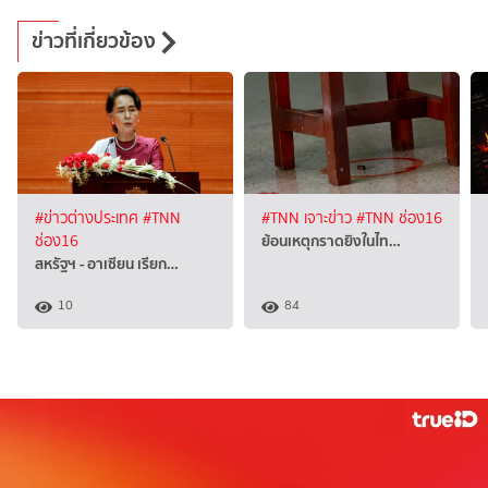
ข่าวที่เกี่ยวข้อง
#ข่าวต่างประเทศ
#TNN
#TNN เจาะข่าว
#TNN ช่อง16
ย้อนเหตุกราดยิงในไท…
ช่อง16
สหรัฐฯ - อาเซียน เรียก…
10
84