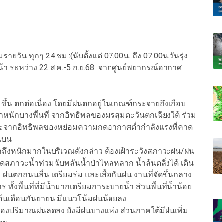
ัน ทุกๆ 24 ชม.:(นับตั้งแต่ 07.00น. ถึง 07.00น.วันรุ่ง
หน้า ระหว่าง 22 ส.ค.-5 ก.ย.68 จากศูนย์พยากรณ์อากาศ
่มขึ้น ตกต่อเนื่อง โดยมีฝนตกอยู่ในเกณฑ์กระจายถึงเกือบ
กหนักบางพื้นที่ จากอิทธิพลของมรสุมตะวันตกเฉียงใต้ ร่วม
และจากอิทธิพลของหย่อมความกดอากาศต่ำกำลังแรงที่คาด
นบน
หนักถึงหนักมากในบริเวณดังกล่าว ต้องเฝ้าระวังสภาวะฝน/ฝน
ภาวะน้ำท่วมฉับพลันน้ำป่าไหลหลาก น้ำล้นตลิ่งได้ เดิน
 ฝนตกถนนลื่น เตรียมร่ม และเสื้อกันฝน งานที่จัดขึ้นกลาง
ทั้งพื้นที่ที่มีน้ำมากเตรียมการะบายน้ำ ส่วนพื้นที่น้ำน้อย
งต้นเดือนกันยายน มีแนวโน้มฝนน้อยลง
องปริมาณฝนลดลง ยังมีฝนบางแห่ง ส่วนภาคใต้มีฝนเพิ่ม