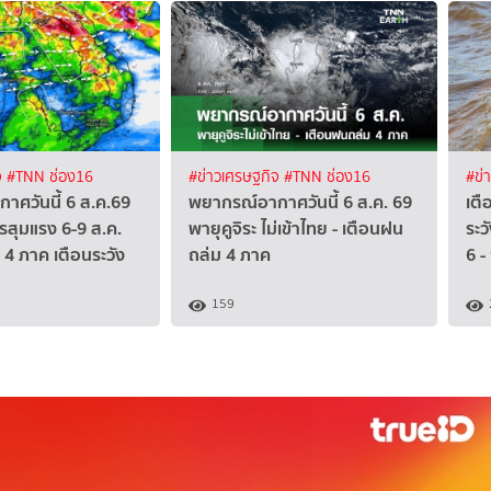
จ
#TNN ช่อง16
#ข่าวเศรษฐกิจ
#TNN ช่อง16
#ข่
าศวันนี้ 6 ส.ค.69
พยากรณ์อากาศวันนี้ 6 ส.ค. 69
เตื
รสุมแรง 6-9 ส.ค.
พายุคูจิระ ไม่เข้าไทย - เตือนฝน
ระว
4 ภาค เตือนระวัง
ถล่ม 4 ภาค
6 -
159