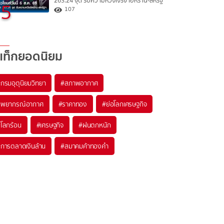
263.24 จุด รับความหวังเจรจาอิหร่าน-สหรัฐ
5
107
แท็กยอดนิยม
#
กรมอุตุนิยมวิทยา
#
สภาพอากาศ
#
พยากรณ์อากาศ
#
ราคาทอง
#
ย่อโลกเศรษฐกิจ
#
โลกร้อน
#
เศรษฐกิจ
#
ฝนตกหนัก
#
การตลาดเงินล้าน
#
สมาคมค้าทองคำ