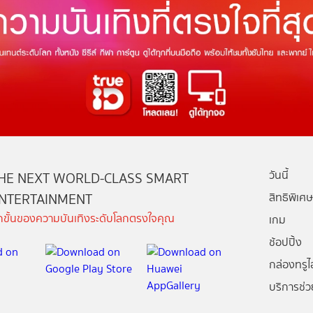
วันนี้
HE NEXT WORLD-CLASS SMART
NTERTAINMENT
สิทธิพิเศษ
ีกขั้นของความบันเทิงระดับโลกตรงใจคุณ
เกม
ช้อปปิ้ง
กล่องทรูไอ
บริการช่ว