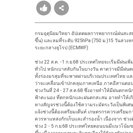
กรมอุตุนิยมวิทยา อัปเดตผลการพยากรณ์ฝนสะสมรายว
ขึ้น) และลมที่ระดับ 925hPa (750 ม.)15 วันล่วง
ระยะกลางยุโรป (ECMWF)
ช่วง 22 ส.ค. -1 ก.ย.68 ประเทศไทยจะเริ่มมีฝนเพิ
ทั่วไป หนักเบาสลับกันในบางวัน คาดว่าจมีมีฝนต
ทั้งร่องมรสุมที่จะพาดผ่านบริเวณประเทศไทย 
ว่าจะเคลื่อนเข้าปกคลุมภาคเหนือ ภาคอีสานตอ
ช่วงวันที่ 24 - 27 ส.ค.68 ซึ่งอาจทำให้มีฝนตก
ฟ้าคะนอง ที่ตกหนักและฝนตกสะสม อาจทำให้เกิดส
ทางสัญจรช่วงนี้ต้องใช้ความระมัดระวังเป็นพิเศษ
แจ้งช่วงนี้ต้องเตรียมเต๊นท์ เกษตรกรควรเตรียมการ 
ควรหาแหล่งกักเก็บและสำรองน้ำ เนื่องจาก ช่ว
ช่วง 2 - 5 ก.ย.68 ประเทศไทยตอนบนมีแนวโน้มข