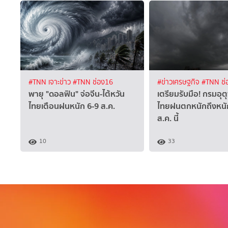
#TNN เจาะข่าว
#TNN ช่อง16
#ข่าวเศรษฐกิจ
#TNN ช่
พายุ "ดอลฟิน" จ่อจีน-ไต้หวัน
เตรียมรับมือ! กรมอุตุ
ไทยเตือนฝนหนัก 6-9 ส.ค.
ไทยฝนตกหนักถึงหนั
ส.ค. นี้
10
33