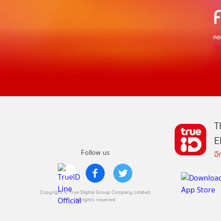
T
E
Follow us
อ
Copyright © True Digital Group Company Limited.
All rights reserved