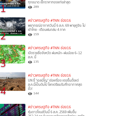
ทุกขนาด เช็กราคาทองแท่งล่าสุด
1
289
#ข่าวเศรษฐกิจ
#TNN ช่อง16
พยากรณ์อากาศวันนี้ 6 ส.ค. 69 พายุคูจิระ ไม่
เข้าไทย - เตือนฝนถล่ม 4 ภาค
2
159
#ข่าวเศรษฐกิจ
#TNN ช่อง16
เปิดรายชื่อจังหวัด ฝนหนัก–ฝนน้อย 6–12
ส.ค. นี้
3
135
#ข่าวเศรษฐกิจ
#TNN ช่อง16
UN ชี้ "เอลนีโญ" เร่งเครื่อง แรงขึ้นตั้งแต่
ส.ค.นี้เป็นต้นไป โลกเตรียมรับศึกอากาศสุด
4
ขั้ว!
144
#ข่าวเศรษฐกิจ
#TNN ช่อง16
หุ้นดาวโจนส์วันนี้ 6 ส.ค. 2569 เพิ่มขึ้น