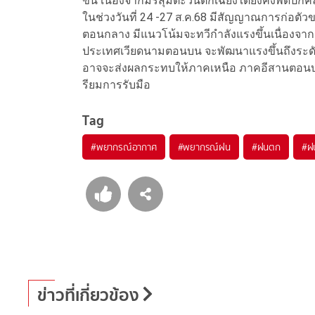
ขึ้น เนื่องจากมรสุมตะวันตกเฉียงใต้ยังคงพัดปกค
ในช่วงวันที่ 24 -27 ส.ค.68 มีสัญญาณการก่อต
ตอนกลาง มีแนวโน้มจะทวีกำลังแรงขึ้นเนื่องจากยั
ประเทศเวียดนามตอนบน จะพัฒนาแรงขึ้นถึงระดับพ
อาจจะส่งผลกระทบให้ภาคเหนือ ภาคอีสานตอนบน 
รียมการรับมือ
Tag
#
พยากรณ์อากาศ
#
พยากรณ์ฝน
#
ฝนตก
#
ฝ
ข่าวที่เกี่ยวข้อง