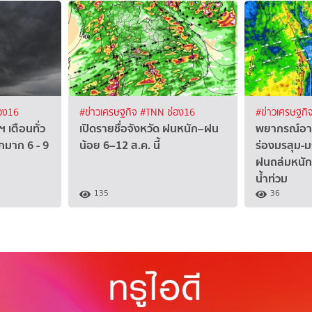
อง16
#ข่าวเศรษฐกิจ
#TNN ช่อง16
#ข่าวเศรษฐกิ
ฯ เตือนทั่ว
เปิดรายชื่อจังหวัด ฝนหนัก–ฝน
พยากรณ์อาก
กมาก 6 - 9
น้อย 6–12 ส.ค. นี้
ร่องมรสุม-ม
ฝนถล่มหนัก 
น้ำท่วม
135
36