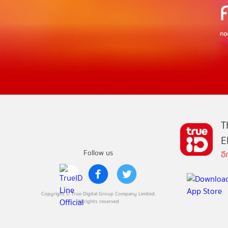
T
E
Follow us
อ
Copyright © True Digital Group Company Limited.
All rights reserved