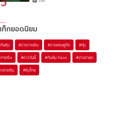
5
164
แท็กยอดนิยม
#
ทันหุ้น
#
ข่าวการเงิน
#
ข่าวเศรษฐกิจ
#
หุ้น
#
การเงิน
#
ข่าววันนี้
#
ทันหุ้น focus
#
ข่าวล่าสุด
#
ตลาดหุ้น
#
หุ้นไทย