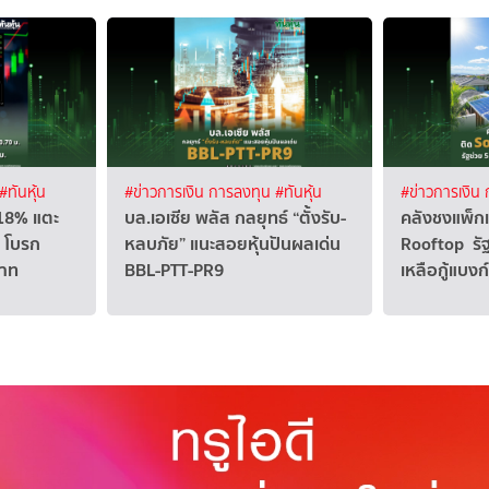
#ทันหุ้น
#ข่าวการเงิน การลงทุน
#ทันหุ้น
#ข่าวการเงิน
18% แตะ
บล.เอเซีย พลัส กลยุทธ์ “ตั้งรับ-
คลังชงแพ็กเ
 โบรก
หลบภัย” แนะสอยหุ้นปันผลเด่น
Rooftop รัฐช
บาท
BBL-PTT-PR9
เหลือกู้แบงก์