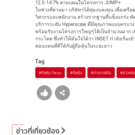
12.5-14.7% ตามแผนในโครงการ JUMP+
ในช่วงที่ผ่านมา บริษัทฯได้ทุ่มงบลงทุน เพื่
วิศวกรและพนักงาน สร้างรากฐานที่แข็งแกร่ง พั
บริการระดับ Hyperscale ที่มีคุณภาพแบบครบวงจร
พร้อมรับงานโครงการใหญ่ๆได้เป็นจำนวนมาก เ
กระโดด ซึ่งทำให้มั่นใจได้ว่า INSET กำลังเริ่มเข
ตอบแทนที่ดีให้กับผู้ถือหุ้นในระยะยาว
Tag
#
ทันหุ้น focus
#
ทันหุ้น
#
ข่าวการเงิน
#
ข่าวเศร
ข่าวที่เกี่ยวข้อง