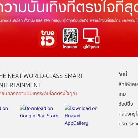
วันนี้
HE NEXT WORLD-CLASS SMART
NTERTAINMENT
สิทธิพิเศษ
ีกขั้นของความบันเทิงระดับโลกตรงใจคุณ
เกม
ช้อปปิ้ง
กล่องทรูไอ
บริการช่ว