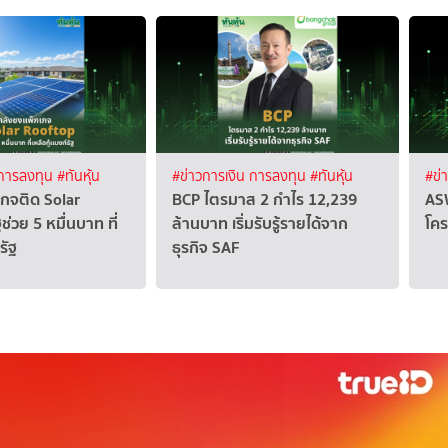
 การลงทุน
#ทันหุ้น
#ข่าวการเงิน การลงทุน
#ทันหุ้น
#ข่
กจติด Solar
BCP ไตรมาส 2 กำไร 12,239
ASW
่วย 5 หมื่นบาท ที่
ล้านบาท เริ่มรับรู้รายได้จาก
โคร
รัฐ
ธุรกิจ SAF