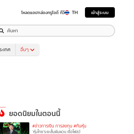
TH
เข้าสู่ระบบ
โหลดแอป
กล่องทรูไอดี ทีวี
ระเทศ
อื่นๆ
ยอดนิยมในตอนนี้
#ข่าวการเงิน การลงทุน
#ทันหุ้น
‘หุ้นไทย’ระยะสั้นผันผวน เชื่อโฟลว์