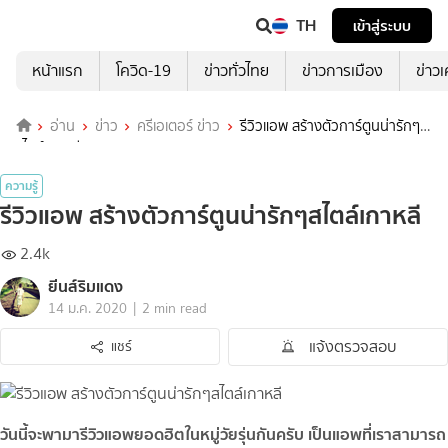
TH
เข้าสู่ระบบ
หน้าแรก
โควิด-19
ข่าวทั่วไทย
ข่าวการเมือง
ข่าว
อ่าน
ข่าว
ครีเอเตอร์ ข่าว
รีวิวแอพ สร้างตัวการ์ตูนน่ารักๆ
สไตล์เกาหลี
ความรู้
รีวิวแอพ สร้างตัวการ์ตูนน่ารักๆสไตล์เกาหลี
2.4k
ยีนส์ริมแดง
|
14 ม.ค. 2020
2 min read
แจ้งตรวจสอบ
แชร์
วันนี้จะพามารีวิวแอพยอดฮิตในหมู่วัยรุ่นกันครับ เป็นแอพที่เราสามารถ