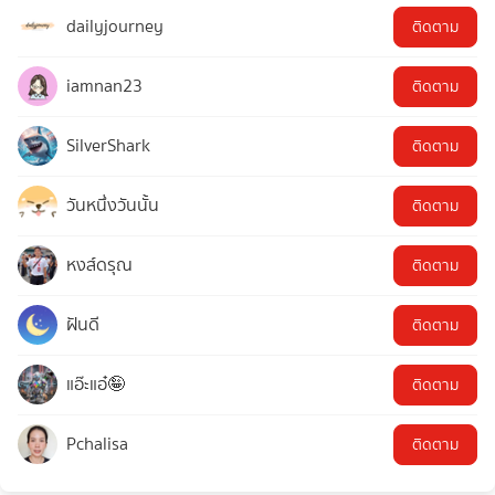
dailyjourney
ติดตาม
iamnan23
ติดตาม
SilverShark
ติดตาม
วันหนึ่งวันนั้น
ติดตาม
หงส์ดรุณ
ติดตาม
ฝันดี
ติดตาม
แอ๊ะแอ๋🤪
ติดตาม
Pchalisa
ติดตาม