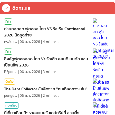
ติดกระแส
กีฬา
ถ่ายทอดสด ฟุตซอล ไทย VS รัสเซีย Continental
2026 นัดสุดท้าย
หงส์ดรุณ
|
06 ส.ค. 2026
|
4
min read
กีฬา
ลิงค์ดูฟุตซอลสด ไทย Vs รัสเซีย คอนติเนนตัล แชม
เปียนชิพ 2026
BSports8
|
06 ส.ค. 2026
|
3
min read
บันเทิง
The Debt Collector ข้อคิดจาก "คนเดือดทวงแค้น"
ponydiary
|
06 ส.ค. 2026
|
2
min read
ท่องเที่ยว
ที่เที่ยวเดือนสิงหาคมแบบวันเดย์ทริปที่ สวนผึ้ง