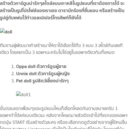
สร้างตัวการ์ตูนน่ารักๆสไตล์แบบเกาหลีในรูปแบบที่เราต้องการได้ จะ
สร้างเป็นรูปโปรไฟล์ของเราเอง ดารานักร้องที่ชื่นชอบ หรือสร้างเป็น
รูปคู่กับแฟนไว้ทำวอลเปเปอร์โทรศัพท์ก็ยังได้
ทีมงานผู้พัฒนาเค้าสร้างมาให้เราได้เลือกใช้ถึง 3 แบบ 3 สไตล์กันเลยที
เดียว โดยแยกเป็น 3 แอพฯนะครับไม่ใช่อยู่ในแอพฯเดียวกันทั้งหมด
Oppa doll ตัวการ์ตูนผู้ชาย
Unnie doll ตัวการ์ตูนผู้หญิง
Pet doll รูปสัตว์เลี้ยงน่ารักๆ
ขั้นตอนแรกเพื่อนๆชอบรูปแบบไหนก็เลือกโหลดกันตามสบายครับ 1
แอพฯทำได้แค่แบบเดียวนะ หลังจากโหลดมาแล้วเปิดเข้าไปที่แรกของแอพฯ
กดปุ่ม START เริ่มสร้างตัวละคร หรือจะเลือกกดดูตัวอย่างจากผู้ใช้คนอื่น