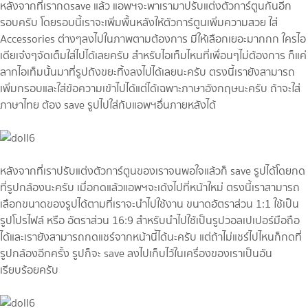
หลังจากที่เรากดsave แล้ว แอพฯจะพาเรามาปรับแต่งตัวการ์ตูนกันอีก
รอบครับ โดยรอบนี้เราจะเพิ่มพื้นหลังให้ตัวการ์ตูนเพิ่มความสวย ใส่
Accessories ต่างๆลงไปในภาพตามต้องการ มีให้เลือกเยอะมากกก ใครไอ
เดียเจ๋งๆจัดเต็มใส่ไปได้เลยครับ สำหรับไอเท็มไหนที่เพื่อนๆไม่ต้องการ ก็แค่
ลากไอเท็มนั้นมาที่รูปถังขยะทิ้งลงไปได้เลยนะครับ ตรงนี้เรายังสามารถ
เพิ่มกรอบและใส่ข้อความเข้าไปได้แต่ได้เฉพาะภาษาอังกฤษนะครับ ถ้าจะใส่
ภาษาไทย ต้อง save รูปไปใส่กับแอพฯอื่นภายหลังได้
หลังจากที่เราปรับแต่งตัวการ์ตูนของเราจนพอใจแล้วก็ save รูปได้โดยกด
ที่รูปกล้องนะครับ เมื่อกดแล้วแอพฯจะเด้งไปที่หน้าใหม่ ตรงนี้เราสามารถ
เลือกขนาดของรูปได้ตามที่เราจะนำไปใช้งาน ขนาดอัตราส่วน 1:1 ใช้เป็น
รูปโปรไฟล์ หรือ อัตราส่วน 16:9 สำหรับนำไปใช้เป็นรูปวอลเปเปอร์มือถือ
ได้และเรายังสามารถกดแชร์จากหน้านี้ได้นะครับ แต่ถ้าไม่แชร์ไปไหนก็กดที่
รูปกล้องอีกครั้ง รูปก็จะ save ลงไปเก็บไว้ในเครื่องของเราเป็นอัน
เรียบร้อยครับ