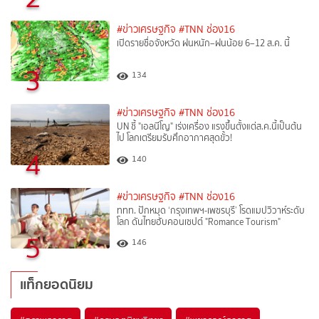
#ข่าวเศรษฐกิจ
#TNN ช่อง16
เปิดรายชื่อจังหวัด ฝนหนัก–ฝนน้อย 6–12 ส.ค. นี้
3
134
#ข่าวเศรษฐกิจ
#TNN ช่อง16
UN ชี้ "เอลนีโญ" เร่งเครื่อง แรงขึ้นตั้งแต่ส.ค.นี้เป็นต้น
ไป โลกเตรียมรับศึกอากาศสุดขั้ว!
4
140
#ข่าวเศรษฐกิจ
#TNN ช่อง16
ททท. ปักหมุด ‘กรุงเทพฯ-เพชรบุรี’ โรดแมปวิวาห์ระดับ
โลก ดันไทยฮับคอนเซปต์ "Romance Tourism"
5
146
แท็กยอดนิยม