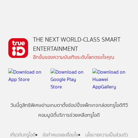
THE NEXT WORLD-CLASS SMART
ENTERTAINMENT
อีกขั้นของความบันเทิงระดับโลกตรงใจคุณ
วันนี้
ดู
สิทธิพิเศษ
อ่าน
เกม
ตาตั้ง
ช้อปปิ้ง
แพ็กเกจ
กล่องทรูไอดีทีวี
คอมมูนิตี้
บริการช่วยเหลือทรูไอดี
เกี่ยวกับทรูไอดี
ข้อกำหนดและเงื่อนไข
นโยบายความเป็นส่วนตัว