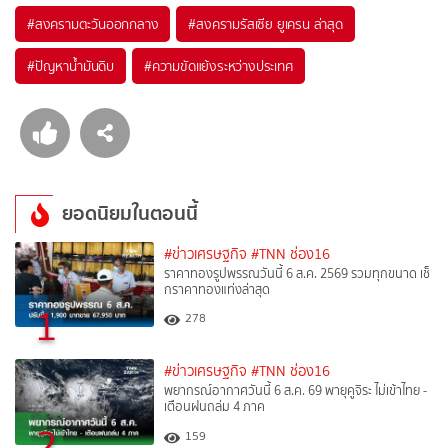
#
สงครามตะวันออกกลาง
#
สงครามรัสเซีย ยูเครน ล่าสุด
#
ปัญหาน้ำมันดิบ
#
ความขัดแย้งระหว่างประเทศ
ยอดนิยมในตอนนี้
#ข่าวเศรษฐกิจ
#TNN ช่อง16
ราคาทองรูปพรรณวันนี้ 6 ส.ค. 2569 รวมทุกขนาด เช็
กราคาทองแท่งล่าสุด
1
278
#ข่าวเศรษฐกิจ
#TNN ช่อง16
พยากรณ์อากาศวันนี้ 6 ส.ค. 69 พายุคูจิระ ไม่เข้าไทย -
เตือนฝนถล่ม 4 ภาค
2
159