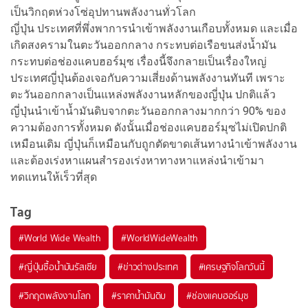
เป็นวิกฤตห่วงโซ่อุปทานพลังงานทั่วโลก
ญี่ปุ่น ประเทศที่พึ่งพาการนำเข้าพลังงานเกือบทั้งหมด และเมื่อ
เกิดสงครามในตะวันออกกลาง กระทบต่อเรือขนส่งน้ำมัน
กระทบต่อช่องแคบฮอร์มุซ เรื่องนี้จึงกลายเป็นเรื่องใหญ่
ประเทศญี่ปุ่นต้องเจอกับความเสี่ยงด้านพลังงานทันที เพราะ
ตะวันออกกลางเป็นแหล่งพลังงานหลักของญี่ปุ่น ปกติแล้ว
ญี่ปุ่นนำเข้าน้ำมันดิบจากตะวันออกกลางมากกว่า 90% ของ
ความต้องการทั้งหมด ดังนั้นเมื่อช่องแคบฮอร์มุซไม่เปิดปกติ
เหมือนเดิม ญี่ปุ่นก็เหมือนกับถูกตัดขาดเส้นทางนำเข้าพลังงาน
และต้องเร่งหาแผนสำรองเร่งหาทางหาแหล่งนำเข้ามา
ทดแทนให้เร็วที่สุด
Tag
#
World Wide Wealth
#
WorldWideWealth
#
ญี่ปุ่นซื้อน้ำมันรัสเซีย
#
ข่าวต่างประเทศ
#
เศรษฐกิจโลกวันนี้
#
วิกฤตพลังงานโลก
#
ราคาน้ำมันดิบ
#
ช่องแคบฮอร์มุซ