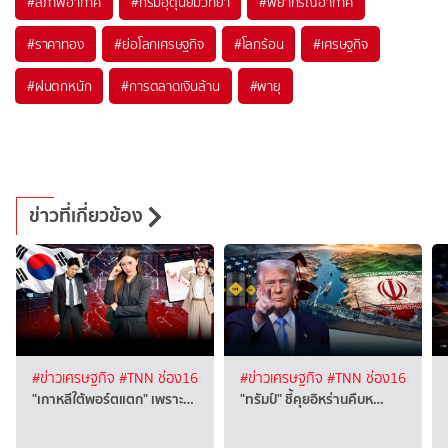
#
สภาพอากาศ
#
กรมอุตุนิยมวิทยา
#
พยากรณ์อากาศ
#
ราคาทอง
#
ย่อโลกเศรษฐกิจ
#
โลกร้อน
#
เศรษฐกิจ
#
ฝนตกหนัก
#
การตลาดเงินล้าน
#
พายุ
ข่าวที่เกี่ยวข้อง
#ข่าวเศรษฐกิจ
#TNN ช่อง16
#ข่าวเศรษฐกิจ
#TNN ช่อง16
"เกาหลีใต้พอร์ตแตก" เพราะ…
"ทรัมป์" ชี้คุยอิหร่านคืบห…