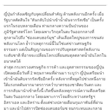
ญี่ปุ่นกำลังเผชิญกับจุดเปลี่ยนสำคัญ
ด้านพลังงานอีกครั้ง เมื่อ
รัฐบาลตัดสินใจ
“หันกลับไปนำเข้าน้ำมันจากรัสเซีย”
เป็นครั้ง
แรกในรอบหลายเดือน
ท่ามกลางความปั่นป่วนของ
ภูมิรัฐศาสตร์โลก
โดยเฉพาะวิกฤตในตะวันออกกลางที่
ลุกลามไปถึง
“ช่องแคบฮอร์มุซ” เส้นเลือดใหญ่
ของการขนส่ง
พลังงานโลก
ย้ำว่าเหตุการณ์นี้ไม่ใช่แค่ข่าวเศรษฐกิจ
ธรรมดา
แต่เป็นสัญญาณ
ของการปรับยุทธศาสตร์พลังงาน
ระดับชาติ
ที่อาจจะเปลี่ยนโลก
เปลี่ยนสมดุลตลาดน้ำมันโลกใน
อนาคตได้
ล่าสุด กระทรวงเศรษฐกิจ การค้า และอุตสาหกรรมของญี่ปุ่น
เปิดเผยเมื่อวันที่ 2 พฤษภาคมที่ผ่านมา ระบุว่า ญี่ปุ่นเตรียมนำ
เข้าน้ำมันดิบจากรัสเซียอีกครั้ง หลังจากที่หยุดไปช่วงหนึ่งภาย
ใต้แรงกดดันจากมาตรการคว่ำบาตรของชาติตะวันตก และ
การกลับมานำเข้าครั้งนี้ เกิดขึ้นหลังเหตุการณ์ความตึงเครียด
ในตะวันออกกลาง โดยเฉพาะการโจมตีระหว่างสหรัฐฯ
อิสราเอล และอิหร่าน ตั้งแต่ช่วงปลายเดือนกุมภาพันธ์ที่ผ่าน
มา และนำไปสู่การปิดช่องแคบฮอร์มุซ จนกระทบและกลาย