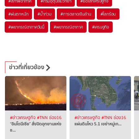
#
สภาพอากาศ
#
กรมอุตุนิยมวิทยา
#
ย่อโลกเศรษฐกิจ
#
ฝนตกหนัก
#
น้ำท่วม
#
การตลาดเงินล้าน
#
โลกร้อน
#
พยากรณ์อากาศวันนี้
#
พยากรณ์อากาศ
#
เศรษฐกิจ
ข่าวที่เกี่ยวข้อง
#ข่าวเศรษฐกิจ
#TNN ช่อง16
#ข่าวเศรษฐกิจ
#TNN ช่อง16
“อินโดนีเซีย” สั่งปิดอุทยานแห่ง
แผ่นดินไหว 5.1 เขย่าหมู่เก…
ช…