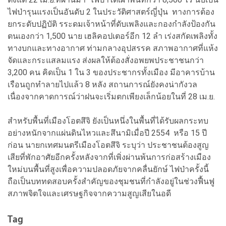
ไฟป่ารุนแรงเป็นอันดับ 2 ในประวัติศาสตร์ญี่ปุ่น ทางการต้อง
ยกระดับปฏิบัติ รระดมเจ้าหน้าที่ดับเพลิงและกองกำลังป้องกัน
ตนเองกว่า 1,500 นาย เฮลิคอปเตอร์อีก 12 ลำ เร่งสกัดเพลิงทั้ง
ทางบกและทางอากาศ ท่ามกลางอุปสรรค สภาพอากาศที่แห้ง
จัดและกระแสลมแรง ส่งผลให้ต้องสั่งอพยพประชาชนกว่า
3,200 คน คิดเป็น 1 ใน 3 ของประชากรทั้งเมือง มีอาคารบ้าน
เรือนถูกทำลายไปแล้ว 8 หลัง สถานการณ์ยังคงน่ากังวล
เนื่องจากคาดการณ์ว่าฝนจะเริ่มตกเพียงเล็กน้อยในที่ 28 เม.ย.
สำหรับพื้นที่เมืองโอตสึจิ ยังเป็นหนึ่งในพื้นที่ได้รับผลกระทบ
อย่างหนักจากแผ่นดินไหวและสึนามิเมื่อปี 2554 หรือ 15 ปี
ก่อน นายกเทศมนตรีเมืองโอตสึจิ ระบุว่า ประชาชนต้องสูญ
เสียที่พักอาศัยอีกครั้งหลังจากที่เพิ่งผ่านพ้นการก่อสร้างเมือง
ใหม่บนพื้นที่สูงเพื่อความปลอดภัยจากคลื่นยักษ์ ไฟป่าครั้งนี้
ถือเป็นบททดสอบครั้งสำคัญของชุมชนที่กำลังอยู่ในช่วงฟื้นฟู
สภาพจิตใจและเศรษฐกิจจากความสูญเสียในอดี
Tag