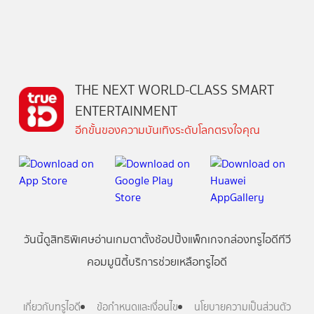
THE NEXT WORLD-CLASS SMART
ENTERTAINMENT
อีกขั้นของความบันเทิงระดับโลกตรงใจคุณ
วันนี้
ดู
สิทธิพิเศษ
อ่าน
เกม
ตาตั้ง
ช้อปปิ้ง
แพ็กเกจ
กล่องทรูไอดีทีวี
คอมมูนิตี้
บริการช่วยเหลือทรูไอดี
เกี่ยวกับทรูไอดี
ข้อกำหนดและเงื่อนไข
นโยบายความเป็นส่วนตัว