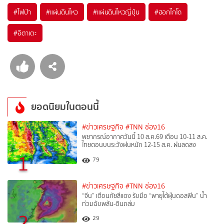
#
ไฟป่า
#
แผ่นดินไหว
#
แผ่นดินไหวญี่ปุ่น
#
ฮอกไกโด
#
อิตาเตะ
ยอดนิยมในตอนนี้
#ข่าวเศรษฐกิจ
#TNN ช่อง16
พยากรณ์อากาศวันนี้ 10 ส.ค.69 เตือน 10-11 ส.ค.
ไทยตอนบนระวังฝนหนัก 12-15 ส.ค. ฝนลดลง
1
79
#ข่าวเศรษฐกิจ
#TNN ช่อง16
“จีน” เตือนภัยสีแดง รับมือ “พายุไต้ฝุ่นดอลฟิน” น้ำ
ท่วมฉับพลัน-ดินถล่ม
2
29