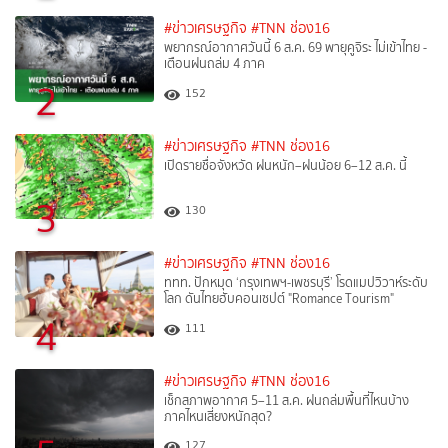
#ข่าวเศรษฐกิจ
#TNN ช่อง16
พยากรณ์อากาศวันนี้ 6 ส.ค. 69 พายุคูจิระ ไม่เข้าไทย -
เตือนฝนถล่ม 4 ภาค
2
152
#ข่าวเศรษฐกิจ
#TNN ช่อง16
เปิดรายชื่อจังหวัด ฝนหนัก–ฝนน้อย 6–12 ส.ค. นี้
3
130
#ข่าวเศรษฐกิจ
#TNN ช่อง16
ททท. ปักหมุด ‘กรุงเทพฯ-เพชรบุรี’ โรดแมปวิวาห์ระดับ
โลก ดันไทยฮับคอนเซปต์ "Romance Tourism"
4
111
#ข่าวเศรษฐกิจ
#TNN ช่อง16
เช็กสภาพอากาศ 5–11 ส.ค. ฝนถล่มพื้นที่ไหนบ้าง
ภาคไหนเสี่ยงหนักสุด?
127