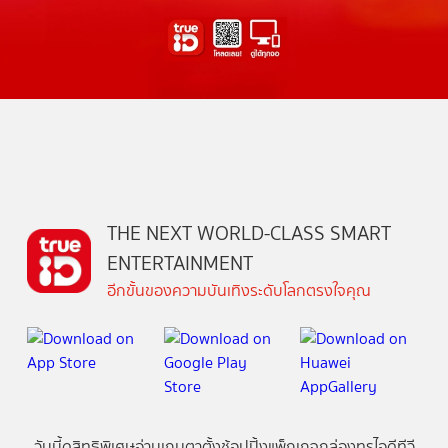
THE NEXT WORLD-CLASS SMART
ENTERTAINMENT
อีกขั้นของความบันเทิงระดับโลกตรงใจคุณ
วันนี้
ดู
สิทธิพิเศษ
อ่าน
เกม
ตาตั้ง
ช้อปปิ้ง
แพ็กเกจ
กล่องทรูไอดีทีวี