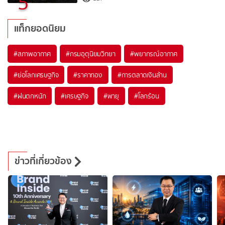
5
แท็กยอดนิยม
#
สภาพอากาศ
#
กรมอุตุนิยมวิทยา
#
พยากรณ์อากาศ
#
ย่อโลกเศรษฐกิจ
#
ราคาทอง
#
การตลาดเงินล้าน
#
ฝนตกหนัก
#
เศรษฐกิจ
#
พายุ
#
โลกร้อน
ข่าวที่เกี่ยวข้อง