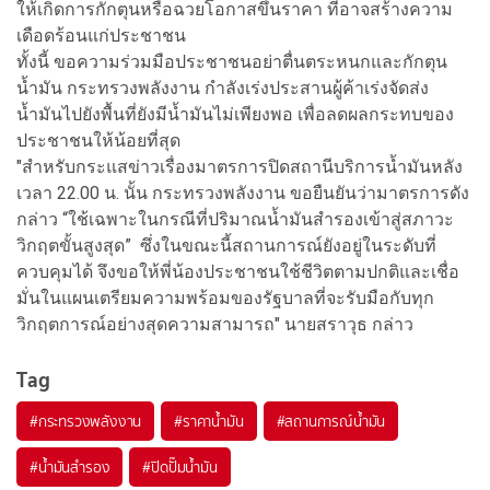
ให้เกิดการกักตุนหรือฉวยโอกาสขึ้นราคา ที่อาจสร้างความ
เดือดร้อนแก่ประชาชน
ทั้งนี้ ขอความร่วมมือประชาชนอย่าตื่นตระหนกและกักตุน
น้ำมัน กระทรวงพลังงาน กำลังเร่งประสานผู้ค้าเร่งจัดส่ง
น้ำมันไปยังพื้นที่ยังมีน้ำมันไม่เพียงพอ เพื่อลดผลกระทบของ
ประชาชนให้น้อยที่สุด
"สำหรับกระแสข่าวเรื่องมาตรการปิดสถานีบริการน้ำมันหลัง
เวลา 22.00 น. นั้น กระทรวงพลังงาน ขอยืนยันว่ามาตรการดัง
กล่าว “ใช้เฉพาะในกรณีที่ปริมาณน้ำมันสำรองเข้าสู่สภาวะ
วิกฤตขั้นสูงสุด” ซึ่งในขณะนี้สถานการณ์ยังอยู่ในระดับที่
ควบคุมได้ จึงขอให้พี่น้องประชาชนใช้ชีวิตตามปกติและเชื่อ
มั่นในแผนเตรียมความพร้อมของรัฐบาลที่จะรับมือกับทุก
วิกฤตการณ์อย่างสุดความสามารถ" นายสราวุธ กล่าว
Tag
#
กระทรวงพลังงาน
#
ราคาน้ำมัน
#
สถานการณ์น้ำมัน
#
น้ำมันสำรอง
#
ปิดปั๊มน้ำมัน