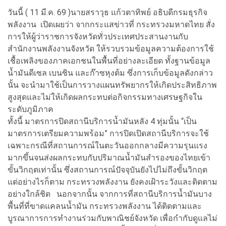
วันนี้ ( 11 มี.ค. 69 )นายสราวุธ แก้วตาทิพย์ อธิบดีกรมธุรกิจ
พลังงาน เปิดเผยว่า จากกระแสข่าวที่ กระทรวงมหาดไทย สั่ง
การให้ผู้ว่าราชการจังหวัดทั่วประเทศประสานงานกับ
สำนักงานพลังงานจังหวัด ให้รวบรวมข้อมูลความต้องการใช้
เชื้อเพลิงของภาคเอกชนในพื้นที่อย่างละเอียด ทั้งฐานข้อมูล
น้ำมันดีเซล เบนซิน และก๊าซหุงต้ม ซึ่งการเก็บข้อมูลดังกล่าว
นั้น จะนำมาใช้เป็นการวางแผนทรัพยากรให้เกิดประสิทธิภาพ
สูงสุดและไม่ให้เกิดผลกระทบต่อกิจกรรมทางเศรษฐกิจใน
ระดับภูมิภาค
ทั้งนี้ มาตรการปิดสถานีบริการน้ำมันหลัง 4 ทุ่มนั้น “เป็น
มาตรการเตรียมความพร้อม” การปิดเปิดสถานีบริการจะใช้
เฉพาะกรณีที่สถานการณ์ในตะวันออกกลางมีความรุนแรง
มากขึ้นจนส่งผลกระทบกับปริมาณน้ำมันสำรองของไทยเข้า
ขั้นวิกฤตเท่านั้น ซึ่งสถานการณ์ปัจจุบันยังไปไม่ถึงขั้นวิกฤต
แต่อย่างไรก็ตาม กระทรวงพลังงาน ยังคงเฝ้าระวังและติดตาม
อย่างใกล้ชิด นอกจากนั้น จากการที่สถานีบริการน้ำมันบาง
พื้นที่ที่ขาดแคลนน้ำมัน กระทรวงพลังงาน ได้ติดตามและ
บูรณาการการทำงานร่วมกับพาณิชย์จังหวัด เพื่อกำกับดูแลไม่