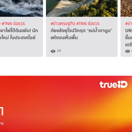
จ
#TNN ช่อง16
#ข่าวเศรษฐกิจ
#TNN ช่อง16
#ข่
เขาไฟใต้ดินขยับ! นัก
ภัยแล้งยุโรปวิกฤต “แม่น้ำดานูบ”
UN 
ยใหม่ ในประเทศไอซ์
แห้งจนเห็นพื้น
ขึ้
เตร
28