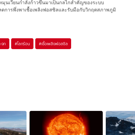
งานหมุนเวียนกำลังก้าวขึ้นมาเป็นกลไกสำคัญของระบบ
รพึ่งพาเชื้อเพลิงฟอสซิลและรับมือกับวิกฤตสภาพภูมิ
ระจก
#
โลกร้อน
#
เชื้อเพลิงฟอสซิล