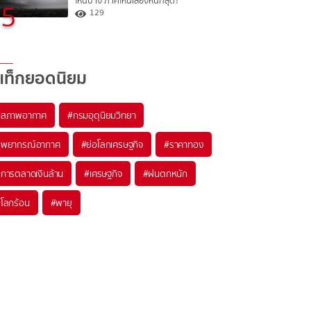
ไหนบ้าง ภาคไหนเสี่ยงหนักสุด?
5
129
แท็กยอดนิยม
#
สภาพอากาศ
#
กรมอุตุนิยมวิทยา
#
พยากรณ์อากาศ
#
ย่อโลกเศรษฐกิจ
#
ราคาทอง
#
การตลาดเงินล้าน
#
เศรษฐกิจ
#
ฝนตกหนัก
#
โลกร้อน
#
พายุ