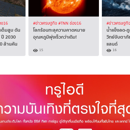
อง16
#ข่าวเศรษฐกิจ
#TNN ช่อง16
#ข่าวเศรษฐกิ
ต็มสูบ ดัน
โลกร้อนทะลุความคาดหมาย
น้ำแข็งลด-ภู
ปี 2030
อุณหภูมิพุ่งเร็วกว่าเดิม!
วิทย์จับตาภั
0 ล้านคัน
แลนด์
15
16