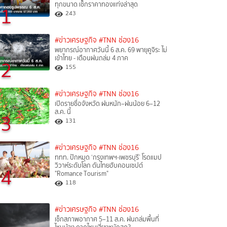
ทุกขนาด เช็กราคาทองแท่งล่าสุด
1
243
#ข่าวเศรษฐกิจ
#TNN ช่อง16
พยากรณ์อากาศวันนี้ 6 ส.ค. 69 พายุคูจิระ ไม่
เข้าไทย - เตือนฝนถล่ม 4 ภาค
2
155
#ข่าวเศรษฐกิจ
#TNN ช่อง16
เปิดรายชื่อจังหวัด ฝนหนัก–ฝนน้อย 6–12
ส.ค. นี้
3
131
#ข่าวเศรษฐกิจ
#TNN ช่อง16
ททท. ปักหมุด ‘กรุงเทพฯ-เพชรบุรี’ โรดแมป
วิวาห์ระดับโลก ดันไทยฮับคอนเซปต์
4
"Romance Tourism"
118
#ข่าวเศรษฐกิจ
#TNN ช่อง16
เช็กสภาพอากาศ 5–11 ส.ค. ฝนถล่มพื้นที่