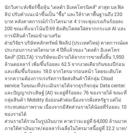
นักวิเคาะห์เชียร์ซื้อหุ้น "เดลต้า อิเลคโทรนิคส์" ล่าสุด บล.ฟิล
ลิป ปรับคำแนะนำขึ้นเป็น ”ซื้อ" และให้ราคาพื้นฐานถึง 230
บาท หลังคาดการณ์กำไรไตรมาส 4 ว่าจะพุ่งแรงเกินร้อยละ
200 ขณะที่แนวโน้มปี 69 ยังเติบโตสดใฝสจากกระแส AI และ
การมีสินค้าใหม่เข้ามาเสริม
ฝ่ายวิจัยฯ บริษัทหลักทรัพย์ ฟิลลิป (ประเทศไทย) คาดการณ์ผล
ประกอบการงวดไตรมาส 4 ปีที่แล้วของ "เดลต้า อิเลคโทร
นิคส์" (DELTA) ว่าบริษัทจะมีรายได้จากการขายทั้งสิ้น 1,950
ล้านดอลลาร์ เพิ่มขึ้นร้อยละ 62.5 จากงวดเดียวกันของปีก่อน
และเพิ่มขึ้นร้อยละ 18.0 จากไตรมาก่อนหน้า โดยจะเติบโต
จากความต้องการเร่งรัดการจัดส่งสินค้าให้กลุ่ม Cloud
service ในขณะที่ประเมินรายได้จากธุรกิจกลุ่ม Data center
และปัญญาประดิษฐ์ (AI) จะอยู่ที่ร้อยละ 76 ของรายได้ ขณะที่
กลุ่มสินค้า Mobility ยังอ่อนตัวต่อเนื่องจากฝั่งสหรัฐฯ แต่ไม่
กระทบต่อภาพรวม เนื่องจากมีสัดส่วนรายได้น้อยที่ร้อยละ 10
ของรายได้
ส่วนรายได้รวมในรูปเงินบาท คาดว่าจะอยู่ที่ 64,000 ล้านบาท
ภายใต้ค่าเงินบาท/ดอลลาร์เฉลี่ยในไตรมาสนี้อยู่ที่ 32.2 บาท/