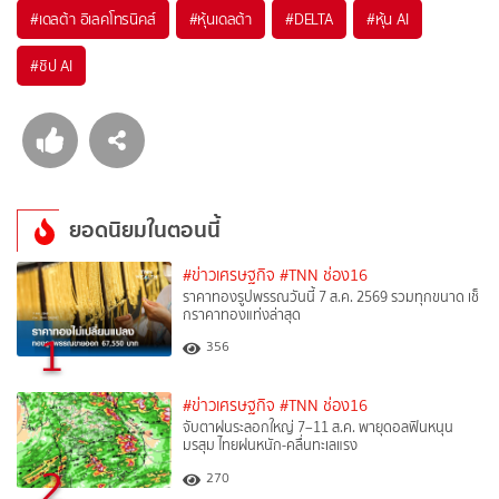
#
เดลต้า อิเลคโทรนิคส์
#
หุ้นเดลต้า
#
DELTA
#
หุ้น AI
#
ชิป AI
ยอดนิยมในตอนนี้
#ข่าวเศรษฐกิจ
#TNN ช่อง16
ราคาทองรูปพรรณวันนี้ 7 ส.ค. 2569 รวมทุกขนาด เช็
กราคาทองแท่งล่าสุด
1
356
#ข่าวเศรษฐกิจ
#TNN ช่อง16
จับตาฝนระลอกใหญ่ 7–11 ส.ค. พายุดอลฟินหนุน
มรสุม ไทยฝนหนัก-คลื่นทะเลแรง
2
270