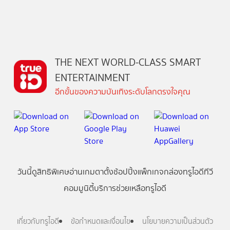
THE NEXT WORLD-CLASS SMART
ENTERTAINMENT
อีกขั้นของความบันเทิงระดับโลกตรงใจคุณ
วันนี้
ดู
สิทธิพิเศษ
อ่าน
เกม
ตาตั้ง
ช้อปปิ้ง
แพ็กเกจ
กล่องทรูไอดีทีวี
คอมมูนิตี้
บริการช่วยเหลือทรูไอดี
เกี่ยวกับทรูไอดี
ข้อกำหนดและเงื่อนไข
นโยบายความเป็นส่วนตัว