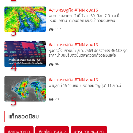
#ข่าวเศรษฐกิจ
#TNN ช่อง16
พยากรณ์อากาศวันนี้ 7 ส.ค.69 เตือน 7-9 ส.ค.นี้
เหนือ–อีสาน–ตะวันออก เสี่ยงน้ำท่วมฉับพลัน
3
117
#ข่าวเศรษฐกิจ
#TNN ช่อง16
หุ้นดาวโจนส์วันนี้ 7 ส.ค. 2569 ปิดร่วงแรง 464.02 จุด
ราคาน้ำมันปรับตัวขึ้นตลาดวิตกกังวลเงินเฟ้อ
4
96
#ข่าวเศรษฐกิจ
#TNN ช่อง16
พายุลูกที่ 15 “จันหอม” จ่อถล่ม “ญี่ปุ่น” 11 ส.ค.นี้
5
73
แท็กยอดนิยม
#
สภาพอากาศ
#
ย่อโลกเศรษฐกิจ
#
กรมอุตุนิยมวิทยา