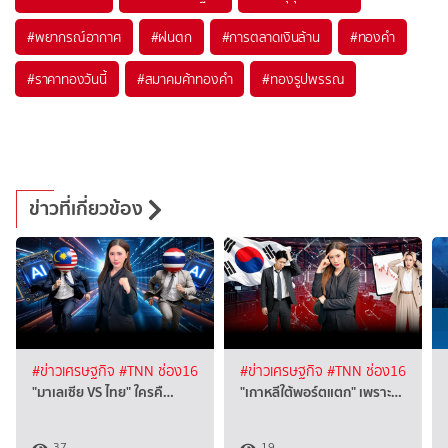
#
พยากรณ์อากาศ
#
ฝนตก
#
การตลาดเงินล้าน
#
ทองคำ
#
ราคาทองวันนี้
#
สมาคมค้าทองคำ
#
ทองรูปพรรณ
ข่าวที่เกี่ยวข้อง
#ข่าวเศรษฐกิจ
#TNN ช่อง16
#ข่าวเศรษฐกิจ
#TNN ช่อง16
"มาเลเซีย VS ไทย" ใครคื…
"เกาหลีใต้พอร์ตแตก" เพราะ…
37
19