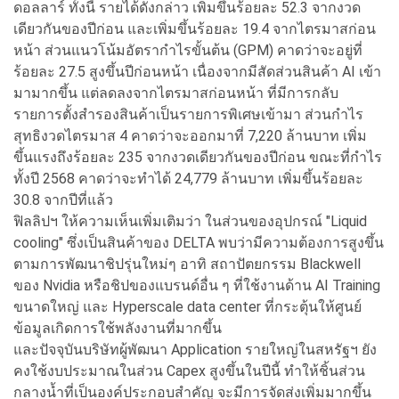
ดอลลาร์ ทั้งนี้ รายได้ดังกล่าว เพิ่มขึ้นร้อยละ 52.3 จากงวด
เดียวกันของปีก่อน และเพิ่มขึ้นร้อยละ 19.4 จากไตรมาสก่อน
หน้า ส่วนแนวโน้มอัตรากำไรขั้นต้น (GPM) คาดว่าจะอยู่ที่
ร้อยละ 27.5 สูงขึ้นปีก่อนหน้า เนื่องจากมีสัดส่วนสินค้า AI เข้า
มามากขึ้น แต่ลดลงจากไตรมาสก่อนหน้า ที่มีการกลับ
รายการตั้งสำรองสินค้าเป็นรายการพิเศษเข้ามา ส่วนกำไร
สุทธิงวดไตรมาส 4 คาดว่าจะออกมาที่ 7,220 ล้านบาท เพิ่ม
ขึ้นแรงถึงร้อยละ 235 จากงวดเดียวกันของปีก่อน ขณะที่กำไร
ทั้งปี 2568 คาดว่าจะทำได้ 24,779 ล้านบาท เพิ่มขึ้นร้อยละ
30.8 จากปีที่แล้ว
ฟิลลิปฯ ให้ความเห็นเพิ่มเติมว่า ในส่วนของอุปกรณ์ "Liquid
cooling" ซึ่งเป็นสินค้าของ DELTA พบว่ามีความต้องการสูงขึ้น
ตามการพัฒนาชิปรุ่นใหม่ๆ อาทิ สถาปัตยกรรม Blackwell
ของ Nvidia หรือชิปของแบรนด์อื่น ๆ ที่ใช้งานด้าน AI Training
ขนาดใหญ่ และ Hyperscale data center ที่กระตุ้นให้ศูนย์
ข้อมูลเกิดการใช้พลังงานที่มากขึ้น
และปัจจุบันบริษัทผู้พัฒนา Application รายใหญ่ในสหรัฐฯ ยัง
คงใช้งบประมาณในส่วน Capex สูงขึ้นในปีนี้ ทำให้ชิ้นส่วน
กลางน้ำที่เป็นองค์ประกอบสำคัญ จะมีการจัดส่งเพิ่มมากขึ้น