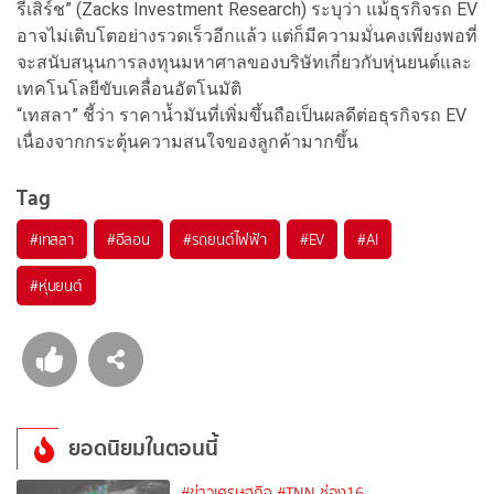
รีเสิร์ช” (Zacks Investment Research) ระบุว่า แม้ธุรกิจรถ EV
อาจไม่เติบโตอย่างรวดเร็วอีกแล้ว แต่ก็มีความมั่นคงเพียงพอที่
จะสนับสนุนการลงทุนมหาศาลของบริษัทเกี่ยวกับหุ่นยนต์และ
เทคโนโลยีขับเคลื่อนอัตโนมัติ
“เทสลา” ชี้ว่า ราคาน้ำมันที่เพิ่มขึ้นถือเป็นผลดีต่อธุรกิจรถ EV
เนื่องจากกระตุ้นความสนใจของลูกค้ามากขึ้น
Tag
#
เทสลา
#
อีลอน
#
รถยนต์ไฟฟ้า
#
EV
#
AI
#
หุ่นยนต์
ยอดนิยมในตอนนี้
#ข่าวเศรษฐกิจ
#TNN ช่อง16