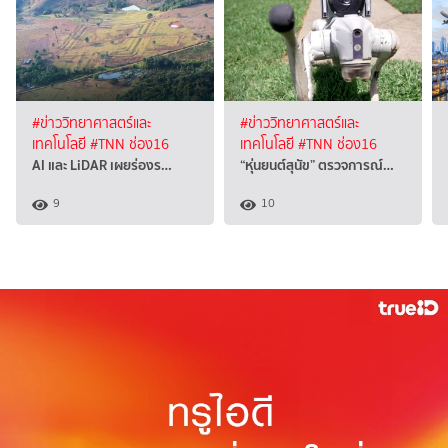
#ข่าววิทยาศาสตร์และ
#ข่าววิทยาศาสตร์และ
เทคโนโลยี
#TNN ช่อง16
เทคโนโลยี
#TNN ช่อง16
AI และ LiDAR เผยร่องร…
“หุ่นยนต์สุนัข” ตรวจการณ์…
9
10