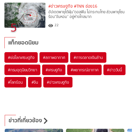
#ข่าวเศรษฐกิจ
#TNN ช่อง16
อัปเดตพายุไต้ฝุ่น"ดอลฟิน ไม่กระทบไทย ส่วนพายุโซน
ร้อน"จันหอม” อยู่ห่างไกลมาก
5
22
แท็กยอดนิยม
#
ย่อโลกเศรษฐกิจ
#
สภาพอากาศ
#
การตลาดเงินล้าน
#
กรมอุตุนิยมวิทยา
#
เศรษฐกิจ
#
พยากรณ์อากาศ
#
ข่าววันนี้
#
โลกร้อน
#
จีน
#
ข่าวเศรษฐกิจ
ข่าวที่เกี่ยวข้อง