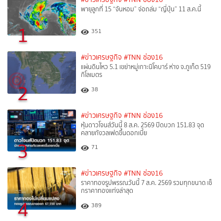
พายุลูกที่ 15 “จันหอม” จ่อถล่ม “ญี่ปุ่น” 11 ส.ค.นี้
1
351
#ข่าวเศรษฐกิจ
#TNN ช่อง16
แผ่นดินไหว 5.1 เขย่าหมู่เกาะนิโคบาร์ ห่าง จ.ภูเก็ต 519
กิโลเมตร
2
38
#ข่าวเศรษฐกิจ
#TNN ช่อง16
หุ้นดาวโจนส์วันนี้ 8 ส.ค. 2569 ปิดบวก 151.83 จุด
คลายกังวลเฟดขึ้นดอกเบี้ย
3
71
#ข่าวเศรษฐกิจ
#TNN ช่อง16
ราคาทองรูปพรรณวันนี้ 7 ส.ค. 2569 รวมทุกขนาด เช็
กราคาทองแท่งล่าสุด
4
389