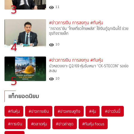
3
11
#ข่าวการเงิน การลงทุน
#ทันหุ้น
“ภราดร”ยัน “ไทยเที่ยวไทยพลัส” ใช้เงินกู้ฉุกเฉินได้ ช่วย
ธุรกิจรายเล็ก
4
10
#ข่าวการเงิน การลงทุน
#ทันหุ้น
บัวหลวงเจาะ Q2/69 หุ้นรับเหมา “CK-STECON” รอย่อ
สะสม
5
10
แท็กยอดนิยม
#
ทันหุ้น
#
ข่าวการเงิน
#
ข่าวเศรษฐกิจ
#
หุ้น
#
ข่าววันนี้
#
การเงิน
#
ตลาดหุ้น
#
ข่าวล่าสุด
#
ทันหุ้น focus