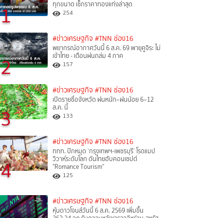
ทุกขนาด เช็กราคาทองแท่งล่าสุด
1
254
#ข่าวเศรษฐกิจ
#TNN ช่อง16
พยากรณ์อากาศวันนี้ 6 ส.ค. 69 พายุคูจิระ ไม่
เข้าไทย - เตือนฝนถล่ม 4 ภาค
2
157
#ข่าวเศรษฐกิจ
#TNN ช่อง16
เปิดรายชื่อจังหวัด ฝนหนัก–ฝนน้อย 6–12
ส.ค. นี้
3
133
#ข่าวเศรษฐกิจ
#TNN ช่อง16
ททท. ปักหมุด ‘กรุงเทพฯ-เพชรบุรี’ โรดแมป
วิวาห์ระดับโลก ดันไทยฮับคอนเซปต์
4
"Romance Tourism"
125
#ข่าวเศรษฐกิจ
#TNN ช่อง16
หุ้นดาวโจนส์วันนี้ 6 ส.ค. 2569 เพิ่มขึ้น