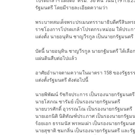
โปรดเกล้าฯ แต่งตั้ง "ครม." 36 คน วันนี้ (19 ก.ย
รัฐมนตรี โดยมีรายละเอียดความว่า
พระบาทสมเด็จพระปรเมนทรรามาธิบดีศรีสินทรมห
ราชโองการโปรดเกล้าโปรดกระหม่อม ให้ประกา
แต่งตั้ง นายอนุทิน ชาญวีรกูล เป็นนายกรัฐมนตรี 
บัดนี้ นายอนุทิน ชาญวีรกูล นายกฐัมนตรี ได้เลื
แผ่นดินสืบต่อไปแล้ว
อาศัยอำนาจตามความในมาตรา 158 ของรัฐธรร
แต่งตั้งรัฐมนตรี ดังต่อไปนี้
นายพิพัฒน์ รัชกิจประการ เป็นรองนายกรัฐมนต
นายโสภณ ซารัมย์ เป็นรองนายกรัฐมนตรี
นายบวรศักดิ์ อุวรรณโณ เป็นรองนายกรัฐมนตรี
นายเอกนิติ นิติทัณฑ์ประภาศ เป็นรองนายกรัฐ
ร้อยเอก ธรรมนัส พรหมเผ่า เป็นรองนายกรัฐม
นายสุชาติ ชมกลิ่น เป็นรองนายกรัฐมนตรี และ