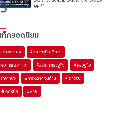
263.24 จุด รับความหวังเจรจาอิหร่าน-สหรัฐ
5
82
แท็กยอดนิยม
#
สภาพอากาศ
#
กรมอุตุนิยมวิทยา
#
พยากรณ์อากาศ
#
ย่อโลกเศรษฐกิจ
#
เศรษฐกิจ
#
ราคาทอง
#
การตลาดเงินล้าน
#
โลกร้อน
#
ฝนตกหนัก
#
พายุ