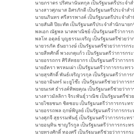
นายภราดร ปริศนานันทกุล เป็นรัฐมนตรีประจำส
นางสาวศุภมาส อิศรภักดี เป็นรัฐมนตรีประจำสำ
นายนภินทร ศรีสรรพางค์ เป็นรัฐมนตรีประจำสำ
นายสันติ ปิยะทัต เป็นรัฐมนตรีประจำสำนักนายก
พลเอก ณัฐพล นาคพาณิชย์ เป็นรัฐมนตรีว่ากา
พลโท อดุลย์ บุญธรรมเจริญ เป็นรัฐมนตรีช่วย
นายวรภัค ธันยาวงษ์ เป็นรัฐมนตรีช่วยว่าการก
นายสีหศักดิ์ พวงเกตุแก้ว เป็นรัฐมนตรีว่าการ
นายอรรถกร ศิริลัทธยากร เป็นรัฐมนตรีว่าการก
นายอัครา พรหมเผ่า เป็นรัฐมนตรีว่าการกระท
นายสุรศักดิ์ พันธ์เจริญวรกุล เป็นรัฐมนตรีว่า
นายอามินทร์ มะยูโซ๊ะ เป็นรัฐมนตรีช่วยว่าก
นายนเรศ ธำรงค์ทิพยคุณ เป็นรัฐมนตรีช่วยว่
นางสาวมัลลิกา จิระพันธุ์วาณิช เป็นรัฐมนตรี
นายไชยชนก ชิดชอบ เป็นรัฐมนตรีว่าการกระทรวง
นายอรรถพล ฤกษ์พิบูลย์ เป็นรัฐมนตรีว่าการกร
นางศุภจี สุธรรมพันธุ์ เป็นรัฐมนตรีว่าการกระท
นายอนุทิน ชาญวีรกูล เป็นรัฐมนตรีว่าการกระท
นายทรงศักดิ์ ทองศรี เป็นรัฐมนตรีช่วยว่าการ