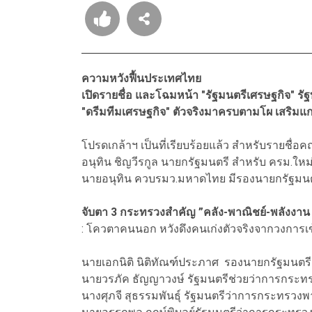
ความหวังฟื้นประเทศไทย
เปิดรายชื่อ และโฉมหน้า "รัฐมนตรีเศรษฐกิจ" รัฐ
"ดรีมทีมเศรษฐกิจ" ตัวจริงมาครบตามโผ เสริมแ
โปรดเกล้าฯ เป็นที่เรียบร้อยแล้ว สำหรับรายชื่
อนุทิน ชิญวีรกูล นายกรัฐมนตรี สำหรับ ครม.ใหม
นายอนุทิน ควบรมว.มหาดไทย มีรองนายกรัฐมน
จับตา 3 กระทรวงสำคัญ ”คลัง-พาณิชย์-พลังงา
: โควตาคนนอก หวังดึงคนเก่งตัวจริงจากวงการเ
นายเอกนิติ นิติทัณฑ์ประภาศ รองนายกรัฐมนตร
นายวรภัค ธัญญาวงษ์ รัฐมนตรีช่วยว่าการกระ
นางศุภจี สุธรรมพันธุ์ รัฐมนตรีว่าการกระทรวงพ