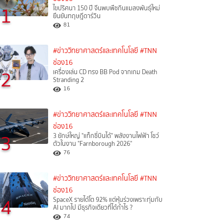
1
ไขปริศนา 150 ปี จีนพบพืชกินแมลงพันธุ์ใหม่
ยืนยันทฤษฎีดาร์วิน
81
#ข่าววิทยาศาสตร์และเทคโนโลยี
#TNN
ช่อง16
2
เครื่องเล่น CD ทรง BB Pod จากเกม Death
Stranding 2
16
#ข่าววิทยาศาสตร์และเทคโนโลยี
#TNN
ช่อง16
3
3 ยักษ์ใหญ่ "แท็กซี่บินได้" พลังงานไฟฟ้า โชว์
ตัวในงาน "Farnborough 2026"
76
#ข่าววิทยาศาสตร์และเทคโนโลยี
#TNN
ช่อง16
4
SpaceX รายได้โต 92% แต่หุ้นร่วงเพราะทุ่มกับ
AI มากไป มีธุรกิจเดียวที่ได้กำไร ?
74