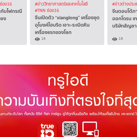
ช่อง16
#ข่าววิทยาศาสตร์และเทคโนโลยี
#ข่าวต่างประ
่นกับไฟกรณี
จีนตอบโต้ภา
#TNN ช่อง16
จีนเปิดตัว “xianglong” เครื่องขุด
สียง
ออกโดรน เทค
อุโมงค์ไฮบริด เจาะ-ระเบิดหิน
บริษัทสัญชา
เครื่องแรกของโลก
18
18