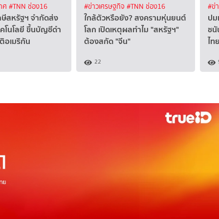
เทศ
#TNN ช่อง16
#ข่าวเศรษฐกิจ
#TNN ช่อง16
#ข่
ษีสหรัฐฯ จำกัดส่ง
ใกล้ตัวหรือยัง? สงครามหุ่นยนต์
ปมม
โนโลยี ขึ้นบัญชีดำ
โลก เปิดเหตุผลทำไม "สหรัฐฯ"
ชนั
ติอเมริกัน
ต้องสกัด "จีน"
ไทย
22