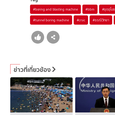
#
boring and blasting machine
#
bbm
#
ขุดอุโมง
#
tunnel boring machine
#
crsic
#
ธรณีวิทยา
ข่าวที่เกี่ยวข้อง