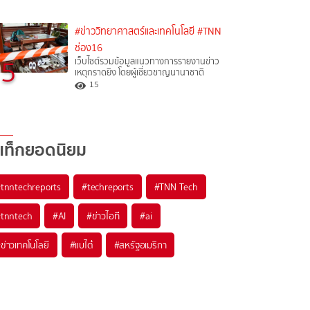
#ข่าววิทยาศาสตร์และเทคโนโลยี
#TNN
ช่อง16
5
เว็บไซต์รวมข้อมูลแนวทางการรายงานข่าว
เหตุกราดยิง โดยผู้เชี่ยวชาญนานาชาติ
15
แท็กยอดนิยม
#
tnntechreports
#
techreports
#
TNN Tech
#
tnntech
#
AI
#
ข่าวไอที
#
ai
#
ข่าวเทคโนโลยี
#
แบไต๋
#
สหรัฐอเมริกา