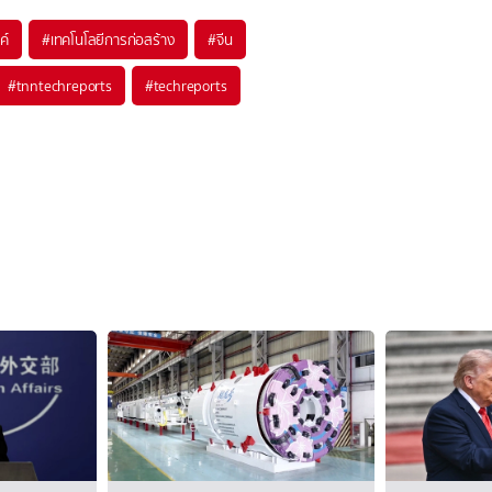
ค์
#
เทคโนโลยีการก่อสร้าง
#
จีน
#
tnntechreports
#
techreports