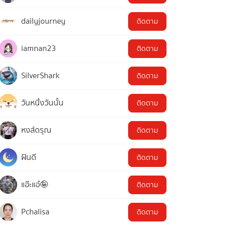
dailyjourney
ติดตาม
iamnan23
ติดตาม
SilverShark
ติดตาม
วันหนึ่งวันนั้น
ติดตาม
หงส์ดรุณ
ติดตาม
ฝันดี
ติดตาม
แอ๊ะแอ๋🤪
ติดตาม
Pchalisa
ติดตาม