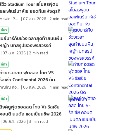
รีวิว Stadium Tour สโมสรฟุตบ
อลเฟเนร์บาห์เช่ ยอดทีมแห่งตุรกี
Mawin. Pongsuttiyakorn
|
07 ส.ค. 2026
|
2
min read
กีฬา
เนย์มาร์กับช่วงเวลาสุดท้ายบนผืน
หญ้า บทสรุปของพรสวรรค์
|
07 ส.ค. 2026
|
2
min read
กีฬา
ถ่ายทอดสด ฟุตซอล ไทย VS
รัสเซีย Continental 2026 นัด
สุดท้าย
ภิญโญ ส่องแสง
|
06 ส.ค. 2026
|
4
min read
กีฬา
ลิงค์ดูฟุตซอลสด ไทย Vs รัสเซีย
คอนติเนนตัล แชมเปียนชิพ 2026
|
06 ส.ค. 2026
|
3
min read