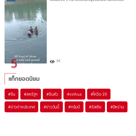
5
1K
แท็กยอดนิยม
#
จีน
#
สหรัฐฯ
#
ซินหัว
#
xinhua
#
โควิด-19
#
ข่าวต่างประเทศ
#
ข่าววันนี้
#
ทรัมป์
#
รัสเซีย
#
อิหร่าน