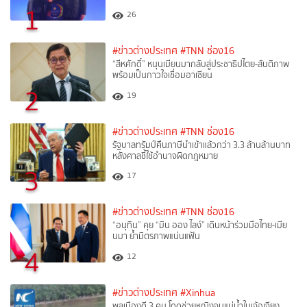
1
26
#ข่าวต่างประเทศ
#TNN ช่อง16
“สีหศักดิ์”​ หนุนเมียนมากลับสู่ประชาธิปไตย-สันติภาพ
พร้อมเป็นกาวใจเชื่อมอาเซียน
2
19
#ข่าวต่างประเทศ
#TNN ช่อง16
รัฐบาลทรัมป์คืนภาษีนำเข้าแล้วกว่า 3.3 ล้านล้านบาท
หลังศาลชี้ใช้อำนาจผิดกฎหมาย
3
17
#ข่าวต่างประเทศ
#TNN ช่อง16
“อนุทิน” คุย “มิน ออง ไลง์” เดินหน้าร่วมมือไทย-เมีย
นมา ย้ำมิตรภาพแน่นแฟ้น
4
12
#ข่าวต่างประเทศ
#Xinhua
พลเมืองดี 3 คน โดดช่วยหญิงจมแม่น้ำในเจ้อเจียง