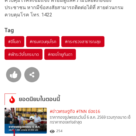
ควบคุมโรคที่เข้มแข็ง พร้อมดูแลความปลอดภัยของ
ประชาชน หากมีข้อสงสัยสามารถติดต่อได้ที่ สายด่วนกรม
ควบคุมโรค โทร. 1422
Tag
#
อีโบลา
#
กรมควบคุมโรค
#
กระทรวงสาธารณสุข
#
เฝ้าระวังโรคระบาด
#
คองโกยูกันดา
ยอดนิยมในตอนนี้
#ข่าวเศรษฐกิจ
#TNN ช่อง16
ราคาทองรูปพรรณวันนี้ 6 ส.ค. 2569 รวมทุกขนาด เช็
กราคาทองแท่งล่าสุด
1
254