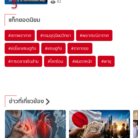
5
82
แท็กยอดนิยม
#
สภาพอากาศ
#
กรมอุตุนิยมวิทยา
#
พยากรณ์อากาศ
#
ย่อโลกเศรษฐกิจ
#
เศรษฐกิจ
#
ราคาทอง
#
การตลาดเงินล้าน
#
โลกร้อน
#
ฝนตกหนัก
#
พายุ
ข่าวที่เกี่ยวข้อง