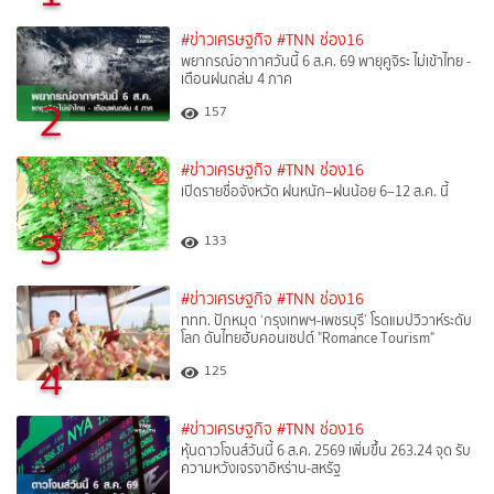
#ข่าวเศรษฐกิจ
#TNN ช่อง16
พยากรณ์อากาศวันนี้ 6 ส.ค. 69 พายุคูจิระ ไม่เข้าไทย -
เตือนฝนถล่ม 4 ภาค
2
157
#ข่าวเศรษฐกิจ
#TNN ช่อง16
เปิดรายชื่อจังหวัด ฝนหนัก–ฝนน้อย 6–12 ส.ค. นี้
3
133
#ข่าวเศรษฐกิจ
#TNN ช่อง16
ททท. ปักหมุด ‘กรุงเทพฯ-เพชรบุรี’ โรดแมปวิวาห์ระดับ
โลก ดันไทยฮับคอนเซปต์ "Romance Tourism"
4
125
#ข่าวเศรษฐกิจ
#TNN ช่อง16
หุ้นดาวโจนส์วันนี้ 6 ส.ค. 2569 เพิ่มขึ้น 263.24 จุด รับ
ความหวังเจรจาอิหร่าน-สหรัฐ