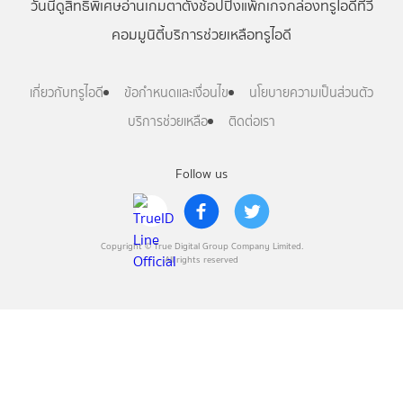
วันนี้
ดู
สิทธิพิเศษ
อ่าน
เกม
ตาตั้ง
ช้อปปิ้ง
แพ็กเกจ
กล่องทรูไอดีทีวี
คอมมูนิตี้
บริการช่วยเหลือทรูไอดี
เกี่ยวกับทรูไอดี
ข้อกำหนดและเงื่อนไข
นโยบายความเป็นส่วนตัว
บริการช่วยเหลือ
ติดต่อเรา
Follow us
Copyright © True Digital Group Company Limited.
All rights reserved