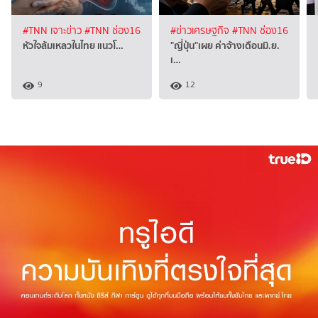
#TNN เจาะข่าว
#TNN ช่อง16
#ข่าวเศรษฐกิจ
#TNN ช่อง16
หัวใจล้มเหลวในไทย แนวโ…
"ญี่ปุ่น"เผย ค่าจ้างเดือนมิ.ย.
เ…
9
12