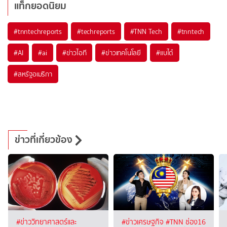
แท็กยอดนิยม
#
tnntechreports
#
techreports
#
TNN Tech
#
tnntech
#
AI
#
ai
#
ข่าวไอที
#
ข่าวเทคโนโลยี
#
แบไต๋
#
สหรัฐอเมริกา
ข่าวที่เกี่ยวข้อง
#ข่าววิทยาศาสตร์และ
#ข่าวเศรษฐกิจ
#TNN ช่อง16