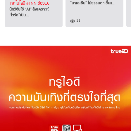
"มาเลเซีย" ไม่ธรรมดา ขึ้นแ…
เทคโนโลยี
#TNN ช่อง16
นักวิจัยใช้ “AI” สังเคราะห์
“ไวรัส”เป็น…
11