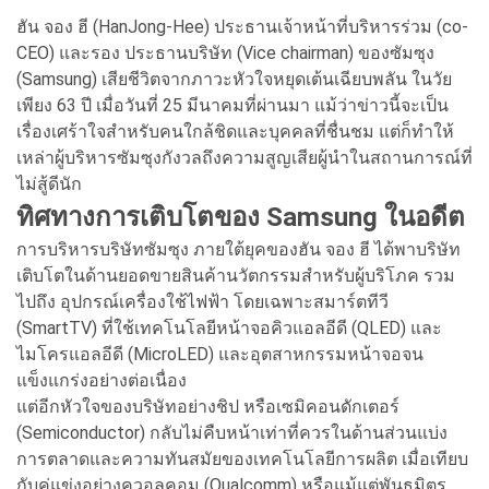
ฮัน จอง ฮี (HanJong-Hee) ประธานเจ้าหน้าที่บริหารร่วม (co-
CEO) และรอง ประธานบริษัท (Vice chairman) ของซัมซุง
(Samsung) เสียชีวิตจากภาวะหัวใจหยุดเต้นเฉียบพลัน ในวัย
เพียง 63 ปี เมื่อวันที่ 25 มีนาคมที่ผ่านมา แม้ว่าข่าวนี้จะเป็น
เรื่องเศร้าใจสำหรับคนใกล้ชิดและบุคคลที่ชื่นชม แต่ก็ทำให้
เหล่าผู้บริหารซัมซุงกังวลถึงความสูญเสียผู้นำในสถานการณ์ที่
ไม่สู้ดีนัก
ทิศทางการเติบโตของ Samsung ในอดีต
การบริหารบริษัทซัมซุง ภายใต้ยุคของฮัน จอง ฮี ได้พาบริษัท
เติบโตในด้านยอดขายสินค้านวัตกรรมสำหรับผู้บริโภค รวม
ไปถึง อุปกรณ์เครื่องใช้ไฟฟ้า โดยเฉพาะสมาร์ตทีวี
(SmartTV) ที่ใช้เทคโนโลยีหน้าจอคิวแอลอีดี (QLED) และ
ไมโครแอลอีดี (MicroLED) และอุตสาหกรรมหน้าจอจน
แข็งแกร่งอย่างต่อเนื่อง
แต่อีกหัวใจของบริษัทอย่างชิป หรือเซมิคอนดักเตอร์
(Semiconductor) กลับไม่คืบหน้าเท่าที่ควรในด้านส่วนแบ่ง
การตลาดและความทันสมัยของเทคโนโลยีการผลิต เมื่อเทียบ
กับคู่แข่งอย่างควอลคอม (Qualcomm) หรือแม้แต่พันธมิตร