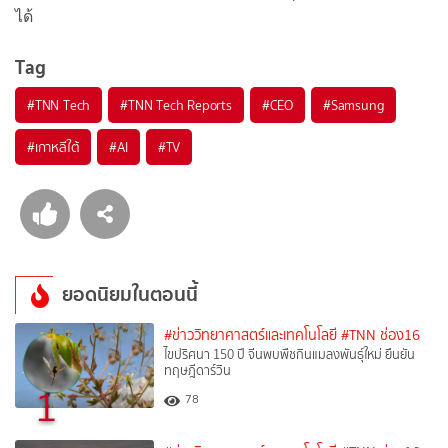
ได้
Tag
#
TNN Tech
#
TNN Tech Reports
#
CEO
#
Samsung
#
เกาหลีใต้
#
AI
#
TV
ยอดนิยมในตอนนี้
#ข่าววิทยาศาสตร์และเทคโนโลยี
#TNN ช่อง16
ไขปริศนา 150 ปี จีนพบพืชกินแมลงพันธุ์ใหม่ ยืนยัน
ทฤษฎีดาร์วิน
1
78