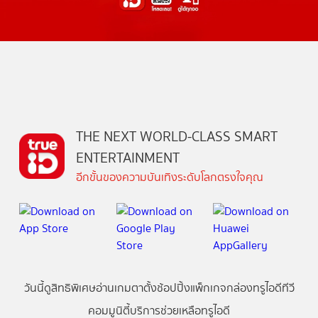
THE NEXT WORLD-CLASS SMART
ENTERTAINMENT
อีกขั้นของความบันเทิงระดับโลกตรงใจคุณ
วันนี้
ดู
สิทธิพิเศษ
อ่าน
เกม
ตาตั้ง
ช้อปปิ้ง
แพ็กเกจ
กล่องทรูไอดีทีวี
คอมมูนิตี้
บริการช่วยเหลือทรูไอดี