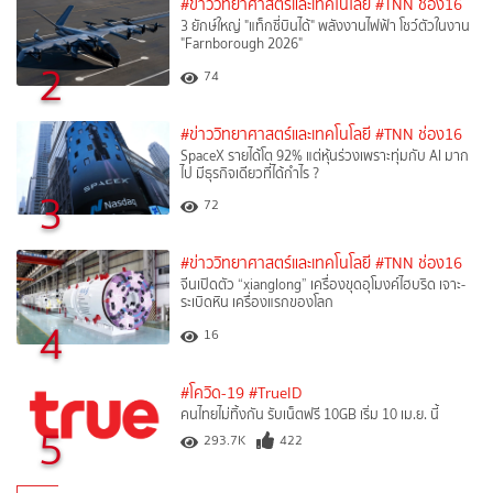
#ข่าววิทยาศาสตร์และเทคโนโลยี
#TNN ช่อง16
3 ยักษ์ใหญ่ "แท็กซี่บินได้" พลังงานไฟฟ้า โชว์ตัวในงาน
"Farnborough 2026"
2
74
#ข่าววิทยาศาสตร์และเทคโนโลยี
#TNN ช่อง16
SpaceX รายได้โต 92% แต่หุ้นร่วงเพราะทุ่มกับ AI มาก
ไป มีธุรกิจเดียวที่ได้กำไร ?
3
72
#ข่าววิทยาศาสตร์และเทคโนโลยี
#TNN ช่อง16
จีนเปิดตัว “xianglong” เครื่องขุดอุโมงค์ไฮบริด เจาะ-
ระเบิดหิน เครื่องแรกของโลก
4
16
#โควิด-19
#TrueID
คนไทยไม่ทิ้งกัน รับเน็ตฟรี 10GB เริ่ม 10 เม.ย. นี้
5
293.7K
422