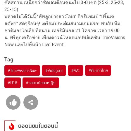
ซัคสถาน เหนือกว่าชัดเจนต้อนชนะไป 3-0 เซต (25-3, 25-23,
25-15)
พลาดไม่ได้วันนี้ "ทัพลูกยางสาวไทย" ดีกรีแชมป์ "ปริ๊นเซ
สคัพฯ" สดๆร้อนๆ! เตรียมประเดิมสนามเกมแรก! พบกับ ทีม
ชาติมองโกเลีย ที่สนาม เทอร์มินอล 21 โคราช เวลา 19.00
น.
ฟรีทุกเครือข่าย เพียงดาวน์โหลดแอปพลิเคชัน TrueVisions
Now และไปที่หน้า Live Event
Tag
#
TrueVisionsNow
#
Volleybal
#
AVC
#
ทีมชาติไทย
#
U18
#
วอลเลย์บอลหญิง
ยอดนิยมในตอนนี้