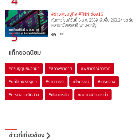
4
#ข่าวเศรษฐกิจ
#TNN ช่อง16
หุ้นดาวโจนส์วันนี้ 6 ส.ค. 2569 เพิ่มขึ้น 263.24 จุด รับ
ความหวังเจรจาอิหร่าน-สหรัฐ
5
108
แท็กยอดนิยม
#
กรมอุตุนิยมวิทยา
#
สภาพอากาศ
#
พยากรณ์อากาศ
#
ย่อโลกเศรษฐกิจ
#
ราคาทอง
#
โลกร้อน
#
เศรษฐกิจ
#
การตลาดเงินล้าน
#
ฝนตกหนัก
#
สมาคมค้าทองคำ
ข่าวที่เกี่ยวข้อง