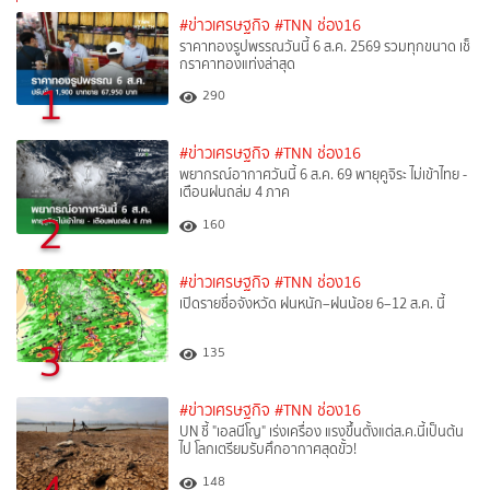
#ข่าวเศรษฐกิจ
#TNN ช่อง16
ราคาทองรูปพรรณวันนี้ 6 ส.ค. 2569 รวมทุกขนาด เช็
กราคาทองแท่งล่าสุด
1
290
#ข่าวเศรษฐกิจ
#TNN ช่อง16
พยากรณ์อากาศวันนี้ 6 ส.ค. 69 พายุคูจิระ ไม่เข้าไทย -
เตือนฝนถล่ม 4 ภาค
2
160
#ข่าวเศรษฐกิจ
#TNN ช่อง16
เปิดรายชื่อจังหวัด ฝนหนัก–ฝนน้อย 6–12 ส.ค. นี้
3
135
#ข่าวเศรษฐกิจ
#TNN ช่อง16
UN ชี้ "เอลนีโญ" เร่งเครื่อง แรงขึ้นตั้งแต่ส.ค.นี้เป็นต้น
ไป โลกเตรียมรับศึกอากาศสุดขั้ว!
148