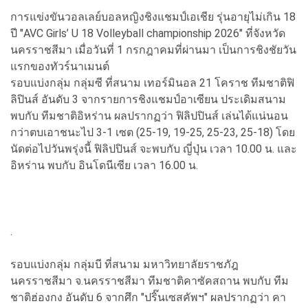
การแข่งขันวอลเลย์บอลหญิงชิงแชมป์เอเชีย รุ่นอายุไม่เกิน 18
ปี "AVC Girls’ U 18 Volleyball championship 2026" ที่จังหวัด
นครราชสีมา เมื่อวันที่ 1 กรกฎาคมที่ผ่านมา เป็นการชิงชัยวัน
แรกของทัวร์นาเมนต์
รอบแบ่งกลุ่ม กลุ่มซี ที่สนาม เทอร์มินอล 21 โคราช ทีมชาติฟิ
ลิปินส์ อันดับ 3 จากรายการชิงแชมป์อาเซียน ประเดิมสนาม
พบกับ ทีมชาติอิหร่าน ผลปรากฏว่า ฟิลิปปินส์ เล่นได้แน่นอน
กว่าตบเอาชนะไป 3-1 เซต (25-19, 19-25, 25-23, 25-18) โดย
นัดต่อไปวันพรุ่งนี้ ฟิลิปปินส์ จะพบกับ ญี่ปุ่น เวลา 10.00 น. และ
อิหร่าน พบกับ อินโดนีเซีย เวลา 16.00 น.
.
รอบแบ่งกลุ่ม กลุ่มบี ที่สนาม มหาวิทยาลัยราชภัฎ
นครราชสีมา จ.นครราชสีมา ทีมชาติคาซัคสถาน พบกับ ทีม
ชาติฮ่องกง อันดับ 6 จากศึก "ปริ๊นเซสคัพฯ" ผลปรากฏว่า คา