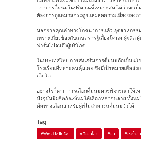
แม้หลายคนจะเชื่อว่านมเป็นอาหารสำหรับเด็กเท่
จากการดื่มนมในปริมาณที่เหมาะสม ไม่ว่าจะเป็นวัย
ต้องการดูแลมวลกระดูกและลดความเสี่ยงของภ
นอกจากคุณค่าทางโภชนาการแล้ว อุตสาหกรรม
เพราะเกี่ยวข้องกับเกษตรกรผู้เลี้ยงโคนม ผู้ผลิ
ฟาร์มไปจนถึงผู้บริโภค
ในประเทศไทย การส่งเสริมการดื่มนมถือเป็นนโย
โรงเรียนที่หลายคนคุ้นเคย ซึ่งมีเป้าหมายเพื่อส่
เติบโต
อย่างไรก็ตาม การเลือกดื่มนมควรพิจารณาให
ปัจจุบันมีผลิตภัณฑ์นมให้เลือกหลากหลาย ทั้ง
ดื่มทางเลือกสำหรับผู้ที่ไม่สามารถดื่มนมวัวได้
Tag
#
World Milk Day
#
วันนมโลก
#
นม
#
ประโยช