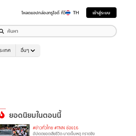
TH
เข้าสู่ระบบ
โหลดแอป
กล่องทรูไอดี ทีวี
ระเทศ
อื่นๆ
ยอดนิยมในตอนนี้
#ข่าวทั่วไทย
#TNN ช่อง16
อัปเดตยอดเสียชีวิต-บาดเจ็บเหตุ กราดยิง