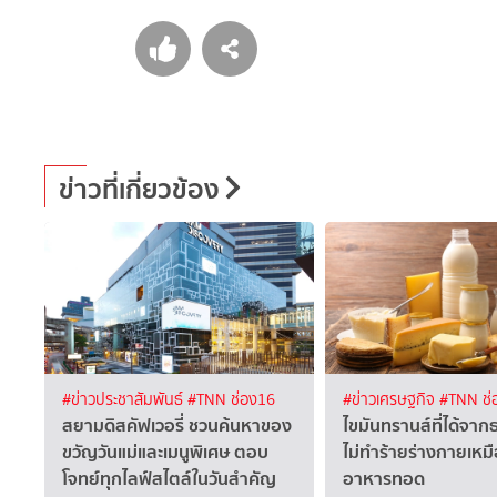
ข่าวที่เกี่ยวข้อง
#ข่าวประชาสัมพันธ์
#TNN ช่อง16
#ข่าวเศรษฐกิจ
#TNN ช่
สยามดิสคัฟเวอรี่ ชวนค้นหาของ
ไขมันทรานส์ที่ได้จา
ขวัญวันแม่และเมนูพิเศษ ตอบ
ไม่ทำร้ายร่างกายเหม
โจทย์ทุกไลฟ์สไตล์ในวันสำคัญ
อาหารทอด