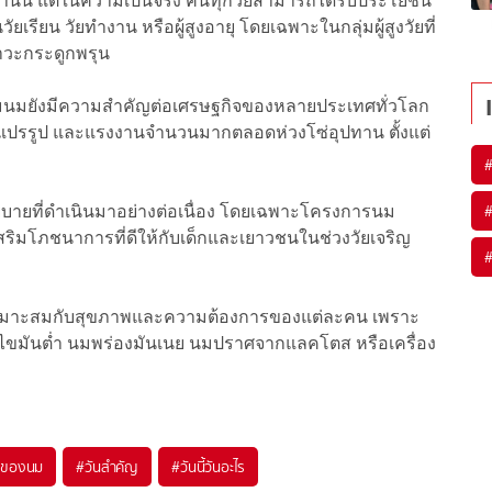
านั้น แต่ในความเป็นจริง คนทุกวัยสามารถได้รับประโยชน์
เรียน วัยทำงาน หรือผู้สูงอายุ โดยเฉพาะในกลุ่มผู้สูงวัยที่
าวะกระดูกพรุน
นมยังมีความสำคัญต่อเศรษฐกิจของหลายประเทศทั่วโลก
ต ผู้แปรรูป และแรงงานจำนวนมากตลอดห่วงโซ่อุปทาน ตั้งแต่
บายที่ดำเนินมาอย่างต่อเนื่อง โดยเฉพาะโครงการนม
งเสริมโภชนาการที่ดีให้กับเด็กและเยาวชนในช่วงวัยเจริญ
้เหมาะสมกับสุขภาพและความต้องการของแต่ละคน เพราะ
นมไขมันต่ำ นมพร่องมันเนย นมปราศจากแลคโตส หรือเครื่อง
น์ของนม
#
วันสำคัญ
#
วันนี้วันอะไร