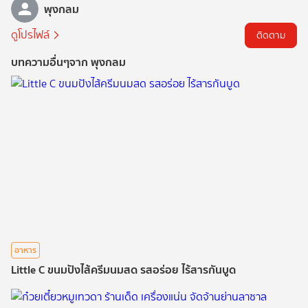
พุงกลม
ดูโปรไฟล์
ติดตาม
บทความอื่นๆจาก พุงกลม
อาหาร
Little C ขนมปังไส้ครีมนมสด รสอร่อย ไร้สารกันบูด