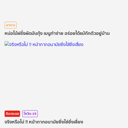
อาหาร
หน่อไม้ฝรั่งผัดมันกุ้ง เมนูทำง่าย อร่อยได้แม้กักตัวอยู่บ้าน
ติดกระแส
โควิด-19
จริงหรือไม่ !! หน้ากากอนามัยยิ่งใส่ยิ่งเสี่ยง