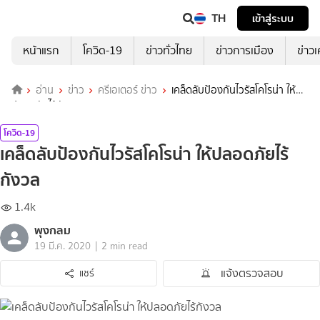
TH
เข้าสู่ระบบ
หน้าแรก
โควิด-19
ข่าวทั่วไทย
ข่าวการเมือง
ข่าว
อ่าน
ข่าว
ครีเอเตอร์ ข่าว
เคล็ดลับป้องกันไวรัสโคโรน่า ให้
ปลอดภัยไร้กังวล
โควิด-19
เคล็ดลับป้องกันไวรัสโคโรน่า ให้ปลอดภัยไร้
กังวล
1.4k
พุงกลม
|
19 มี.ค. 2020
2 min read
แจ้งตรวจสอบ
แชร์