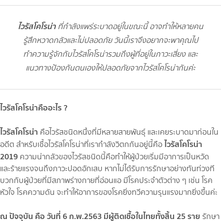
ไวรัสโคโรน่า
ที่กำลังแพร่ระบาดอยู่ในขณะนี้ อาจทำให้หลายคน
รู้สึกหวาดกลัวและไม่ปลอดภัย วันนี้เราจึงอยากจะพาคุณไป
ทำความรู้จักกับไวรัสโคโรน่ารวมถึงผู้ที่อยู่ในภาวะเสี่ยง และ
แนวทางป้องกันตนเองให้ปลอดภัยจากไวรัสโคโรน่ากันค่ะ
ไวรัสโคโรน่าคืออะไร ?
ไวรัสโคโรน่า
คือไวรัสชนิดหนึ่งที่มีหลายสายพันธุ์ และเคยระบาดมาก่อนใน
ไวรัสโคโรน่า
อดีต สำหรับเชื้อไวรัสโคโรน่าที่เรากำลังวิตกกันอยู่นี้คือ
2019
ความน่ากลัวของไวรัสชนิดนี้คือทำให้ผู้ป่วยเริ่มมีอาการเป็นหวัด
และร้ายแรงจนถึงภาวะปอดอักเสบ หากไม่ได้รับการรักษาอย่างทันท่วงที
บวกกับผู้ป่วยที่มีสภาพร่างกายที่อ่อนแอ มีโรคประจำตัวต่าง ๆ เช่น โรค
หัวใจ โรคความดัน จะทำให้อาการของโรคยิ่งทวีความรุนแรงมากยิ่งขึ้นค่ะ
ณ ปัจจุบัน คือ วันที่ 6 ก.พ.2563 มีผู้ติดเชื้อในไทยทั้งสิ้น 25 ราย
รักษา