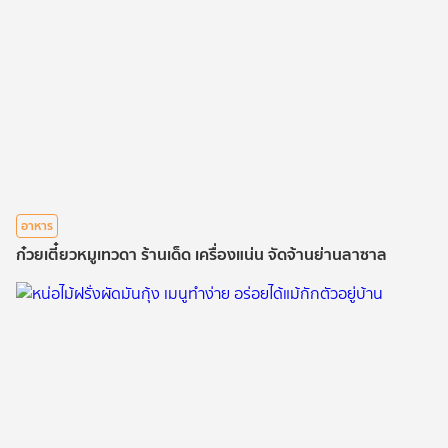
อาหาร
ก๋วยเตี๋ยวหมูเทวดา ร้านเด็ด เครื่องแน่น จัดจ้านย่านลาซาล