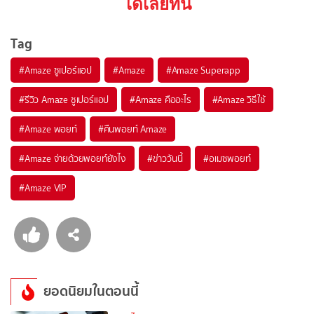
ได้เลยที่นี่
Tag
#
Amaze ซูเปอร์แอป
#
Amaze
#
Amaze Superapp
#
รีวิว Amaze ซูเปอร์แอป
#
Amaze คืออะไร
#
Amaze วิธีใช้
#
Amaze พอยท์
#
คืนพอยท์ Amaze
#
Amaze จ่ายด้วยพอยท์ยังไง
#
ข่าววันนี้
#
อเมซพอยท์
#
Amaze VIP
ยอดนิยมในตอนนี้