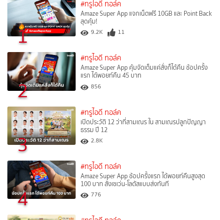
#ทรูไอดี ทอล์ค
Amaze Super App แจกเน็ตฟรี 10GB และ Point Back
สุดคุ้ม!
1
9.2K
11
#ทรูไอดี ทอล์ค
Amaze Super App คุ้มจัดเต็มแค่สั่งก็ได้คืน ช้อปครั้ง
แรก ได้พอยท์คืน 45 บาท
2
856
#ทรูไอดี ทอล์ค
เปิดประวัติ 12 ว่าที่สามเณร ใน สามเณรปลูกปัญญา
ธรรม ปี 12
3
2.8K
#ทรูไอดี ทอล์ค
Amaze Super App ช้อปครั้งแรก ได้พอยท์คืนสูงสุด
100 บาท สั่งเซเว่น-โลตัสแบบส่งทันที
4
776