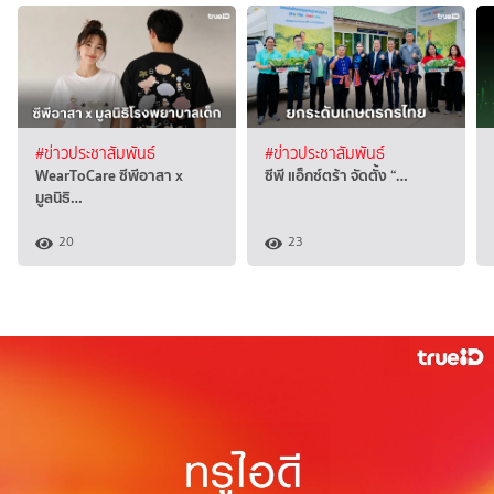
#ข่าวประชาสัมพันธ์
#ข่าวประชาสัมพันธ์
WearToCare ซีพีอาสา x
ซีพี แอ็กซ์ตร้า จัดตั้ง “…
มูลนิธิ…
20
23