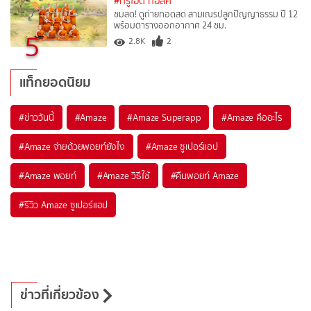
#ทรูไอดี ทอล์ค
ชมสด! ดูถ่ายทอดสด สามเณรปลูกปัญญาธรรม ปี 12
พร้อมตารางออกอากาศ 24 ชม.
5
2.8K
2
แท็กยอดนิยม
#
ข่าววันนี้
#
Amaze
#
Amaze Superapp
#
Amaze คืออะไร
#
Amaze จ่ายด้วยพอยท์ยังไง
#
Amaze ซูเปอร์แอป
#
Amaze พอยท์
#
Amaze วิธีใช้
#
คืนพอยท์ Amaze
#
รีวิว Amaze ซูเปอร์แอป
ข่าวที่เกี่ยวข้อง