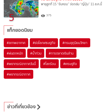
พายุลูกที่ 15 “จันหอม” จ่อถล่ม “ญี่ปุ่น” 11 ส.ค.นี้
5
375
แท็กยอดนิยม
#
สภาพอากาศ
#
ย่อโลกเศรษฐกิจ
#
กรมอุตุนิยมวิทยา
#
ฝนตกหนัก
#
น้ำท่วม
#
การตลาดเงินล้าน
#
พยากรณ์อากาศวันนี้
#
โลกร้อน
#
เศรษฐกิจ
#
พยากรณ์อากาศ
ข่าวที่เกี่ยวข้อง