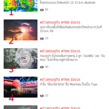
ไทยตอนบนระวังฝนหนัก 12-15 ส.ค. ฝนลดลง
1
85
#ข่าวเศรษฐกิจ
#TNN ช่อง16
อุตุฯ เตือนพื้นที่เสี่ยงภัยฝนตกหนักถึงหนักมากวันที่
10 ส.ค. 69
2
33
#ข่าวเศรษฐกิจ
#TNN ช่อง16
กรมอุตุฯ อัปเดตเส้นทางพายุ 2 ลูก “ดอลฟิน” และ “จัน
หอม” ไม่เข้าไทย-อยู่ห่างไกลมาก
3
40
#ข่าวเศรษฐกิจ
#TNN ช่อง16
ทำไม "เซ็นทรัล รีเทล" ซื้อ MaxValu ปั้นเป็น Tops
4
22
#ข่าวเศรษฐกิจ
#TNN ช่อง16