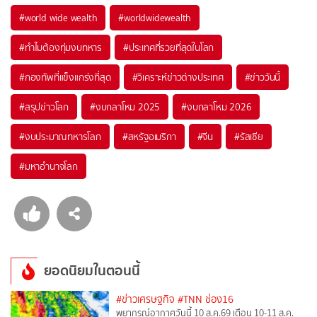
#
world wide wealth
#
worldwidewealth
#
ทำไมต้องทุ่มงบทหาร
#
ประเทศที่รวยที่สุดในโลก
#
กองทัพที่แข็งแกร่งที่สุด
#
วิเคราะห์ข่าวต่างประเทศ
#
ข่าววันนี้
#
สรุปข่าวโลก
#
งบกลาโหม 2025
#
งบกลาโหม 2026
#
งบประมาณทหารโลก
#
สหรัฐอเมริกา
#
จีน
#
รัสเซีย
#
มหาอำนาจโลก
ยอดนิยมในตอนนี้
#ข่าวเศรษฐกิจ
#TNN ช่อง16
พยากรณ์อากาศวันนี้ 10 ส.ค.69 เตือน 10-11 ส.ค.