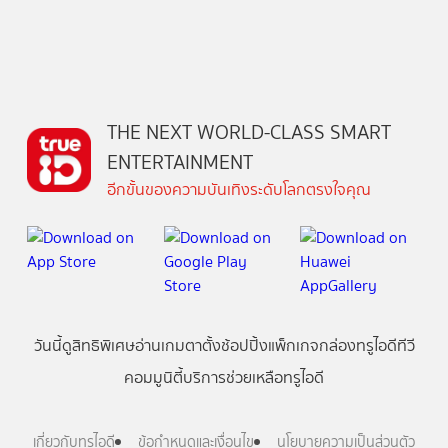
THE NEXT WORLD-CLASS SMART
ENTERTAINMENT
อีกขั้นของความบันเทิงระดับโลกตรงใจคุณ
วันนี้
ดู
สิทธิพิเศษ
อ่าน
เกม
ตาตั้ง
ช้อปปิ้ง
แพ็กเกจ
กล่องทรูไอดีทีวี
คอมมูนิตี้
บริการช่วยเหลือทรูไอดี
เกี่ยวกับทรูไอดี
ข้อกำหนดและเงื่อนไข
นโยบายความเป็นส่วนตัว