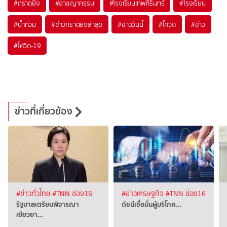
#
กราดยิง
#
อาชญากรรม
#
โรงเรียนเทพศิรินทร์
#
โรงเรียน
#
น้ำท่วม
#
ข่าวกราดยิงล่าสุด
#
ข่าววันนี้
#
โควิด
#
ข่าว
#
โควิด-19
ข่าวที่เกี่ยวข้อง
#ข่าวทั่วไทย
#TNN ช่อง16
#ข่าวเศรษฐกิจ
#TNN ช่อง16
รัฐบาลเตรียมพิจารณา
ดัชนีเชื่อมั่นผู้บริโภค…
เยียวยา…