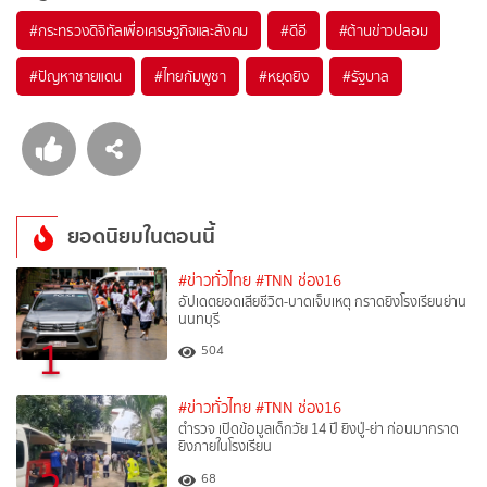
#
กระทรวงดิจิทัลเพื่อเศรษฐกิจและสังคม
#
ดีอี
#
ต้านข่าวปลอม
#
ปัญหาชายแดน
#
ไทยกัมพูชา
#
หยุดยิง
#
รัฐบาล
ยอดนิยมในตอนนี้
#ข่าวทั่วไทย
#TNN ช่อง16
อัปเดตยอดเสียชีวิต-บาดเจ็บเหตุ กราดยิงโรงเรียนย่าน
นนทบุรี
1
504
#ข่าวทั่วไทย
#TNN ช่อง16
ตำรวจ เปิดข้อมูลเด็กวัย 14 ปี ยิงปู่-ย่า ก่อนมากราด
ยิงภายในโรงเรียน
68