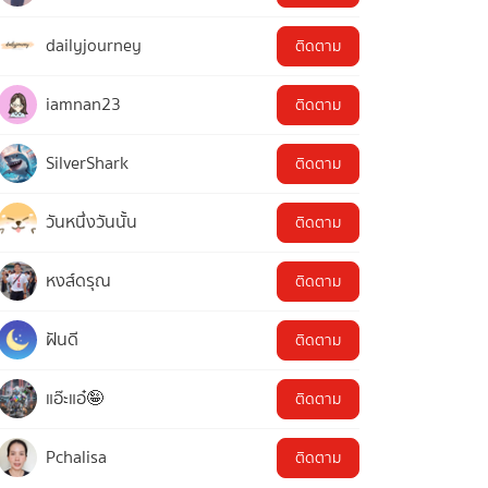
dailyjourney
ติดตาม
iamnan23
ติดตาม
SilverShark
ติดตาม
วันหนึ่งวันนั้น
ติดตาม
หงส์ดรุณ
ติดตาม
ฝันดี
ติดตาม
แอ๊ะแอ๋🤪
ติดตาม
Pchalisa
ติดตาม