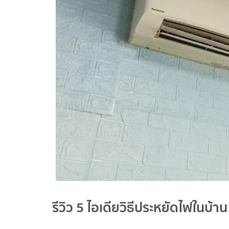
รีวิว 5 ไอเดียวิธีประหยัดไฟในบ้