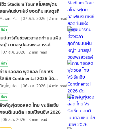
รีวิว Stadium Tour สโมสรฟุตบ
อลเฟเนร์บาห์เช่ ยอดทีมแห่งตุรกี
Mawin. Pongsuttiyakorn
|
07 ส.ค. 2026
|
2
min read
กีฬา
เนย์มาร์กับช่วงเวลาสุดท้ายบนผืน
หญ้า บทสรุปของพรสวรรค์
|
07 ส.ค. 2026
|
2
min read
กีฬา
ถ่ายทอดสด ฟุตซอล ไทย VS
รัสเซีย Continental 2026 นัด
สุดท้าย
ภิญโญ ส่องแสง
|
06 ส.ค. 2026
|
4
min read
กีฬา
ลิงค์ดูฟุตซอลสด ไทย Vs รัสเซีย
คอนติเนนตัล แชมเปียนชิพ 2026
|
06 ส.ค. 2026
|
3
min read