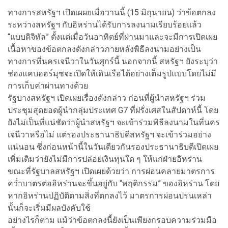
ทางการสหรัฐฯ เปิดเผผยเมื่อวานนี้ (15 มิถุนายน) ว่าข้อตกลง
ระหว่างสหรัฐฯ กับอิหร่านได้รับการลงนามเรียบร้อยแล้ว
“แบบดิจิทัล” ตั้งแต่เมื่อวันอาทิตย์ที่ผ่านมาและจะมีการเปิดเผย
เนื้อหาของข้อตกลงดังกล่าวภายหลังพิธีลงนามอย่างเป็น
ทางการที่นครเจนีวาในวันศุกร์นี้ นอกจากนี้ สหรัฐฯ ยังระบุว่า
ช่องแคบฮอร์มุซจะเปิดให้เดินเรือได้อย่างเต็มรูปแบบโดยไม่มี
การเก็บค่าผ่านทางด้วย
รัฐบางสหรัฐฯ เปิดเผยเรื่องดังกล่าว ก่อนที่ผู้นำสหรัฐฯ ร่วม
ประชุมสุดยอดผู้นำกลุ่มประเทศ G7 ที่ฝรั่งเศสในสัปดาห์นี้ โดย
ยังไม่เป็นที่แน่ชัดว่าผู้นำสหรัฐฯ จะเข้าร่วมพิธีลงนามในที่นคร
เจนีวาหรือไม่ แต่รองประธานาธิบดีสหรัฐฯ จะเข้าร่วมอย่าง
แน่นอน ซึ่งก่อนหน้านี้ในวันเดียวกันรองประธานาธิบดีเปิดเผย
เพิ่มเติมว่ายังไม่มีการปล่อยเงินทุนใด ๆ ให้แก่ฝ่ายอิหร่าน
ขณะที่รัฐบาลสหรัฐฯ เปิดเผยด้วยว่า การผ่อนคลายมาตรการ
คว่ำบาตรต่ออิหร่านจะขึ้นอยู่กับ “พฤติกรรม” ของอิหร่าน โดย
หากอิหร่านปฏิบัติตามสิ่งที่ตกลงไว้ มาตรการผ่อนปรนเหล่า
นั้นก็จะเริ่มมีผลบังคับใช้
อย่างไรก็ตาม แม้ว่าข้อตกลงนี้ยังเป็นเพียงกรอบความร่วมมือ