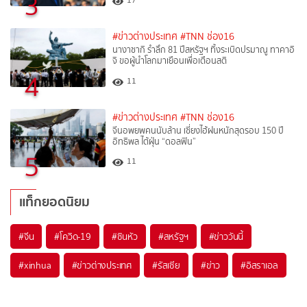
3
17
#ข่าวต่างประเทศ
#TNN ช่อง16
นางาซากิ รำลึก 81 ปีสหรัฐฯ ทิ้งระเบิดปรมาณู ทาคาอิ
จิ ขอผู้นำโลกมาเยือนเพื่อเตือนสติ
4
11
#ข่าวต่างประเทศ
#TNN ช่อง16
จีนอพยพคนนับล้าน เซี่ยงไฮ้ฝนหนักสุดรอบ 150 ปี
อิทธิพล ไต้ฝุ่น “ดอลฟิน”
5
11
แท็กยอดนิยม
#
จีน
#
โควิด-19
#
ซินหัว
#
สหรัฐฯ
#
ข่าววันนี้
#
xinhua
#
ข่าวต่างประเทศ
#
รัสเซีย
#
ข่าว
#
อิสราเอล