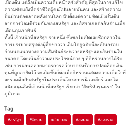
เบื้องต้น แต่ถือเป็นความคืบหน้าครั้งสำคัญที่สุดในการแก้ไข
ความขัดแย้งที่คร่าชีวิตผู้คนไปหลายพันคน และสร้างความ
ปั่นป่วนต่อตลาดพลังงานโลก นับตั้งแต่ความขัดแย้งเริ่มต้น
จากการโจมตีร่วมกันของสหรัฐฯ และอิสราเอลต่ออิหร่านเมื่อ
เดือนกุมภาพันธ์
ทั้งนี้ เจ้าหน้าที่สหรัฐฯ รายหนึ่ง ซึ่งขอไม่เปิดเผยชื่อกล่าวใน
การบรรยายสรุปต่อผู้สื่อข่าวว่า เอ็มโอยูฉบับนี้จะเป็นกรอบ
กำหนดแนวทางความสัมพันธ์ระหว่างสหรัฐฯและอิหร่านใน
อนาคต โดยเน้นย้ำว่าผลประโยชน์ต่าง ๆ ที่อิหร่านอาจได้รับ
เช่น การผ่อนคลายมาตรการคว่ำบาตรหรือการปลดล็อกเงิน
ทุนที่ถูกอายัดไว้ จะเกิดขึ้นก็ต่อเมื่ออิหร่านแสดงความเต็มใจที่
จะร่วมมือกับสหรัฐฯในประเด็นโครงการนิวเคลียร์ และไม่
สนับสนุนสิ่งที่เจ้าหน้าที่สหรัฐฯ เรียกว่า “ลัทธิหัวรุนแรง” ใน
ภูมิภาค
Tag
#
สหรัฐฯ
#
อิหร่าน
#
ข้อตกลง
#
ลงนาม
#
สงคราม