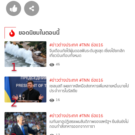
ยอดนิยมในตอนนี้
#ข่าวต่างประเทศ
#TNN ช่อง16
จีนเตือนภัยไต้ฝุ่นดอลฟินระดับสูงสุด เซี่ยงไฮ้ยกเลิก
เที่ยวบินเกือบทั้งหมด
1
46
#ข่าวต่างประเทศ
#TNN ช่อง16
เซเลนสกี เผยเกาหลีเหนือส่งทหารเพิ่มหลายหมื่นนายไป
ประจำการในรัสเซีย
2
16
#ข่าวต่างประเทศ
#TNN ช่อง16
เนทันยาฮูปฏิเสธแผนสันติภาพของสหรัฐฯ ยืนยันยังไม่
ถอนกำลังทหารออกจากกาซา