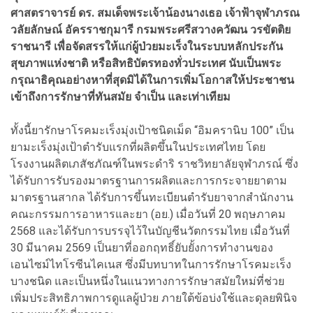
ศาสตราจารย์ ดร. สมเด็จพระเจ้าน้องนางเธอ เจ้าฟ้าจุฬาภรณ
วลัยลักษณ์ อัครราชกุมารี กรมพระศรีสวางควัฒน วรขัตติย
ราชนารี เพื่อจัดสรรให้แก่ผู้ป่วยมะเร็งในระบบหลักประกัน
สุขภาพแห่งชาติ หรือสิทธิบัตรทองทั่วประเทศ นับเป็นพระ
กรุณาธิคุณอย่างหาที่สุดมิได้ในการเพิ่มโอกาสให้ประชาชน
เข้าถึงการรักษาที่ทันสมัย จำเป็น และเท่าเทียม
ทั้งนี้ยารักษาโรคมะเร็งมุ่งเป้าชนิดเม็ด “อิมครานิบ 100” เป็น
ยามะเร็งมุ่งเป้าตำรับแรกที่ผลิตขึ้นในประเทศไทย โดย
โรงงานผลิตเภสัชภัณฑ์ในพระดำริ ราชวิทยาลัยจุฬาภรณ์ ซึ่ง
ได้รับการรับรองมาตรฐานการผลิตและการกระจายยาตาม
มาตรฐานสากล ได้รับการขึ้นทะเบียนตำรับยาจากสำนักงาน
คณะกรรมการอาหารและยา (อย.) เมื่อวันที่ 20 พฤษภาคม
2568 และได้รับการบรรจุไว้ในบัญชีนวัตกรรมไทย เมื่อวันที่
30 มีนาคม 2569 เป็นยาที่ออกฤทธิ์ยับยั้งการทำงานของ
เอนไซม์ไทโรซีนไคเนส ซึ่งมีบทบาทในการรักษาโรคมะเร็ง
บางชนิด และเป็นหนึ่งในแนวทางการรักษาสมัยใหม่ที่ช่วย
เพิ่มประสิทธิภาพการดูแลผู้ป่วย ภายใต้ข้อบ่งใช้และดุลยพินิจ