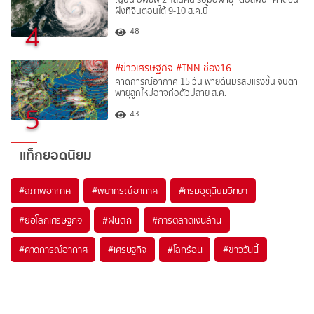
ฝั่งที่จีนตอนใต้ 9-10 ส.ค.นี้
4
48
#ข่าวเศรษฐกิจ
#TNN ช่อง16
คาดการณ์อากาศ 15 วัน พายุดันมรสุมแรงขึ้น จับตา
พายุลูกใหม่อาจก่อตัวปลาย ส.ค.
5
43
แท็กยอดนิยม
#
สภาพอากาศ
#
พยากรณ์อากาศ
#
กรมอุตุนิยมวิทยา
#
ย่อโลกเศรษฐกิจ
#
ฝนตก
#
การตลาดเงินล้าน
#
คาดการณ์อากาศ
#
เศรษฐกิจ
#
โลกร้อน
#
ข่าววันนี้