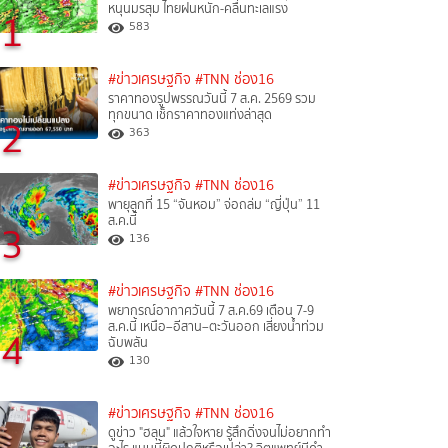
หนุนมรสุม ไทยฝนหนัก-คลื่นทะเลแรง
1
583
#ข่าวเศรษฐกิจ
#TNN ช่อง16
ราคาทองรูปพรรณวันนี้ 7 ส.ค. 2569 รวม
ทุกขนาด เช็กราคาทองแท่งล่าสุด
2
363
#ข่าวเศรษฐกิจ
#TNN ช่อง16
พายุลูกที่ 15 “จันหอม” จ่อถล่ม “ญี่ปุ่น” 11
ส.ค.นี้
3
136
#ข่าวเศรษฐกิจ
#TNN ช่อง16
พยากรณ์อากาศวันนี้ 7 ส.ค.69 เตือน 7-9
ส.ค.นี้ เหนือ–อีสาน–ตะวันออก เสี่ยงน้ำท่วม
4
ฉับพลัน
130
#ข่าวเศรษฐกิจ
#TNN ช่อง16
ดูข่าว "ฮลุน" แล้วใจหาย รู้สึกดิ่งจนไม่อยากทำ