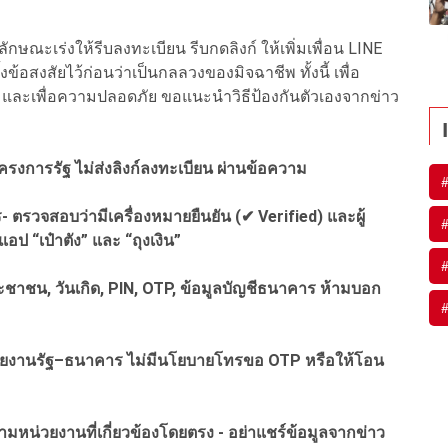
ณะเร่งให้รีบลงทะเบียน รีบกดลิงก์ ให้เพิ่มเพื่อน LINE
งข้อสงสัยไว้ก่อนว่าเป็นกลลวงของมิจฉาชีพ ทั้งนี้ เพื่อ
น และเพื่อความปลอดภัย ขอแนะนำวิธีป้องกันตัวเองจากข่าว
งการรัฐ ไม่ส่งลิงก์ลงทะเบียน ผ่านข้อความ
ร- ตรวจสอบว่ามีเครื่องหมายยืนยัน (✔ Verified) และผู้
อป “เป๋าตัง” และ “ถุงเงิน”
ระชาชน, วันเกิด, PIN, OTP, ข้อมูลบัญชีธนาคาร ห้ามบอก
่- หน่วยงานรัฐ–ธนาคาร ไม่มีนโยบายโทรขอ OTP หรือให้โอน
มหน่วยงานที่เกี่ยวข้องโดยตรง - อย่าแชร์ข้อมูลจากข่าว