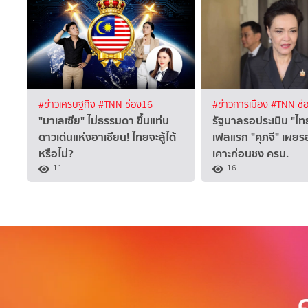
#ข่าวเศรษฐกิจ
#TNN ช่อง16
#ข่าวการเมือง
#TNN ช่
"มาเลเซีย" ไม่ธรรมดา ขึ้นแท่น
รัฐบาลรอประเมิน "ไท
ดาวเด่นแห่งอาเซียน! ไทยจะสู้ได้
เฟสแรก "ศุภจี" เผยรอ
หรือไม่?
เคาะก่อนชง ครม.
11
16