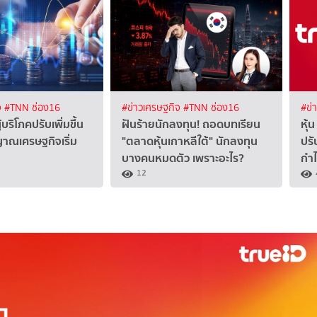
จ
#TNN ช่อง16
#ข่าวเศรษฐกิจ
#TNN ช่อง16
#ข่
ผู้บริโภคปรับเพิ่มขึ้น
ฝันร้ายนักลงทุน! ถอดบทเรียน
หุ้
าณเศรษฐกิจเริ่ม
"ตลาดหุ้นเกาหลีใต้" นักลงทุน
ปรั
บางคนหมดตัว เพราะอะไร?
กำไ
12