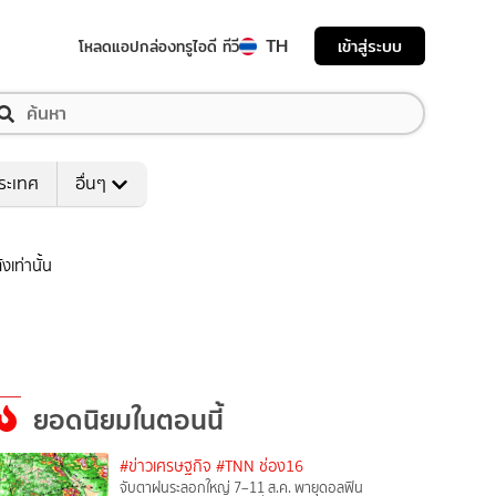
TH
เข้าสู่ระบบ
โหลดแอป
กล่องทรูไอดี ทีวี
ระเทศ
อื่นๆ
เท่านั้น
ยอดนิยมในตอนนี้
#ข่าวเศรษฐกิจ
#TNN ช่อง16
จับตาฝนระลอกใหญ่ 7–11 ส.ค. พายุดอลฟิน