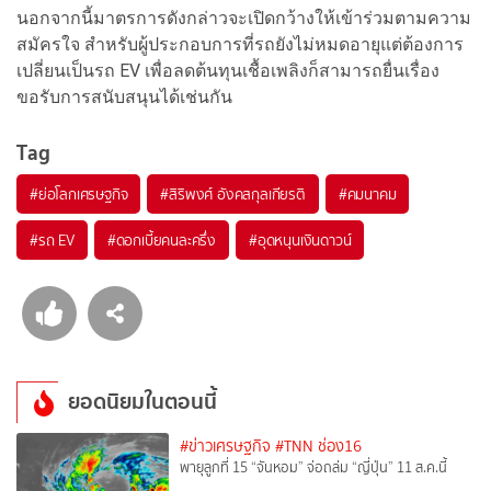
นอกจากนี้มาตรการดังกล่าวจะเปิดกว้างให้เข้าร่วมตามความ
สมัครใจ สำหรับผู้ประกอบการที่รถยังไม่หมดอายุแต่ต้องการ
เปลี่ยนเป็นรถ EV เพื่อลดต้นทุนเชื้อเพลิงก็สามารถยื่นเรื่อง
ขอรับการสนับสนุนได้เช่นกัน
Tag
#
ย่อโลกเศรษฐกิจ
#
สิริพงศ์ อังคสกุลเกียรติ
#
คมนาคม
#
รถ EV
#
ดอกเบี้ยคนละครึ่ง
#
อุดหนุนเงินดาวน์
ยอดนิยมในตอนนี้
#ข่าวเศรษฐกิจ
#TNN ช่อง16
พายุลูกที่ 15 “จันหอม” จ่อถล่ม “ญี่ปุ่น” 11 ส.ค.นี้