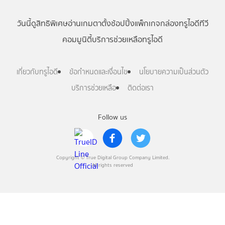
วันนี้
ดู
สิทธิพิเศษ
อ่าน
เกม
ตาตั้ง
ช้อปปิ้ง
แพ็กเกจ
กล่องทรูไอดีทีวี
คอมมูนิตี้
บริการช่วยเหลือทรูไอดี
เกี่ยวกับทรูไอดี
ข้อกำหนดและเงื่อนไข
นโยบายความเป็นส่วนตัว
บริการช่วยเหลือ
ติดต่อเรา
Follow us
Copyright © True Digital Group Company Limited.
All rights reserved