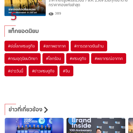
ราคาทองรูปพรรณวันนี้ 7 ส.ค. 2569 รวมทุกขนาด เช็
กราคาทองแท่งล่าสุด
5
389
แท็กยอดนิยม
#
ย่อโลกเศรษฐกิจ
#
สภาพอากาศ
#
การตลาดเงินล้าน
#
กรมอุตุนิยมวิทยา
#
โลกร้อน
#
เศรษฐกิจ
#
พยากรณ์อากาศ
#
ข่าววันนี้
#
ข่าวเศรษฐกิจ
#
จีน
ข่าวที่เกี่ยวข้อง