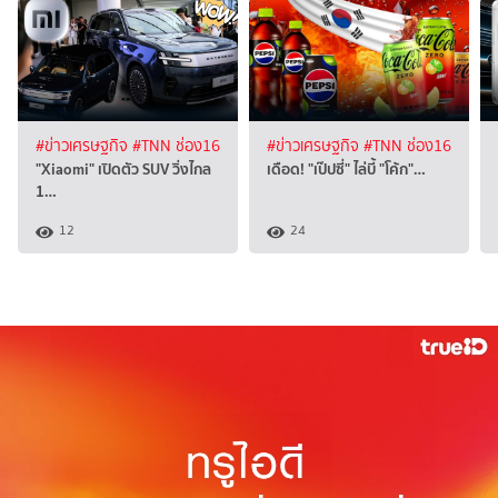
#ข่าวเศรษฐกิจ
#TNN ช่อง16
#ข่าวเศรษฐกิจ
#TNN ช่อง16
"Xiaomi" เปิดตัว SUV วิ่งไกล
เดือด! "เป๊ปซี่" ไล่บี้ "โค้ก"…
1…
12
24