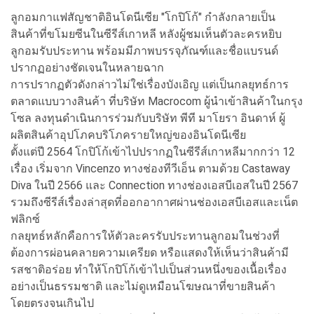
ลูกอมกาแฟสัญชาติอินโดนีเซีย "โกปิโก้" กำลังกลายเป็น
สินค้าที่ขโมยซีนในซีรีส์เกาหลี หลังผู้ชมเห็นตัวละครหยิบ
ลูกอมรับประทาน พร้อมมีภาพบรรจุภัณฑ์และชื่อแบรนด์
ปรากฏอย่างชัดเจนในหลายฉาก
การปรากฏตัวดังกล่าวไม่ใช่เรื่องบังเอิญ แต่เป็นกลยุทธ์การ
ตลาดแบบวางสินค้า ที่บริษัท Macrocom ผู้นำเข้าสินค้าในกรุง
โซล ลงทุนดำเนินการร่วมกับบริษัท พีที มาโยรา อินดาห์ ผู้
ผลิตสินค้าอุปโภคบริโภครายใหญ่ของอินโดนีเซีย
ตั้งแต่ปี 2564 โกปิโก้เข้าไปปรากฏในซีรีส์เกาหลีมากกว่า 12
เรื่อง เริ่มจาก Vincenzo ทางช่องทีวีเอ็น ตามด้วย Castaway
Diva ในปี 2566 และ Connection ทางช่องเอสบีเอสในปี 2567
รวมถึงซีรีส์เรื่องล่าสุดที่ออกอากาศผ่านช่องเอสบีเอสและเน็ต
ฟลิกซ์
กลยุทธ์หลักคือการให้ตัวละครรับประทานลูกอมในช่วงที่
ต้องการผ่อนคลายความเครียด หรือแสดงให้เห็นว่าสินค้ามี
รสชาติอร่อย ทำให้โกปิโก้เข้าไปเป็นส่วนหนึ่งของเนื้อเรื่อง
อย่างเป็นธรรมชาติ และไม่ดูเหมือนโฆษณาที่ขายสินค้า
โดยตรงจนเกินไป