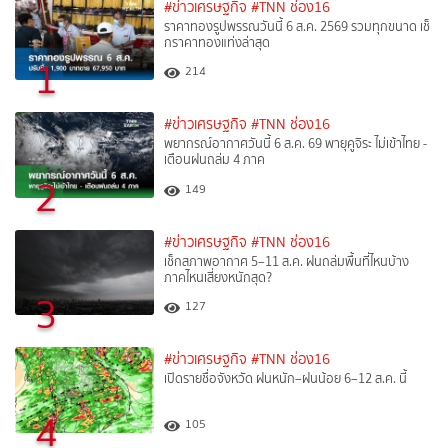
#ข่าวเศรษฐกิจ
#TNN ช่อง16
ราคาทองรูปพรรณวันนี้ 6 ส.ค. 2569 รวมทุกขนาด เช็
กราคาทองแท่งล่าสุด
1
214
#ข่าวเศรษฐกิจ
#TNN ช่อง16
พยากรณ์อากาศวันนี้ 6 ส.ค. 69 พายุคูจิระ ไม่เข้าไทย -
เตือนฝนถล่ม 4 ภาค
2
149
#ข่าวเศรษฐกิจ
#TNN ช่อง16
เช็กสภาพอากาศ 5–11 ส.ค. ฝนถล่มพื้นที่ไหนบ้าง
ภาคไหนเสี่ยงหนักสุด?
3
127
#ข่าวเศรษฐกิจ
#TNN ช่อง16
เปิดรายชื่อจังหวัด ฝนหนัก–ฝนน้อย 6–12 ส.ค. นี้
4
105