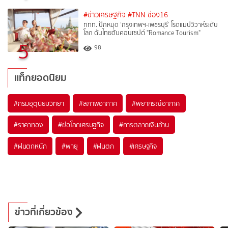
#ข่าวเศรษฐกิจ
#TNN ช่อง16
ททท. ปักหมุด ‘กรุงเทพฯ-เพชรบุรี’ โรดแมปวิวาห์ระดับ
โลก ดันไทยฮับคอนเซปต์ "Romance Tourism"
5
98
แท็กยอดนิยม
#
กรมอุตุนิยมวิทยา
#
สภาพอากาศ
#
พยากรณ์อากาศ
#
ราคาทอง
#
ย่อโลกเศรษฐกิจ
#
การตลาดเงินล้าน
#
ฝนตกหนัก
#
พายุ
#
ฝนตก
#
เศรษฐกิจ
ข่าวที่เกี่ยวข้อง