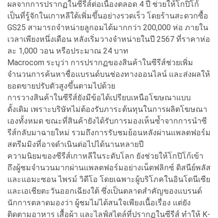
ผลจากการปรากฏในซีรีส์ต่อเนื่องตลอด 4 ปี ช่วยให้โกปิโก้
เป็นที่รู้จักในเกาหลีใต้เพิ่มขึ้นอย่างรวดเร็ว โดยร้านสะดวกซื้อ
GS25 สามารถจำหน่ายลูกอมได้มากกว่า 200,000 ห่อ ภายใน
เวลาเพียงหนึ่งเดือน หลังเริ่มวางจำหน่ายในปี 2567 ที่ราคาห่อ
ละ 1,000 วอน หรือประมาณ 24 บาท
Macrocom ระบุว่า การปรากฏของสินค้าในซีรีส์ช่วยเพิ่ม
จำนวนการค้นหาชื่อแบรนด์บนช่องทางออนไลน์ และส่งผลให้
ยอดขายปรับตัวสูงขึ้นตามไปด้วย
การวางสินค้าในซีรีส์ยังมีข้อได้เปรียบเหนือโฆษณาแบบ
ดั้งเดิม เพราะบริษัทไม่ต้องรับภาระต้นทุนในการผลิตโฆษณา
เองทั้งหมด ขณะที่สินค้ายังได้รับการมองเห็นซ้ำจากการนำซี
รีส์กลับมาฉายใหม่ รวมถึงการรับชมย้อนหลังผ่านแพลตฟอร์ม
สตรีมมิงที่อาจดำเนินต่อไปได้นานหลายปี
ความนิยมของซีรีส์เกาหลีในระดับโลก ยังช่วยให้โกปิโก้เข้า
ถึงผู้ชมจำนวนมากผ่านแพลตฟอร์มอย่างเน็ตฟลิกซ์ ดิสนีย์พลัส
และแอมะซอน ไพรม์ วิดีโอ โดยเฉพาะผู้บริโภคในอินโดนีเซีย
และเอเชียตะวันออกเฉียงใต้ ซึ่งเป็นตลาดสำคัญของแบรนด์
นักการตลาดมองว่า ผู้ชมไม่ได้สนใจเพียงเนื้อเรื่อง แต่ยัง
ติดตามอาหาร เสื้อผ้า และไลฟ์สไตล์ที่ปรากฏในซีรีส์ ทำให้ K-