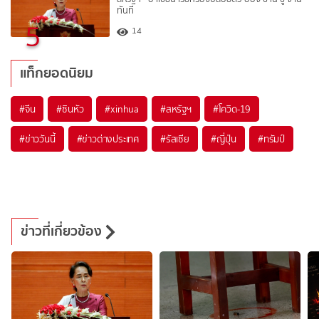
ทันที
5
14
แท็กยอดนิยม
#
จีน
#
ซินหัว
#
xinhua
#
สหรัฐฯ
#
โควิด-19
#
ข่าววันนี้
#
ข่าวต่างประเทศ
#
รัสเซีย
#
ญี่ปุ่น
#
ทรัมป์
ข่าวที่เกี่ยวข้อง