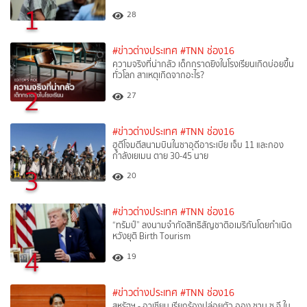
1
28
#ข่าวต่างประเทศ
#TNN ช่อง16
ความจริงที่น่ากลัว เด็กกราดยิงในโรงเรียนเกิดบ่อยขึ้น
ทั่วโลก สาเหตุเกิดจากอะไร?
2
27
#ข่าวต่างประเทศ
#TNN ช่อง16
ฮูตีโจมตีสนามบินในซาอุดีอาระเบีย เจ็บ 11 และกอง
กำลังเยเมน ตาย 30-45 นาย
3
20
#ข่าวต่างประเทศ
#TNN ช่อง16
“ทรัมป์” ลงนามจำกัดสิทธิสัญชาติอเมริกันโดยกำเนิด
หวังยุติ Birth Tourism
4
19
#ข่าวต่างประเทศ
#TNN ช่อง16
สหรัฐฯ - อาเซียน เรียกร้องปล่อยตัว ออง ซาน ซู จี ใน