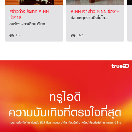
#ข่าวต่างประเทศ
#TNN
#TNN เจาะข่าว
#TNN ช่อง16
ย้อนเหตุกราดยิงในไท…
ช่อง16
สหรัฐฯ - อาเซียน เรียก…
15
162