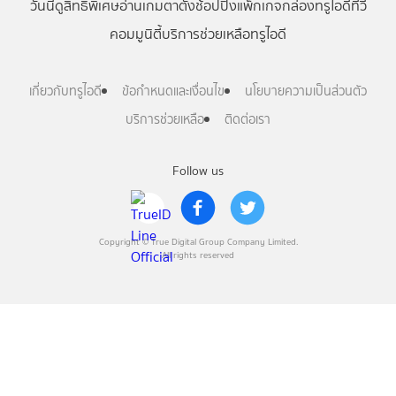
วันนี้
ดู
สิทธิพิเศษ
อ่าน
เกม
ตาตั้ง
ช้อปปิ้ง
แพ็กเกจ
กล่องทรูไอดีทีวี
คอมมูนิตี้
บริการช่วยเหลือทรูไอดี
เกี่ยวกับทรูไอดี
ข้อกำหนดและเงื่อนไข
นโยบายความเป็นส่วนตัว
บริการช่วยเหลือ
ติดต่อเรา
Follow us
Copyright © True Digital Group Company Limited.
All rights reserved