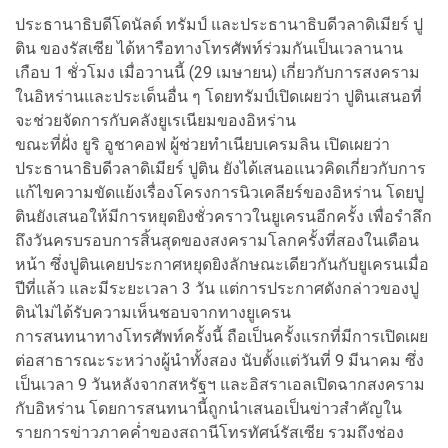
ประธานาธิบดีโดนัลด์ ทรัมป์ และประธานาธิบดีวลาดิเมียร์ ปู
ติน ของรัสเซีย ได้หารือทางโทรศัพท์ร่วมกันเป็นเวลานาน
เกือบ 1 ชั่วโมง เมื่อวานนี้ (29 เมษายน) เกี่ยวกับการสงคราม
ในอิหร่านและประเด็นอื่น ๆ โดยทรัมป์เปิดเผยว่า ปูตินเสนอที่
จะช่วยจัดการกับคลังยูเรเนียมของอิหร่าน
ขณะที่ฝั่ง ยูริ อูชาคอฟ ผู้ช่วยทำเนียบเครมลิน เปิดเผยว่า
ประธานาธิบดีวลาดิเมียร์ ปูติน ยังได้เสนอแนวคิดเกี่ยวกับการ
แก้ไขความขัดแย้งเรื่องโครงการนิวเคลียร์ของอิหร่าน โดยปู
ตินยังเสนอให้มีการหยุดยิงชั่วคราวในยูเครนอีกครั้ง เพื่อรำลึก
ถึงวันครบรอบการสิ้นสุดของสงครามโลกครั้งที่สองในเดือน
หน้า ซึ่งปูตินเคยประกาศหยุดยิงลักษณะเดียวกันกับยูเครนเมื่อ
ปีที่แล้ว และมีระยะเวลา 3 วัน แต่การประกาศดังกล่าวของปู
ตินไม่ได้รับความเห็นชอบจากทางยูเครน
การสนทนาทางโทรศัพท์ครั้งนี้ ถือเป็นครั้งแรกที่มีการเปิดเผย
ต่อสาธารณะระหว่างผู้นำทั้งสอง นับตั้งแต่วันที่ 9 มีนาคม ซึ่ง
เป็นเวลา 9 วันหลังจากสหรัฐฯ และอิสราเอลเปิดฉากสงคราม
กับอิหร่าน โดยการสนทนานี้ถูกนำเสนอเป็นข่าวสำคัญใน
รายการข่าวภาคค่ำของสถานีโทรทัศน์รัสเซีย รวมถึงช่อง