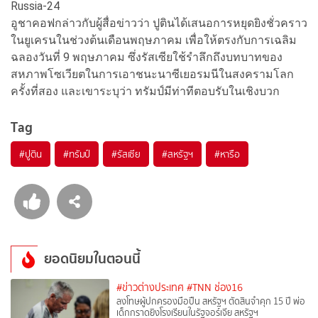
Russia-24
อูชาคอฟกล่าวกับผู้สื่อข่าวว่า ปูตินได้เสนอการหยุดยิงชั่วคราว
ในยูเครนในช่วงต้นเดือนพฤษภาคม เพื่อให้ตรงกับการเฉลิม
ฉลองวันที่ 9 พฤษภาคม ซึ่งรัสเซียใช้รำลึกถึงบทบาทของ
สหภาพโซเวียตในการเอาชนะนาซีเยอรมนีในสงครามโลก
ครั้งที่สอง และเขาระบุว่า ทรัมป์มีท่าทีตอบรับในเชิงบวก
Tag
#
ปูติน
#
ทรัมป์
#
รัสเซีย
#
สหรัฐฯ
#
หารือ
ยอดนิยมในตอนนี้
#ข่าวต่างประเทศ
#TNN ช่อง16
ลงโทษผู้ปกครองมือปืน สหรัฐฯ ตัดสินจำคุก 15 ปี พ่อ
เด็กกราดยิงโรงเรียนในรัฐจอร์เจีย สหรัฐฯ