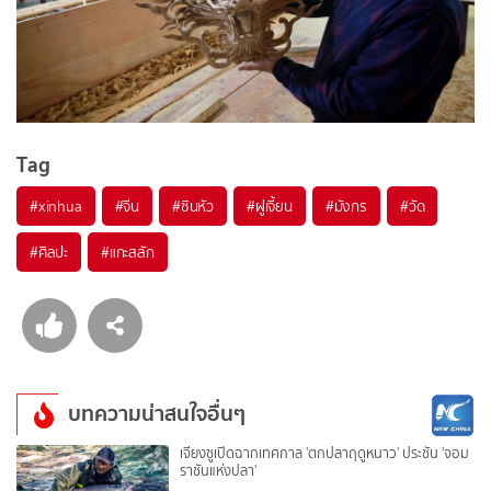
Tag
#
xinhua
#
จีน
#
ซินหัว
#
ฝูเจี้ยน
#
มังกร
#
วัด
#
ศิลปะ
#
แกะสลัก
บทความน่าสนใจอื่นๆ
เจียงซูเปิดฉากเทศกาล 'ตกปลาฤดูหนาว' ประชัน 'จอม
ราชันแห่งปลา'