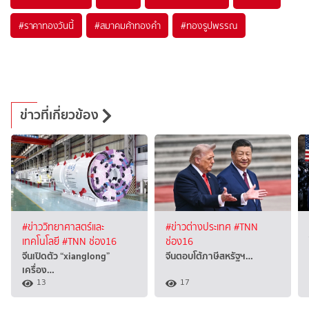
#
ราคาทองวันนี้
#
สมาคมค้าทองคำ
#
ทองรูปพรรณ
ข่าวที่เกี่ยวข้อง
#ข่าววิทยาศาสตร์และ
#ข่าวต่างประเทศ
#TNN
เทคโนโลยี
#TNN ช่อง16
ช่อง16
จีนเปิดตัว “xianglong”
จีนตอบโต้ภาษีสหรัฐฯ…
เครื่อง…
13
17