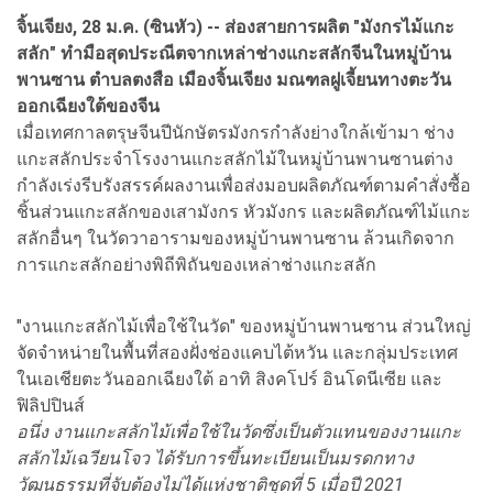
จิ้นเจียง, 28 ม.ค. (ซินหัว) -- ส่องสายการผลิต "มังกรไม้แกะ
สลัก" ทำมือสุดประณีตจากเหล่าช่างแกะสลักจีนในหมู่บ้าน
พานซาน ตำบลตงสือ เมืองจิ้นเจียง มณฑลฝูเจี้ยนทางตะวัน
ออกเฉียงใต้ของจีน
เมื่อเทศกาลตรุษจีนปีนักษัตรมังกรกำลังย่างใกล้เข้ามา ช่าง
แกะสลักประจำโรงงานแกะสลักไม้ในหมู่บ้านพานซานต่าง
กำลังเร่งรีบรังสรรค์ผลงานเพื่อส่งมอบผลิตภัณฑ์ตามคำสั่งซื้อ
ชิ้นส่วนแกะสลักของเสามังกร หัวมังกร และผลิตภัณฑ์ไม้แกะ
สลักอื่นๆ ในวัดวาอารามของหมู่บ้านพานซาน ล้วนเกิดจาก
การแกะสลักอย่างพิถีพิถันของเหล่าช่างแกะสลัก
"งานแกะสลักไม้เพื่อใช้ในวัด" ของหมู่บ้านพานซาน ส่วนใหญ่
จัดจำหน่ายในพื้นที่สองฝั่งช่องแคบไต้หวัน และกลุ่มประเทศ
ในเอเชียตะวันออกเฉียงใต้ อาทิ สิงคโปร์ อินโดนีเซีย และ
ฟิลิปปินส์
อนึ่ง งานแกะสลักไม้เพื่อใช้ในวัดซึ่งเป็นตัวแทนของงานแกะ
สลักไม้เฉวียนโจว ได้รับการขึ้นทะเบียนเป็นมรดกทาง
วัฒนธรรมที่จับต้องไม่ได้แห่งชาติชุดที่ 5 เมื่อปี 2021