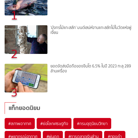
1
'มังกรไม้แกะสลัก' มนต์เสน่ห์งานแกะสลักไม้ในวัดแห่งฝู
เจี้ยน
2
ยอดจัดส่งมือถือของจีนโต 6.5% ในปี 2023 ทะลุ 289
ล้านเครื่อง
3
แท็กยอดนิยม
#
สภาพอากาศ
#
ย่อโลกเศรษฐกิจ
#
กรมอุตุนิยมวิทยา
#
พยากรณ์อากาศ
#
ฝนตก
#
การตลาดเงินล้าน
#
ทองคำ