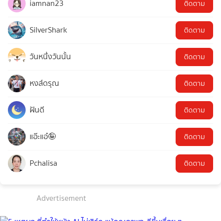
iamnan23
ติดตาม
SilverShark
ติดตาม
วันหนึ่งวันนั้น
ติดตาม
หงส์ดรุณ
ติดตาม
ฝันดี
ติดตาม
แอ๊ะแอ๋🤪
ติดตาม
Pchalisa
ติดตาม
Advertisement