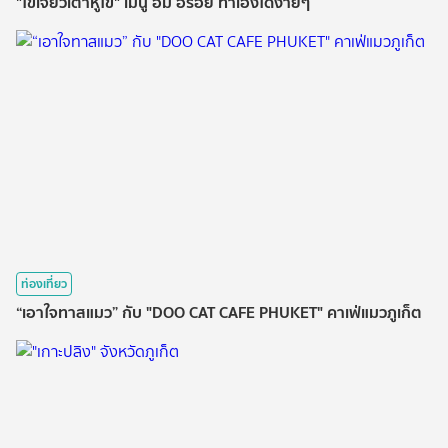
"ไข่เจียวเต้าหู้ไข่" เมนู อิ่ม อร่อย ทำเองได้ง่ายๆ
ท่องเที่ยว
“เอาใจทาสแมว” กับ "DOO CAT CAFE PHUKET" คาเฟ่แมวภูเก็ต