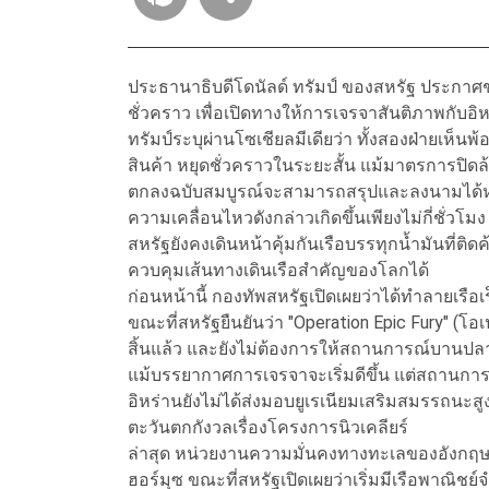
ประธานาธิบดีโดนัลด์ ทรัมป์ ของสหรัฐ ประกาศช
ชั่วคราว เพื่อเปิดทางให้การเจรจาสันติภาพกับอิ
ทรัมป์ระบุผ่านโซเชียลมีเดียว่า ทั้งสองฝ่ายเห็นพ
สินค้า หยุดชั่วคราวในระยะสั้น แม้มาตรการปิดล้
ตกลงฉบับสมบูรณ์จะสามารถสรุปและลงนามได้ห
ความเคลื่อนไหวดังกล่าวเกิดขึ้นเพียงไม่กี่ชั่วโม
สหรัฐยังคงเดินหน้าคุ้มกันเรือบรรทุกน้ำมันที่ต
ควบคุมเส้นทางเดินเรือสำคัญของโลกได้
ก่อนหน้านี้ กองทัพสหรัฐเปิดเผยว่าได้ทำลายเรื
ขณะที่สหรัฐยืนยันว่า "Operation Epic Fury" (โอเ
สิ้นแล้ว และยังไม่ต้องการให้สถานการณ์บานปลา
แม้บรรยากาศการเจรจาจะเริ่มดีขึ้น แต่สถานกา
อิหร่านยังไม่ได้ส่งมอบยูเรเนียมเสริมสมรรถนะสูง
ตะวันตกกังวลเรื่องโครงการนิวเคลียร์
ล่าสุด หน่วยงานความมั่นคงทางทะเลของอังกฤษร
ฮอร์มุซ ขณะที่สหรัฐเปิดเผยว่าเริ่มมีเรือพาณิช