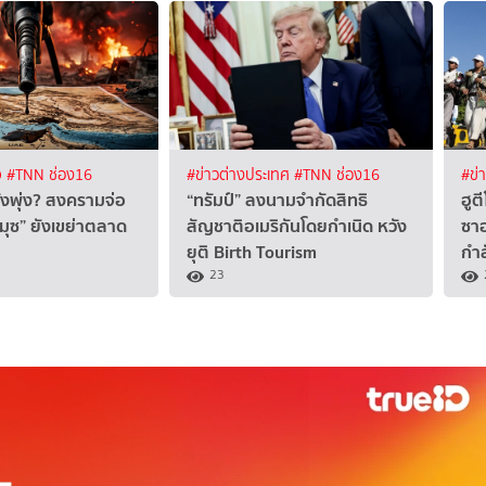
จ
#TNN ช่อง16
#ข่าวต่างประเทศ
#TNN ช่อง16
#ข่
ังพุ่ง? สงครามจ่อ
“ทรัมป์” ลงนามจำกัดสิทธิ
ฮูต
์มุซ” ยังเขย่าตลาด
สัญชาติอเมริกันโดยกำเนิด หวัง
ซาอ
ยุติ Birth Tourism
กำ
23