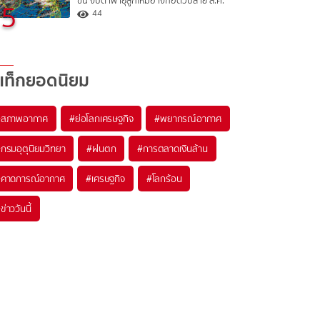
ขึ้น จับตาพายุลูกใหม่อาจก่อตัวปลาย ส.ค.
5
44
แท็กยอดนิยม
#
สภาพอากาศ
#
ย่อโลกเศรษฐกิจ
#
พยากรณ์อากาศ
#
กรมอุตุนิยมวิทยา
#
ฝนตก
#
การตลาดเงินล้าน
#
คาดการณ์อากาศ
#
เศรษฐกิจ
#
โลกร้อน
#
ข่าววันนี้