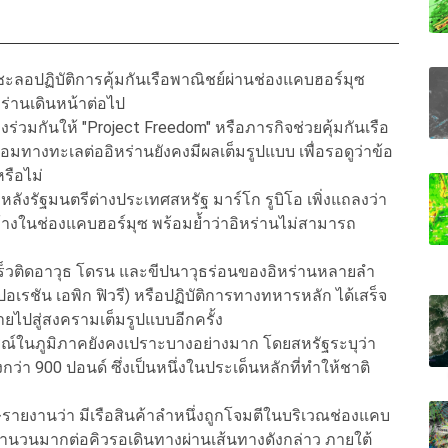
ะลอปฏิบัติการคุ้มกันเรือพาณิชย์ผ่านช่องแคบฮอร์มุซ
หร่านเดินหน้าต่อไป
้องร่วมกันให้ "Project Freedom" หรือภารกิจช่วยคุ้มกันเรือ
อมทางทะเลต่ออิหร่านยังคงมีผลเต็มรูปแบบ เพื่อรอดูว่าข้อ
รือไม่
ง หลังรัฐมนตรีต่างประเทศสหรัฐ มาร์โก รูบิโอ เพิ่งแถลงว่า
ิดค้างในช่องแคบฮอร์มุซ พร้อมย้ำว่าอิหร่านไม่สามารถ
อเร็วติดอาวุธ โดรน และขีปนาวุธร่อนของอิหร่านหลายลำ
ปอเรชัน เอพิก ฟิวรี) หรือปฏิบัติการทางทหารหลัก ได้เสร็จ
ยไปสู่สงครามเต็มรูปแบบอีกครั้ง
รณ์ในภูมิภาคยังคงเปราะบางอย่างมาก โดยสหรัฐระบุว่า
กว่า 900 ปอนด์ ซึ่งเป็นหนึ่งในประเด็นหลักที่ทำให้ชาติ
ายงานว่า มีเรือสินค้าลำหนึ่งถูกโจมตีในบริเวณช่องแคบ
ย์จำนวนมากต่อคิวรอเดินทางผ่านเส้นทางดังกล่าว ภายใต้