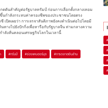
แรงกดดันสำคัญต่อรัฐบาลทรัมป์ ก่อนการเลือกตั้งกลางเทอม
เพิ่มขึ้นกำลังกระทบค่าครองชีพของประชาชนโดยตรง
กชี เปิดเผยว่า การเจรจาสันติภาพยังคงดำเนินต่อไปโดยมี
ินทางไปยังปักกิ่งเพื่อหารือกับรัฐบาลจีน ท่ามกลางความ
ำลังสั่นคลอนเศรษฐกิจโลกในเวลานี้
m
#
ทรัมป์
#
ช่องแคบฮอร์มุซ
#
การตลาดเงินล้าน