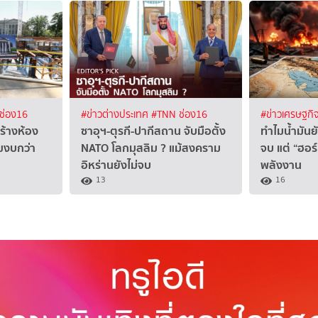
ช่อง16
#ข่าวต่างประเทศ
#TNN ช่อง16
#ข่าวเศรษฐกิ
ร้างห้อง
ซาอุฯ-ตุรกี-ปากีสถาน จับมือตั้ง
ทำไมน้ำมันย
่มงบกว่า
NATO โลกมุสลิม ? แม้สงคราม
จบ แต่ “ฮอร
อิหร่านยังไม่จบ
พลังงาน
13
16