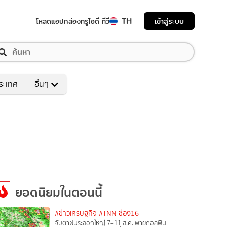
TH
เข้าสู่ระบบ
โหลดแอป
กล่องทรูไอดี ทีวี
ระเทศ
อื่นๆ
ยอดนิยมในตอนนี้
#ข่าวเศรษฐกิจ
#TNN ช่อง16
จับตาฝนระลอกใหญ่ 7–11 ส.ค. พายุดอลฟิน