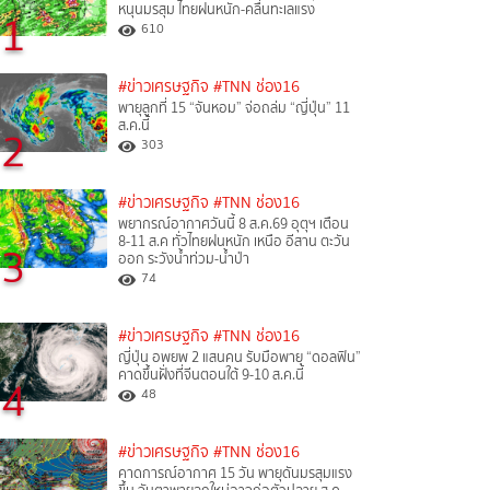
หนุนมรสุม ไทยฝนหนัก-คลื่นทะเลแรง
1
610
#ข่าวเศรษฐกิจ
#TNN ช่อง16
พายุลูกที่ 15 “จันหอม” จ่อถล่ม “ญี่ปุ่น” 11
ส.ค.นี้
2
303
#ข่าวเศรษฐกิจ
#TNN ช่อง16
พยากรณ์อากาศวันนี้ 8 ส.ค.69 อุตุฯ เตือน
8-11 ส.ค ทั่วไทยฝนหนัก เหนือ อีสาน ตะวัน
3
ออก ระวังน้ำท่วม-น้ำป่า
74
#ข่าวเศรษฐกิจ
#TNN ช่อง16
ญี่ปุ่น อพยพ 2 แสนคน รับมือพายุ “ดอลฟิน”
คาดขึ้นฝั่งที่จีนตอนใต้ 9-10 ส.ค.นี้
4
48
#ข่าวเศรษฐกิจ
#TNN ช่อง16
คาดการณ์อากาศ 15 วัน พายุดันมรสุมแรง