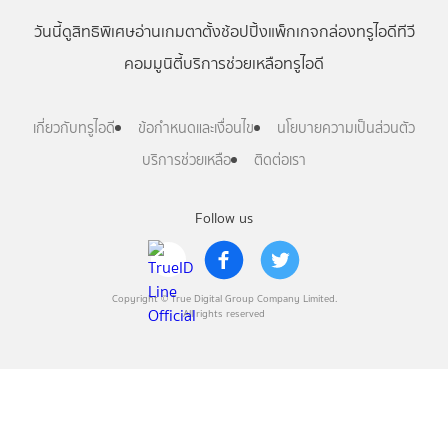
วันนี้
ดู
สิทธิพิเศษ
อ่าน
เกม
ตาตั้ง
ช้อปปิ้ง
แพ็กเกจ
กล่องทรูไอดีทีวี
คอมมูนิตี้
บริการช่วยเหลือทรูไอดี
เกี่ยวกับทรูไอดี
ข้อกำหนดและเงื่อนไข
นโยบายความเป็นส่วนตัว
บริการช่วยเหลือ
ติดต่อเรา
Follow us
Copyright © True Digital Group Company Limited.
All rights reserved