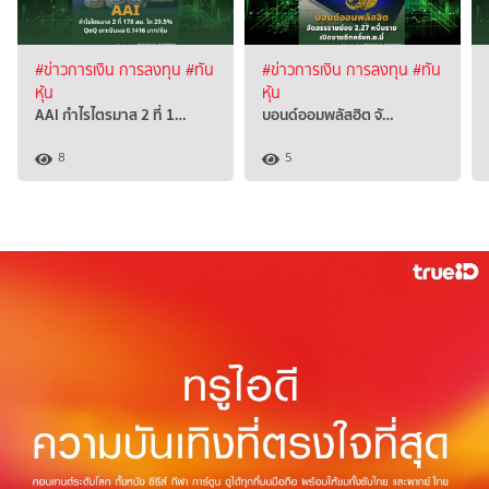
#ข่าวการเงิน การลงทุน
#ทัน
#ข่าวการเงิน การลงทุน
#ทัน
หุ้น
หุ้น
AAI กำไรไตรมาส 2 ที่ 1…
บอนด์ออมพลัสฮิต จั…
8
5