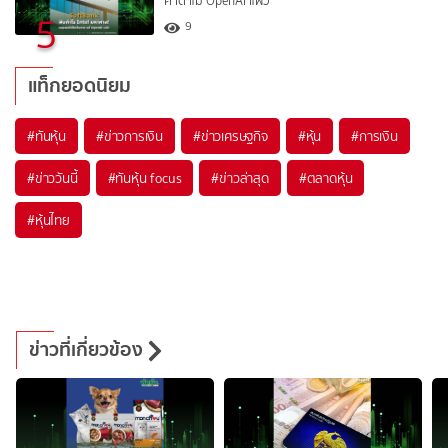
คาด แม้ OpenAI แผ่ว
5
9
แท็กยอดนิยม
#
ทันหุ้น
#
ข่าวการเงิน
#
ข่าวเศรษฐกิจ
#
หุ้น
#
การเงิน
#
ข่าววันนี้
#
ทันหุ้น focus
#
ข่าวล่าสุด
#
ตลาดหุ้น
#
หุ้นไทย
ข่าวที่เกี่ยวข้อง