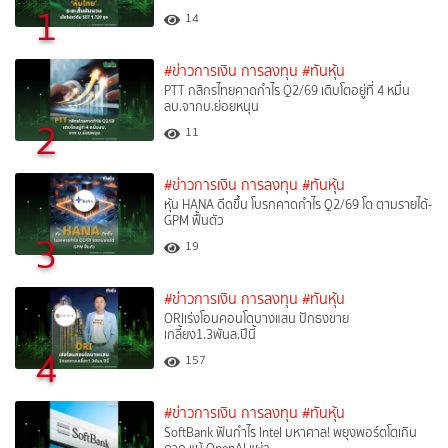
1
14
#ข่าวการเงิน การลงทุน
#ทันหุ้น
PTT กสิกรไทยคาดกำไร Q2/69 เติบโตอยู่ที่ 4 หมื่น
ลบ.จากบ.ย่อยหนุน
2
11
#ข่าวการเงิน การลงทุน
#ทันหุ้น
หุ้น HANA ดีดขึ้น โบรกคาดกำไร Q2/69 โต ตามรายได้-
GPM ฟื้นตัว
3
19
#ข่าวการเงิน การลงทุน
#ทันหุ้น
ORIเร่งโอนคอนโดบางแสน ปักธงขาย
เกลี้ยง1.3พันล.ปีนี้
4
157
#ข่าวการเงิน การลงทุน
#ทันหุ้น
SoftBank ฟันกำไร Intel มหาศาล! พยุงพอร์ตโตเกิน