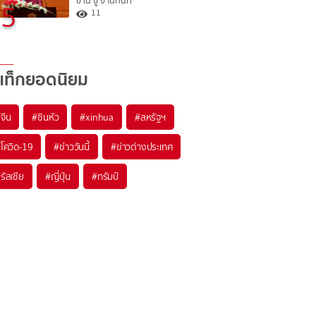
ซาน ซู จี ในทันที
5
11
แท็กยอดนิยม
#
จีน
#
ซินหัว
#
xinhua
#
สหรัฐฯ
#
โควิด-19
#
ข่าววันนี้
#
ข่าวต่างประเทศ
#
รัสเซีย
#
ญี่ปุ่น
#
ทรัมป์