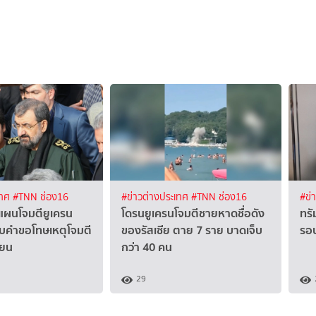
เทศ
#TNN ช่อง16
#ข่าวต่างประเทศ
#TNN ช่อง16
#ข่
บแผนโจมตียูเครน
โดรนยูเครนโจมตีชายหาดชื่อดัง
ทรั
รับคำขอโทษเหตุโจมตี
ของรัสเซีย ตาย 7 ราย บาดเจ็บ
รอบ
ียน
กว่า 40 คน
29