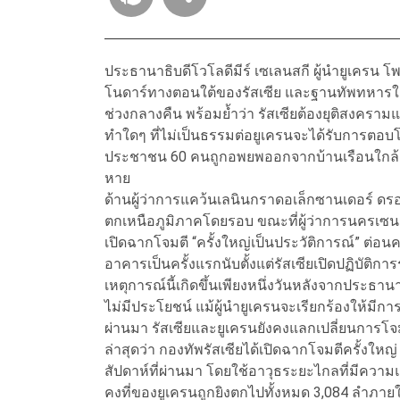
ประธานาธิบดีโวโลดีมีร์ เซเลนสกี ผู้นำยูเครน 
โนดาร์ทางตอนใต้ของรัสเซีย และฐานทัพทหารใกล
ช่วงกลางคืน พร้อมย้ำว่า รัสเซียต้องยุติสงครา
ทำใดๆ ที่ไม่เป็นธรรมต่อยูเครนจะได้รับการตอบโต้ท
ประชาชน 60 คนถูกอพยพออกจากบ้านเรือนใกล้เค
หาย
ด้านผู้ว่าการแคว้นเลนินกราดอเล็กซานเดอร์ ด
ตกเหนือภูมิภาคโดยรอบ ขณะที่ผู้ว่าการนครเซนต์
เปิดฉากโจมตี “ครั้งใหญ่เป็นประวัติการณ์” ต่อน
อาคารเป็นครั้งแรกนับตั้งแต่รัสเซียเปิดปฏิบัติก
เหตุการณ์นี้เกิดขึ้นเพียงหนึ่งวันหลังจากประธานา
ไม่มีประโยชน์ แม้ผู้นำยูเครนจะเรียกร้องให้มีกา
ผ่านมา รัสเซียและยูเครนยังคงแลกเปลี่ยนการโ
ล่าสุดว่า กองทัพรัสเซียได้เปิดฉากโจมตีครั้งใหญ่
สัปดาห์ที่ผ่านมา โดยใช้อาวุธระยะไกลที่มีควา
คงที่ของยูเครนถูกยิงตกไปทั้งหมด 3,084 ลำภายในช