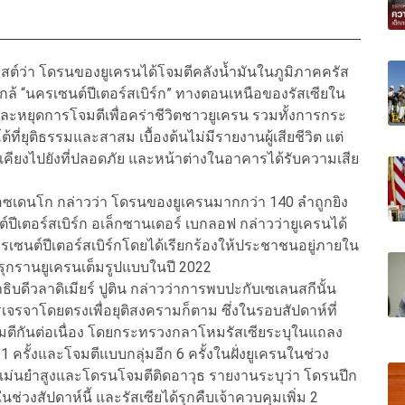
โพสต์ว่า โดรนของยูเครนได้โจมตีคลังน้ำมันในภูมิภาคครัส
้ “นครเซนต์ปีเตอร์สเบิร์ก” ทางตอนเหนือของรัสเซียใน
มและหยุดการโจมตีเพื่อคร่าชีวิตชาวยูเครน รวมทั้งการกระ
ี่ยุติธรรมและสาสม เบื้องต้นไม่มีรายงานผู้เสียชีวิต แต่
ียงไปยังที่ปลอดภัย และหน้าต่างในอาคารได้รับความเสีย
รอซเดนโก กล่าวว่า โดรนของยูเครนมากกว่า 140 ลำถูกยิง
ปีเตอร์สเบิร์ก อเล็กซานเดอร์ เบกลอฟ กล่าวว่ายูเครนได้
ครเซนต์ปีเตอร์สเบิร์กโดยได้เรียกร้องให้ประชาชนอยู่ภายใน
ารรุกรานยูเครนเต็มรูปแบบในปี 2022
ธิบดีวลาดิเมียร์ ปูติน กล่าวว่าการพบปะกับเซเลนสกีนั้น
รเจรจาโดยตรงเพื่อยุติสงครามก็ตาม ซึ่งในรอบสัปดาห์ที่
จมตีกันต่อเนื่อง โดยกระทรวงกลาโหมรัสเซียระบุในแถลง
 1 ครั้งและโจมตีแบบกลุ่มอีก 6 ครั้งในฝั่งยูเครนในช่วง
มแม่นยำสูงและโดรนโจมตีติดอาวุธ รายงานระบุว่า โดรนปีก
่วงสัปดาห์นี้ และรัสเซียได้รุกคืบเจ้าควบคุมเพิ่ม 2