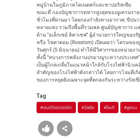
หมู่บ้านในภูมิภาคโดเนตสก์และซาปอริสเซีย
ขณะที่ กองบัญชาการทหารสูงสุดของยูเครนรายงา
ชั่วโมงที่ผ่านมา โดยกองกำลังทางอากาศ, ขีปนา
หลายแห่ง รวมถึงพื้นที่รวมพล ศูนย์บัญชาการ แ
ด้าน "อเล็กเซย์ ลิคาเชฟ" ผู้อำนวยการใหญ่ของร
หรือ โซตาตอม (Rosatom) เปิดเผยว่า โดรนของยูเ
วันศุกร์ (5 มิถุนายน) ทำให้มีวิศวกรของหน่วย
ทั้งนี้ "ทบวงการพลังงานปรมาณูระหว่างประเทศ" (I
เป็นผู้ไกล่เกลี่ยในแนวหน้าใกล้กับโรงไฟฟ้านิวเค
สำคัญของโรงไฟฟ้าดังกล่าวได้ โดยการโจมตีเกิดขึ้
ของการหยุดยิงเฉพาะจุดที่ตกลงกันระหว่างรัสเซ
Tag
#
เซนต์ปีเตอร์สเบิร์ก
#
รัสเซีย
#
โจมตี
#
ยูเครน