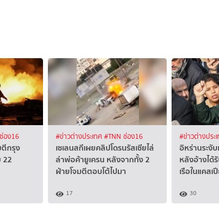
ช่อง16
#ข่าวต่างประเทศ
#TNN ช่อง16
#ข่าวต่างประ
มตีกรุง
เซเลนสกีเผยคลิปโดรนรัสเซียไล่
อิหร่านระงั
บ 22
ล่าพ่อค้ายูเครน หลังจากทั้ง 2
หลังอ้างได้
ฝ่ายโจมตีตอบโต้ไปมา
เรือในแคสเป
17
30