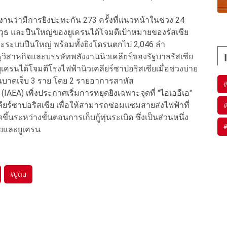
นว่ามีการยิงปะทะกัน 273 ครั้งที่แนวหน้าในช่วง 24
วุธ และปืนใหญ่ของยูเครนได้โจมตีเป้าหมายของรัสเซีย
ละระบบปืนใหญ่ พร้อมทั้งยิงโดรนตกไป 2,046 ลำ
ัฐวิสาหกิจและบรรษัทพลังงานนิวเคลียร์ของรัฐบาลรัสเซีย
ครนได้โจมตีโรงไฟฟ้านิวเคลียร์ซาปอริสเซียเมื่อช่วงบ่าย
งานบาดเจ็บ 3 ราย โดย 2 รายอาการสาหัส
AEA) เพิ่งประกาศเริ่มการหยุดยิงเฉพาะจุดที่ "ไอเออีเอ"
ลียร์ซาปอริสเซีย เพื่อให้สามารถซ่อมแซมสายส่งไฟฟ้าที่
นระหว่างขั้นตอนการเก็บกู้ทุ่นระเบิด ซึ่งเป็นส่วนหนึ่ง
ียและยูเครน
#
ปูติน