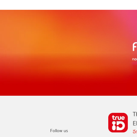
T
E
Follow us
อ