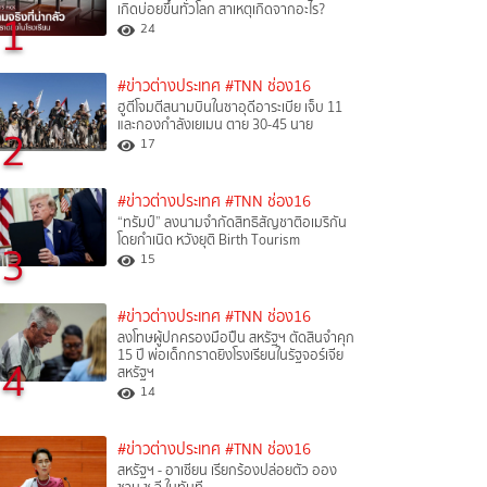
เกิดบ่อยขึ้นทั่วโลก สาเหตุเกิดจากอะไร?
1
24
#ข่าวต่างประเทศ
#TNN ช่อง16
ฮูตีโจมตีสนามบินในซาอุดีอาระเบีย เจ็บ 11
และกองกำลังเยเมน ตาย 30-45 นาย
2
17
#ข่าวต่างประเทศ
#TNN ช่อง16
“ทรัมป์” ลงนามจำกัดสิทธิสัญชาติอเมริกัน
โดยกำเนิด หวังยุติ Birth Tourism
3
15
#ข่าวต่างประเทศ
#TNN ช่อง16
ลงโทษผู้ปกครองมือปืน สหรัฐฯ ตัดสินจำคุก
15 ปี พ่อเด็กกราดยิงโรงเรียนในรัฐจอร์เจีย
4
สหรัฐฯ
14
#ข่าวต่างประเทศ
#TNN ช่อง16
สหรัฐฯ - อาเซียน เรียกร้องปล่อยตัว ออง