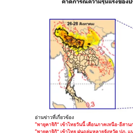
อ่านข่าวที่เกี่ยวข้อง
“พายุคาจิกิ” เข้าไทยวันนี้ เตือนภาคเหนือ-อีสา
“พายุคาจิกิ” เข้าไทย ฝนถล่มหลายจังหวัด ปภ. แนะ