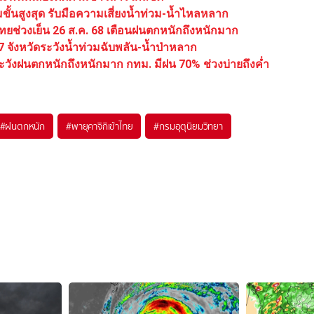
ั้นสูงสุด รับมือความเสี่ยงน้ำท่วม-น้ำไหลหลาก
าไทยช่วงเย็น 26 ส.ค. 68 เตือนฝนตกหนักถึงหนักมาก
17 จังหวัดระวังน้ำท่วมฉับพลัน-น้ำป่าหลาก
ะวังฝนตกหนักถึงหนักมาก กทม. มีฝน 70% ช่วงบ่ายถึงค่ำ
#
ฝนตกหนัก
#
พายุคาจิกิเข้าไทย
#
กรมอุตุนิยมวิทยา