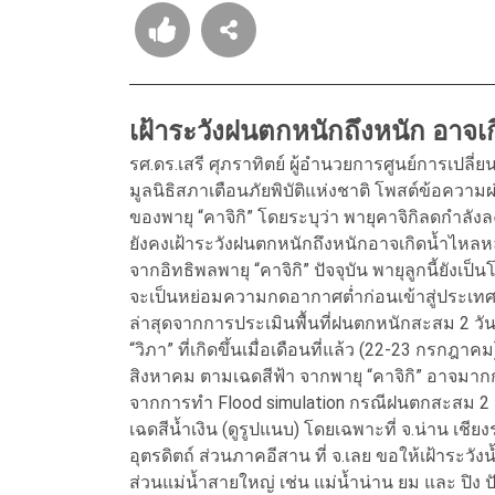
เฝ้าระวังฝนตกหนักถึงหนัก อาจ
รศ.ดร.เสรี ศุภราทิตย์ ผู้อำนวยการศูนย์การเปลี
มูลนิธิสภาเตือนภัยพิบัติแห่งชาติ โพสต์ข้อความ
ของพายุ “คาจิกิ” โดยระบุว่า พายุคาจิกิลดกำล
ยังคงเฝ้าระวังฝนตกหนักถึงหนักอาจเกิดน้ำไหลห
จากอิทธิพลพายุ “คาจิกิ” ปัจจุบัน พายุลูกนี้ยังเ
จะเป็นหย่อมความกดอากาศต่ำก่อนเข้าสู่ประเท
ล่าสุดจากการประเมินพื้นที่ฝนตกหนักสะสม 2 วัน 
“วิภา” ที่เกิดขึ้นเมื่อเดือนที่แล้ว (22-23 กร
สิงหาคม ตามเฉดสีฟ้า จากพายุ “คาจิกิ” อาจม
จากการทำ Flood simulation กรณีฝนตกสะสม 2 วั
เฉดสีน้ำเงิน (ดูรูปแนบ) โดยเฉพาะที่ จ.น่าน เชี
อุตรดิตถ์ ส่วนภาคอีสาน ที่ จ.เลย ขอให้เฝ้าร
ส่วนแม่น้ำสายใหญ่ เช่น แม่น้ำน่าน ยม และ ปิง 