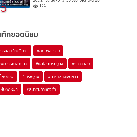
263.24 จุด รับความหวังเจรจาอิหร่าน-สหรัฐ
5
111
แท็กยอดนิยม
#
กรมอุตุนิยมวิทยา
#
สภาพอากาศ
#
พยากรณ์อากาศ
#
ย่อโลกเศรษฐกิจ
#
ราคาทอง
#
โลกร้อน
#
เศรษฐกิจ
#
การตลาดเงินล้าน
#
ฝนตกหนัก
#
สมาคมค้าทองคำ