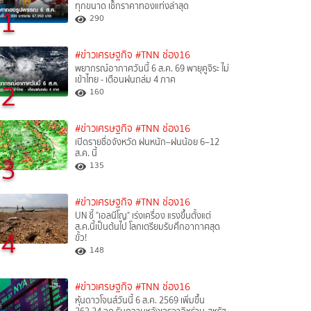
ทุกขนาด เช็กราคาทองแท่งล่าสุด
1
290
#ข่าวเศรษฐกิจ
#TNN ช่อง16
พยากรณ์อากาศวันนี้ 6 ส.ค. 69 พายุคูจิระ ไม่
เข้าไทย - เตือนฝนถล่ม 4 ภาค
2
160
#ข่าวเศรษฐกิจ
#TNN ช่อง16
เปิดรายชื่อจังหวัด ฝนหนัก–ฝนน้อย 6–12
ส.ค. นี้
3
135
#ข่าวเศรษฐกิจ
#TNN ช่อง16
UN ชี้ "เอลนีโญ" เร่งเครื่อง แรงขึ้นตั้งแต่
ส.ค.นี้เป็นต้นไป โลกเตรียมรับศึกอากาศสุด
4
ขั้ว!
148
#ข่าวเศรษฐกิจ
#TNN ช่อง16
หุ้นดาวโจนส์วันนี้ 6 ส.ค. 2569 เพิ่มขึ้น