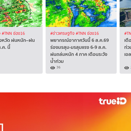
จ
#TNN ช่อง16
#ข่าวเศรษฐกิจ
#TNN ช่อง16
#TN
จังหวัด ฝนหนัก–ฝน
พยากรณ์อากาศวันนี้ 6 ส.ค.69
เตื
ค. นี้
ร่องมรสุม-มรสุมแรง 6-9 ส.ค.
ท่ว
ฝนถล่มหนัก 4 ภาค เตือนระวัง
เอ
น้ำท่วม
36