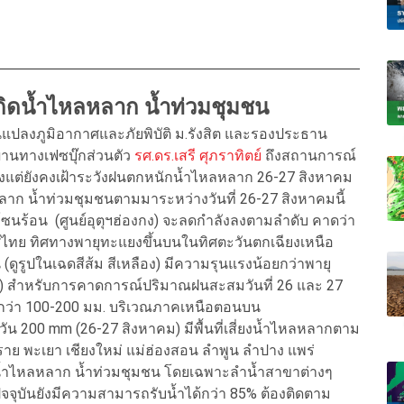
เกิดน้ำไหลหลาก น้ำท่วมชุมชน
่ยนแปลงภูมิอากาศและภัยพิบัติ ม.รังสิต และรองประธาน
ผ่านทางเฟซบุ๊กส่วนตัว
รศ.ดร.เสรี ศุภราทิตย์
ถึงสถานการณ์
ังลงแต่ยังคงเฝ้าระวังฝนตกหนักน้ำไหลหลาก 26-27 สิงหาคม
ลาก น้ำท่วมชุมชนตามมาระหว่างวันที่ 26-27 สิงหาคมนี้
ป็นโซนร้อน (ศูนย์อุตุฯฮ่องกง) จะลดกำลังลงตามลำดับ คาดว่า
ศไทย ทิศทางพายุทะแยงขึ้นบนในทิศตะวันตกเฉียงเหนือ
(ดูรูปในเฉดสีส้ม สีเหลือง) มีความรุนแรงน้อยกว่าพายุ
กฎาคม) สำหรับการคาดการณ์ปริมาณฝนสะสมวันที่ 26 และ 27
ากกว่า 100-200 มม. บริเวณภาคเหนือตอนบน
น 200 mm (26-27 สิงหาคม) มีพื้นที่เสี่ยงน้ำไหลหลากตาม
ยงราย พะเยา เชียงใหม่ แม่ฮ่องสอน ลำพูน ลำปาง แพร่
ะวังน้ำไหลหลาก น้ำท่วมชุมชน โดยเฉพาะลำน้ำสาขาต่างๆ
ปัจจุบันยังมีความสามารถรับน้ำได้กว่า 85% ต้องติดตาม