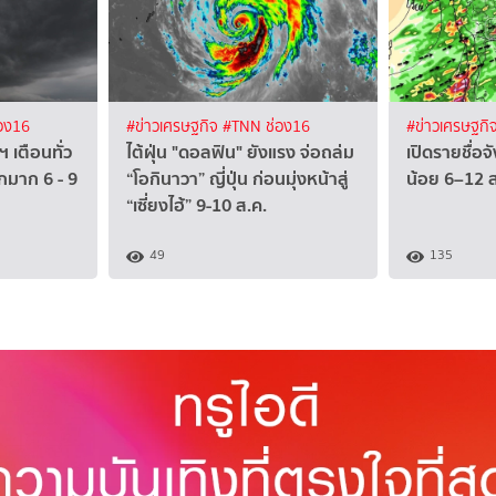
อง16
#ข่าวเศรษฐกิจ
#TNN ช่อง16
#ข่าวเศรษฐกิ
ฯ เตือนทั่ว
ไต้ฝุ่น "ดอลฟิน" ยังแรง จ่อถล่ม
เปิดรายชื่อ
กมาก 6 - 9
“โอกินาวา” ญี่ปุ่น ก่อนมุ่งหน้าสู่
น้อย 6–12 ส.
“เซี่ยงไฮ้” 9-10 ส.ค.
49
135