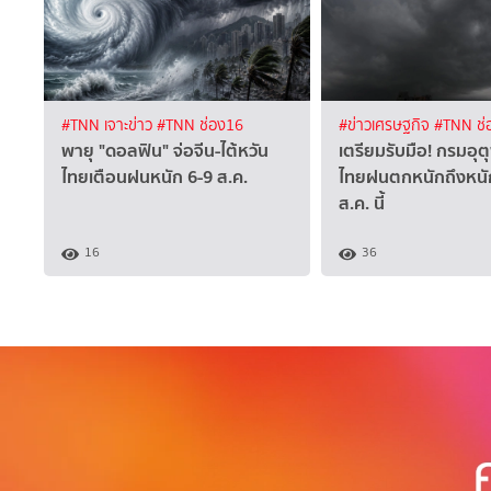
#TNN เจาะข่าว
#TNN ช่อง16
#ข่าวเศรษฐกิจ
#TNN ช่
พายุ "ดอลฟิน" จ่อจีน-ไต้หวัน
เตรียมรับมือ! กรมอุตุ
ไทยเตือนฝนหนัก 6-9 ส.ค.
ไทยฝนตกหนักถึงหนั
ส.ค. นี้
16
36