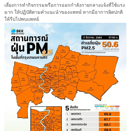
เลี่ยงการทำกิจกรรมหรือการออกกำลังกายกลางแจ้งที่ใช้แรง
มาก ให้ปฏิบัติตามคำแนะนำของแพทย์ หากมีอาการผิดปกติ
ให้รีบไปพบแพทย์