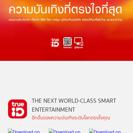
THE NEXT WORLD-CLASS SMART
ENTERTAINMENT
อีกขั้นของความบันเทิงระดับโลกตรงใจคุณ