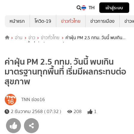
TH
เข้าสู่ระบบ
หน้าแรก
โควิด-19
ข่าวทั่วไทย
ข่าวการเมือง
ข่าว
อ่าน
ข่าว
ข่าวทั่วไทย
ค่าฝุ่น PM 2.5 กทม. วันนี้ พบเกิน
มาตรฐานทุกพื้นที่ เริ่มมีผลกระทบต่อสุขภาพ
ค่าฝุ่น PM 2.5 กทม. วันนี้ พบเกิน
มาตรฐานทุกพื้นที่ เริ่มมีผลกระทบต่อ
สุขภาพ
TNN ช่อง16
2 ธันวาคม 2568 ( 07:32 )
208
1