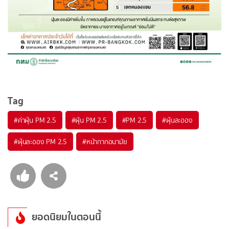
Tag
#
ค่าฝุ่น PM 2.5
#
ฝุ่น PM 2.5
#
PM 2.5
#
ฝุ่นละออง
#
ฝุ่นละออง PM 2.5
#
หน้ากากอนามัย
ยอดนิยมในตอนนี้