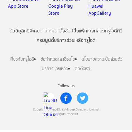
วันนี้
ดู
สิทธิพิเศษ
อ่าน
เกม
ตาตั้ง
ช้อปปิ้ง
แพ็กเกจ
กล่องทรูไอดีทีวี
คอมมูนิตี้
บริการช่วยเหลือทรูไอดี
เกี่ยวกับทรูไอดี
ข้อกำหนดและเงื่อนไข
นโยบายความเป็นส่วนตัว
บริการช่วยเหลือ
ติดต่อเรา
Follow us
Copyright © True Digital Group Company Limited.
All rights reserved