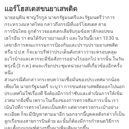
แอร์โฮสเตสขนยาเสพติด
นายอนุทิน ชาญวีรกูล นายกรัฐมนตรีและรัฐมนตรีว่าการ
กระทรวงมหาดไทย กล่าวถึงกรณีที่แอร์โฮสเตส สาย
การบินไทย ถูกตำรวจออสเตรเลียจับกุมข้อหาลักลอบขน
เฮโรอีน ว่า ตนได้รับรายงานแล้ว และในวันนี้เวลา 13.30 น.
เลขาธิการคณะกรรมการป้องกันและปราบปรามยาเสพติด
หรือ ป.ป.ส. ก็จะมาบรีฟว่าประเด็นดังกล่าวว่าจะครอบคลุม
อะไรบ้างและควรจะมีข้อสั่งการอย่างไรออกไป จากนั้น ในวัน
พรุ่งนี้ (3 ก.ค.) ตนจะเรียกประชุมหน่วยงานที่เกี่ยวข้องอีกครั้ง
หนึ่ง
ส่วนกรณีดังกล่าวกระทบความเชื่อมั่นของประเทศมากน้อย
เพียงใด นายกรัฐมนตรี ระบุว่า การขนส่งยาเสพติดออกไปนอก
ประเทศไม่ใช่เรื่องดี จึงต้องมีการกำชับและดำเนินการให้เข้ม
งวดมากยิ่งขึ้น เพราะในเรื่องของการตรวจสัมภาระนั้น เรา
เน้นไปที่การตรวจโลหะเป็นหลัก แต่หากตรวจกระเป๋าอย่าง
ละเอียด ก็จะมีปัญหาตามมาอีก นอกจากนี้บุคคลดังกล่าวก็เป็น
ลูกเรือของสายการบินด้วย ฉะนั้นก็ต้องมีการกำหนดวิธีการ
และตั้งกฎเกณฑ์ต่างๆขึ้นมาเพิ่มเติมมากขึ้น