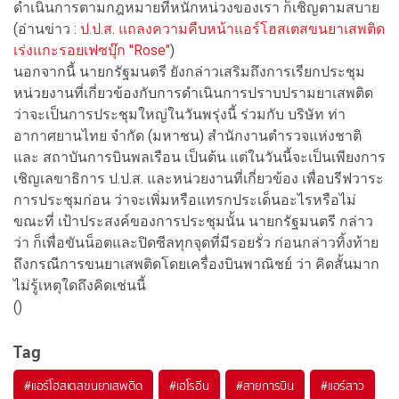
ดำเนินการตามกฎหมายที่หนักหน่วงของเรา ก็เชิญตามสบาย
(อ่านข่าว :
ป.ป.ส. แถลงความคืบหน้าแอร์โฮสเตสขนยาเสพติด
เร่งแกะรอยเฟซบุ๊ก "Rose"
)
นอกจากนี้ นายกรัฐมนตรี ยังกล่าวเสริมถึงการเรียกประชุม
หน่วยงานที่เกี่ยวข้องกับการดำเนินการปราบปรามยาเสพติด
ว่าจะเป็นการประชุมใหญ่ในวันพรุ่งนี้ ร่วมกับ บริษัท ท่า
อากาศยานไทย จำกัด (มหาชน) สำนักงานตำรวจแห่งชาติ
และ สถาบันการบินพลเรือน เป็นต้น แต่ในวันนี้จะเป็นเพียงการ
เชิญเลขาธิการ ป.ป.ส. และหน่วยงานที่เกี่ยวข้อง เพื่อบรีฟวาระ
การประชุมก่อน ว่าจะเพิ่มหรือแทรกประเด็นอะไรหรือไม่
ขณะที่ เป้าประสงค์ของการประชุมนั้น นายกรัฐมนตรี กล่าว
ว่า ก็เพื่อขันน็อตและปิดซีลทุกจุดที่มีรอยรั่ว ก่อนกล่าวทิ้งท้าย
ถึงกรณีการขนยาเสพติดโดยเครื่องบินพาณิชย์ ว่า คิดสั้นมาก
ไม่รู้เหตุใดถึงคิดเช่นนี้
()
Tag
#
แอร์โฮสเตสขนยาเสพติด
#
เฮโรอีน
#
สายการบิน
#
แอร์สาว