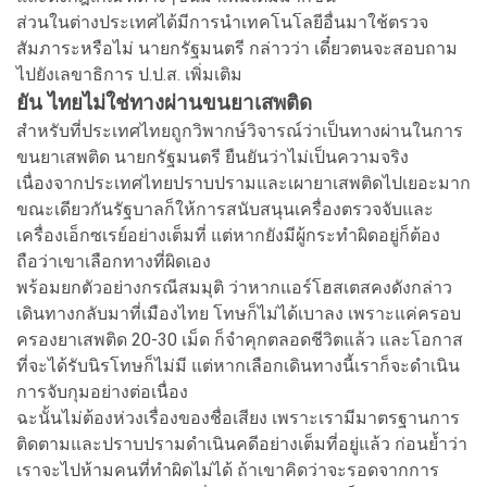
ส่วนในต่างประเทศได้มีการนำเทคโนโลยีอื่นมาใช้ตรวจ
สัมภาระหรือไม่ นายกรัฐมนตรี กล่าวว่า เดี๋ยวตนจะสอบถาม
ไปยังเลขาธิการ ป.ป.ส. เพิ่มเติม
ยัน ไทยไม่ใช่ทางผ่านขนยาเสพติด
สำหรับที่ประเทศไทยถูกวิพากษ์วิจารณ์ว่าเป็นทางผ่านในการ
ขนยาเสพติด นายกรัฐมนตรี ยืนยันว่าไม่เป็นความจริง
เนื่องจากประเทศไทยปราบปรามและเผายาเสพติดไปเยอะมาก
ขณะเดียวกันรัฐบาลก็ให้การสนับสนุนเครื่องตรวจจับและ
เครื่องเอ็กซเรย์อย่างเต็มที่ แต่หากยังมีผู้กระทำผิดอยู่ก็ต้อง
ถือว่าเขาเลือกทางที่ผิดเอง
พร้อมยกตัวอย่างกรณีสมมุติ ว่าหากแอร์โฮสเตสคงดังกล่าว
เดินทางกลับมาที่เมืองไทย โทษก็ไม่ได้เบาลง เพราะแค่ครอบ
ครองยาเสพติด 20-30 เม็ด ก็จำคุกตลอดชีวิตแล้ว และโอกาส
ที่จะได้รับนิรโทษก็ไม่มี แต่หากเลือกเดินทางนี้เราก็จะดำเนิน
การจับกุมอย่างต่อเนื่อง
ฉะนั้นไม่ต้องห่วงเรื่องของชื่อเสียง เพราะเรามีมาตรฐานการ
ติดตามและปราบปรามดำเนินคดีอย่างเต็มที่อยู่แล้ว ก่อนย้ำว่า
เราจะไปห้ามคนที่ทำผิดไม่ได้ ถ้าเขาคิดว่าจะรอดจากการ