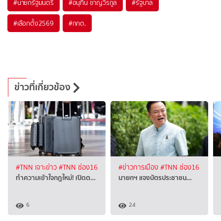
#
นายกรัฐมนตรี
#
อนุทิน ชาญวีรกูล
#
รัฐบาล
#
เลือกตั้ง2569
#
กกต.
ข่าวที่เกี่ยวข้อง
#TNN เจาะข่าว
#TNN ช่อง16
#ข่าวการเมือง
#TNN ช่อง16
ทำความเข้าใจกฎใหม่! เปิดต…
นายกฯ แจงบัตรประชาชน…
6
24