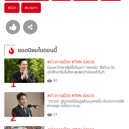
#
มีนา
#
นายกฯ
ยอดนิยมในตอนนี้
#ข่าวการเมือง
#TNN ช่อง16
ปมมหาวิทยาลัยเอื้อจีนเทา "ยศชนัน" สั่งด่วน รับ
นักศึกษาจีนในไทย พบผิดดำเนินคดีทันที
1
80
#ข่าวการเมือง
#TNN ช่อง16
“ภราดร” สรุปกรณีข้อมูลส่วนบุคคลรั่ว ต้นตอจากรหัส
ผ่านหลุด-ไม่ใช่เจาะระบบ
2
23