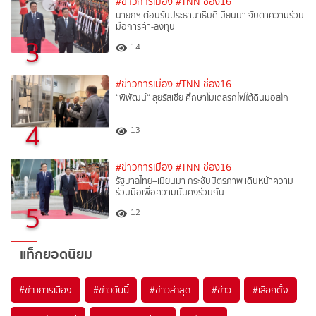
#ข่าวการเมือง
#TNN ช่อง16
นายกฯ ต้อนรับประธานาธิบดีเมียนมา จับตาความร่วม
มือการค้า-ลงทุน
3
14
#ข่าวการเมือง
#TNN ช่อง16
“พิพัฒน์“ ลุยรัสเซีย ศึกษาโมเดลรถไฟใต้ดินมอสโก
4
13
#ข่าวการเมือง
#TNN ช่อง16
รัฐบาลไทย–เมียนมา กระชับมิตรภาพ เดินหน้าความ
ร่วมมือเพื่อความมั่นคงร่วมกัน
5
12
แท็กยอดนิยม
#
ข่าวการเมือง
#
ข่าววันนี้
#
ข่าวล่าสุด
#
ข่าว
#
เลือกตั้ง