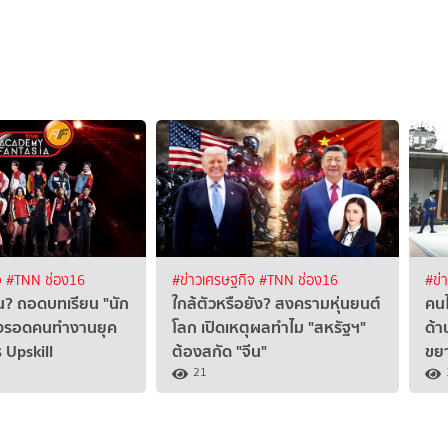
จ
#TNN ช่อง16
#ข่าวเศรษฐกิจ
#TNN ช่อง16
#ข่
งิน? ถอดบทเรียน "นัก
ใกล้ตัวหรือยัง? สงครามหุ่นยนต์
คนไ
ทางรอดคนทำงานยุค
โลก เปิดเหตุผลทำไม "สหรัฐฯ"
ด้า
 Upskill
ต้องสกัด "จีน"
ขยา
21