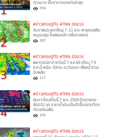
ทุกขนาด เช็กราคาทองแท่งล่าสุด
1
356
#ข่าวเศรษฐกิจ
#TNN ช่อง16
จับตาฝนระลอกใหญ่ 7–11 ส.ค. พายุดอลฟิน
หนุนมรสุม ไทยฝนหนัก-คลื่นทะเลแรง
2
287
#ข่าวเศรษฐกิจ
#TNN ช่อง16
พยากรณ์อากาศวันนี้ 7 ส.ค.69 เตือน 7-9
ส.ค.นี้ เหนือ–อีสาน–ตะวันออก เสี่ยงน้ำท่วม
3
ฉับพลัน
117
#ข่าวเศรษฐกิจ
#TNN ช่อง16
หุ้นดาวโจนส์วันนี้ 7 ส.ค. 2569 ปิดร่วงแรง
464.02 จุด ราคาน้ำมันปรับตัวขึ้นตลาดวิตก
4
กังวลเงินเฟ้อ
100
#ข่าวเศรษฐกิจ
#TNN ช่อง16