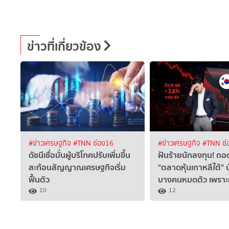
ข่าวที่เกี่ยวข้อง
#ข่าวเศรษฐกิจ
#TNN ช่อง16
#ข่าวเศรษฐกิจ
#TNN ช่
ดัชนีเชื่อมั่นผู้บริโภคปรับเพิ่มขึ้น
ฝันร้ายนักลงทุน! ถอ
สะท้อนสัญญาณเศรษฐกิจเริ่ม
"ตลาดหุ้นเกาหลีใต้" 
ฟื้นตัว
บางคนหมดตัว เพราะ
10
12