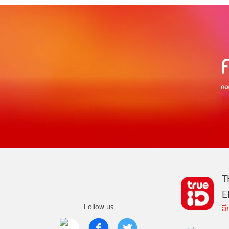
T
E
Follow us
อ