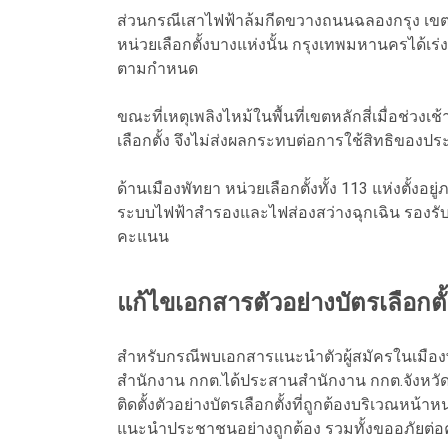
ส่วนกรณีเสาไฟฟ้าล้มกีดขวางถนนฉลองกรุง เขตลาด
หน่วยเลือกตั้งบางแห่งนั้น กรุงเทพมหานครได้เ
ตามกำหนด
ขณะที่เหตุเพลิงไหม้ในพื้นที่เขตหลักสี่เมื่อช่วง
เลือกตั้ง จึงไม่ส่งผลกระทบต่อการใช้สิทธิของป
ด้านเมืองพัทยา หน่วยเลือกตั้งทั้ง 113 แห่งตั้
ระบบไฟฟ้าสำรองและไฟส่องสว่างฉุกเฉิน รองร
คะแนน
แก้ไขเอกสารตัวอย่างบัตรเลือกตั
สำหรับกรณีพบเอกสารแนะนำตัวผู้สมัครในเมืองพั
สำนักงาน กกต.ได้ประสานสำนักงาน กกต.จังหวัด
ติดตั้งตัวอย่างบัตรเลือกตั้งที่ถูกต้องบริเวณหน้า
แนะนำประชาชนอย่างถูกต้อง รวมทั้งขออภัยต่อคว