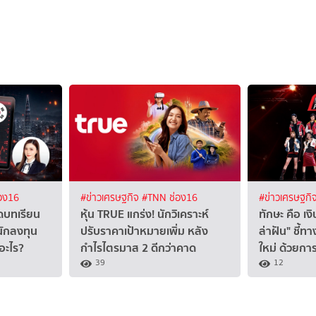
อง16
#ข่าวเศรษฐกิจ
#TNN ช่อง16
#ข่าวเศรษฐกิ
ดบทเรียน
หุ้น TRUE แกร่ง! นักวิเคราะห์
ทักษะ คือ เ
นักลงทุน
ปรับราคาเป้าหมายเพิ่ม หลัง
ล่าฝัน" ชี้
อะไร?
กำไรไตรมาส 2 ดีกว่าคาด
ใหม่ ด้วยการ
39
12