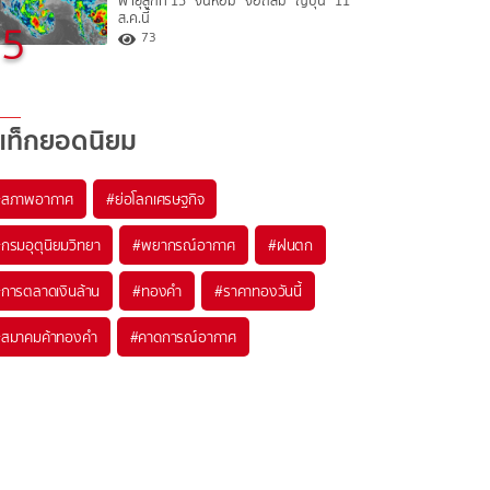
พายุลูกที่ 15 “จันหอม” จ่อถล่ม “ญี่ปุ่น” 11
ส.ค.นี้
5
73
แท็กยอดนิยม
#
สภาพอากาศ
#
ย่อโลกเศรษฐกิจ
#
กรมอุตุนิยมวิทยา
#
พยากรณ์อากาศ
#
ฝนตก
#
การตลาดเงินล้าน
#
ทองคำ
#
ราคาทองวันนี้
#
สมาคมค้าทองคำ
#
คาดการณ์อากาศ