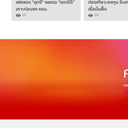
เฟสแรก "ศุภจี" เผยรอ "เอกนิติ"
ท่องเที่ยว-ลงทุน รับ
เคาะก่อนชง ครม.
เชื่อมั่นฟื้น
15
10