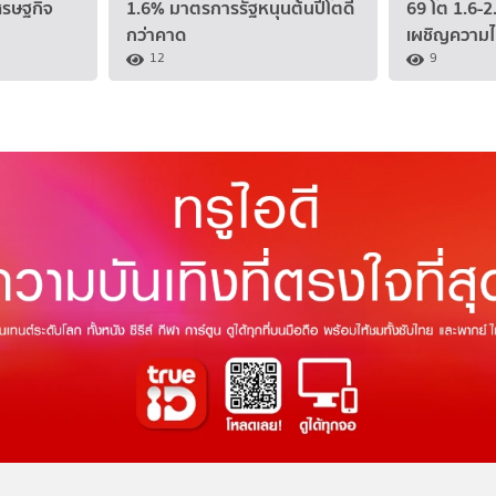
เศรษฐกิจ
1.6% มาตรการรัฐหนุนต้นปีโตดี
69 โต 1.6-2
กว่าคาด
เผชิญความไ
12
9