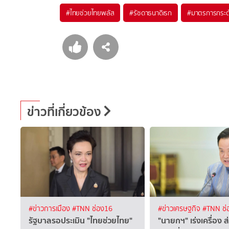
#
ไทยช่วยไทยพลัส
#
รัชดาธนาดิเรก
#
มาตรการกระตุ
ข่าวที่เกี่ยวข้อง
#ข่าวการเมือง
#TNN ช่อง16
#ข่าวเศรษฐกิจ
#TNN ช่
รัฐบาลรอประเมิน "ไทยช่วยไทย"
"นายกฯ" เร่งเครื่อง 