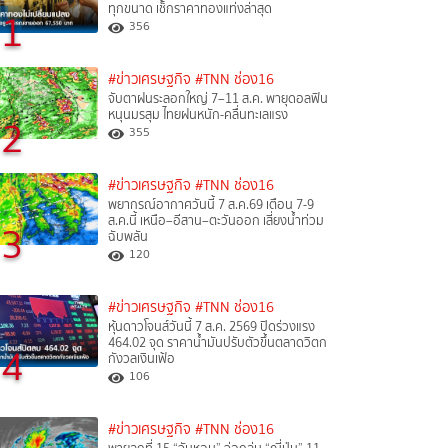
ทุกขนาด เช็กราคาทองแท่งล่าสุด
1
356
#ข่าวเศรษฐกิจ
#TNN ช่อง16
จับตาฝนระลอกใหญ่ 7–11 ส.ค. พายุดอลฟิน
หนุนมรสุม ไทยฝนหนัก-คลื่นทะเลแรง
2
355
#ข่าวเศรษฐกิจ
#TNN ช่อง16
พยากรณ์อากาศวันนี้ 7 ส.ค.69 เตือน 7-9
ส.ค.นี้ เหนือ–อีสาน–ตะวันออก เสี่ยงน้ำท่วม
3
ฉับพลัน
120
#ข่าวเศรษฐกิจ
#TNN ช่อง16
หุ้นดาวโจนส์วันนี้ 7 ส.ค. 2569 ปิดร่วงแรง
464.02 จุด ราคาน้ำมันปรับตัวขึ้นตลาดวิตก
4
กังวลเงินเฟ้อ
106
#ข่าวเศรษฐกิจ
#TNN ช่อง16