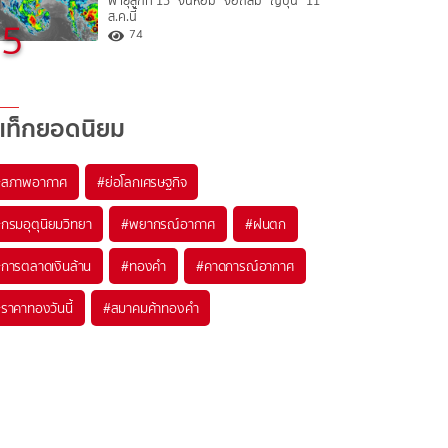
พายุลูกที่ 15 “จันหอม” จ่อถล่ม “ญี่ปุ่น” 11
ส.ค.นี้
5
74
แท็กยอดนิยม
#
สภาพอากาศ
#
ย่อโลกเศรษฐกิจ
#
กรมอุตุนิยมวิทยา
#
พยากรณ์อากาศ
#
ฝนตก
#
การตลาดเงินล้าน
#
ทองคำ
#
คาดการณ์อากาศ
#
ราคาทองวันนี้
#
สมาคมค้าทองคำ