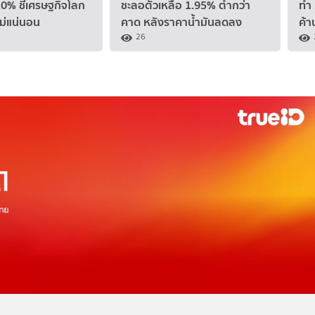
.0% ชี้เศรษฐกิจโลก
ชะลอตัวเหลือ 1.95% ต่ำกว่า
ทำ 
ม่แน่นอน
คาด หลังราคาน้ำมันลดลง
ค้า
26