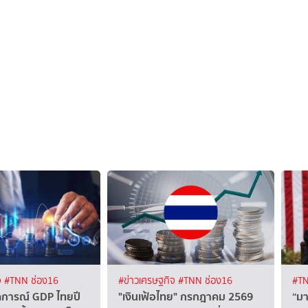
จ
#TNN ช่อง16
#ข่าวเศรษฐกิจ
#TNN ช่อง16
#TN
การณ์ GDP ไทยปี
"เงินเฟ้อไทย" กรกฎาคม 2569
“มา